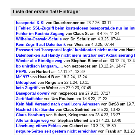
Liste der ersten 150 Einträge:
baseportal & KI
von
Dauerbrenner
am 23.7.26, 03:11
[ Fehler: SSL-Zugriff beim kostenlosen baseportal.de nur im int
Fehler im Kostnix-Zugang
von
Claus S.
am 8.4.25, 11:34
Wilhelm-Ostwald-Schule
von
Dr. Schulz
am 4.3.25, 07:44
Kein Zugriff auf Datenbank
von
Weis
am 4.3.25, 07:44
Passwort bei 'baseportal login' funktioniert nicht mehr
von
Hans
Datenbanken auf Handy nicht mehr nutzbar seit Aktualisierung
Wieder alle Einträge weg
von
Stephan Bliemel
am 30.12.24, 13:4
bp unirdisch langsam,....
von
nezpercez
am 10.12.24, 14:47
PHP8.
von
Norbert
am 17.11.24, 12:39
Mr1937
von
Harald B
am 18.2.24, 13:24
Bildupload
von
Ringo
am 22.1.24, 10:11
kein Zugriff
von
Wolter
am 27.9.23, 07:45
Baseportal down?
von
nezpercez
am 27.9.23, 07:27
Zertifikatfehler
von
Urs Poulsen
am 18.8.23, 21:23
Kein Mail Versand nach gmail.com Adressen
von
Det63
am 19.7.
Nachricht für Sander
von
Claus Seifried
am 3.5.23, 13:42
Claus Hamburg
von
Hubert, Kriegstote
am 28.4.23, 16:27
Alle Einträge weg
von
Stephan Bliemel
am 17.4.23, 18:40
Löschung eiines Feldes
von
Giebert
am 10.3.23, 15:30
netpure-Seiten seit gestern nicht erreichbar
von
Frank
am 8.1.23