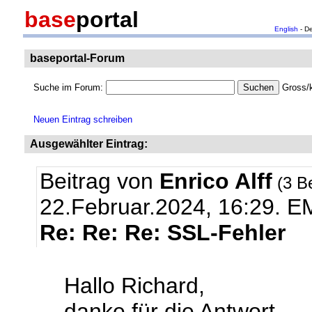
base
portal
English
- D
baseportal-Forum
Suche im Forum:
Gross/k
Neuen Eintrag schreiben
Ausgewählter Eintrag:
Beitrag von
Enrico Alff
(3 B
22.Februar.2024, 16:29.
EM
Re: Re: Re: SSL-Fehler
Hallo Richard,
danke für die Antwort.