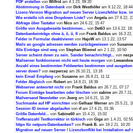
PDF erstellen
von
Wilfrid
am 4.1.23, 09:20
Abstimmung in Datenbank
von
Dirk Westhöfer
am 9.12.22, 18:44
Lizenz-Version Migration auf neuen Server Lizenzfehler bzw. im
Wie erstelle ich eine Dropdown Liste?
von
Angela
am 27.9.22, 2
Abfrage über Tastatur
von
Nico
am 24.6.22, 15:47
Größe von Ausgabeseite bestimmen...
von
Det63
am 13.6.22, 18
Datenbankeinträge ohne ä, ö, ü, ß
von
Frank Baldus
am 16.3.22,
Felder in Formular deaktivieren
von
HajoW
am 13.1.22, 13:57
Mails an google adressen werden zurückgewiesen
von
Susanne
Alle Einträge sind weg
von
Stephan Bliemel
am 2.1.22, 10:50
Server scheint down zu sein. Sander benachrichtigt...
von
nezp
Mailserver funktionieren nicht seit heute morgen
von
Lewandows
Anzahl eines bestimmten Feldwertes bestimmen und ausgeben
server down?
von
nezpercez
am 26.10.21, 13:18
kein Email Empfang
von
Susanne
am 26.9.21, 11:11
Felder Abgleich
von
Robert
am 14.8.21, 18:39
Webserver antwortet nicht
von
Frank Baldus
am 26.7.21, 07:17
Forum Einträge bearbeiten oder löschen
von
sabine
am 20.7.21,
Mailversand Newsletter
von
Joerg
am 14.6.21, 11:28
Suchmaske auf HP einrichten
von
Gelhaar Werner
am 25.5.21, 1
Session ID immer abgelaufen
von
rf
am 17.4.21, 01:36
Größe Datenfeld...
von
Sabine60
am 15.4.21, 15:02
Trefferanzahl Textkorrektur in türkisch
von
Giga
am 1.4.21, 02:55
https für netpure-Datenbanken?
von
Frank B.
am 19.2.21, 10:20
Migration auf neuen Server / Lizenzkonflikt bei Installation au