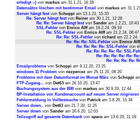
erledigt :-)
von
markus
am 31.1.21, 16:28
Datensätze löschen mit bestimmer Email
von
markus
am 31.1.21
Server hängt fest
von
Schoppi
am 13.1.21, 15:33
Re: Server hängt fest
von
Reiner
am 30.1.21, 12:28
Re: Re: Server hängt fest
von
Sander
am 1.2.21, 10:43
SSL-Fehler
von
Enrico Alff
am 19.2.24, 09:19
Re: SSL-Fehler
von
Enrico Alff
am 21.2.24, 08:47
Re: Re: SSL-Fehler
von
richard
am 22.2.24, 
Re: Re: Re: SSL-Fehler
von
Enrico Alff
Re: Re: Re: Re: SSL-Fehler
von
r
Re: Re: Re: Re: Re: SSL-Feh
Re: Re: Re: Re: Re: Re
Re: Re: Re: Re: R
Emailprobleme
von
Schoppi
am 9.12.20, 23:25
windows 11 Problem
von
nezpercez
am 25.11.20, 08:20
Probleme mit dem Datumformat im Monat März
von
Schoppi
am 
FTP-Zugang...
von
Det63
am 26.10.20, 13:47
Buchungssystem aus der BIB
von
markus
am 30.9.20, 12:44
BP-Installation von Kundenaccount auf neuen Server migrieren
Fehlermeldung in Volltextsuche
von
Patrick
am 3.8.20, 15:34
Server down..
von
Det63
am 21.7.20, 11:25
Server down
von
Sander
am 26.6.20, 12:03
Teilzugriff auf gesamte Datenbank
von
space
am 13.6.20, 11:19