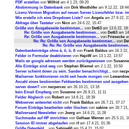
PDF erstellen
von
Wilfrid
am 4.1.23, 09:20
Abstimmung in Datenbank
von
Dirk Westhöfer
am 9.12.22, 18:44
Lizenz-Version Migration auf neuen Server Lizenzfehler bzw. im
Wie erstelle ich eine Dropdown Liste?
von
Angela
am 27.9.22, 2
Abfrage über Tastatur
von
Nico
am 24.6.22, 15:47
Größe von Ausgabeseite bestimmen...
von
Det63
am 13.6.22, 18
Re: Größe von Ausgabeseite bestimmen...
von
Det63
am 14.
Re: Größe von Ausgabeseite bestimmen...
von
Friesecke
am
Re: Re: Größe von Ausgabeseite bestimmen...
von
De
Re: Re: Re: Größe von Ausgabeseite bestimmen.
Datenbankeinträge ohne ä, ö, ü, ß
von
Frank Baldus
am 16.3.22,
Felder in Formular deaktivieren
von
HajoW
am 13.1.22, 13:57
Mails an google adressen werden zurückgewiesen
von
Susanne
Alle Einträge sind weg
von
Stephan Bliemel
am 2.1.22, 10:50
Server scheint down zu sein. Sander benachrichtigt...
von
nezp
Mailserver funktionieren nicht seit heute morgen
von
Lewandows
Anzahl eines bestimmten Feldwertes bestimmen und ausgeben
server down?
von
nezpercez
am 26.10.21, 13:18
kein Email Empfang
von
Susanne
am 26.9.21, 11:11
Felder Abgleich
von
Robert
am 14.8.21, 18:39
Webserver antwortet nicht
von
Frank Baldus
am 26.7.21, 07:17
Forum Einträge bearbeiten oder löschen
von
sabine
am 20.7.21,
Mailversand Newsletter
von
Joerg
am 14.6.21, 11:28
Suchmaske auf HP einrichten
von
Gelhaar Werner
am 25.5.21, 1
Session ID immer abgelaufen
von
rf
am 17.4.21, 01:36
Größe Datenfeld...
von
Sabine60
am 15.4.21, 15:02