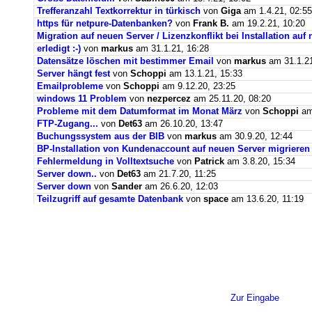
Trefferanzahl Textkorrektur in türkisch
von
Giga
am 1.4.21, 02:55
https für netpure-Datenbanken?
von
Frank B.
am 19.2.21, 10:20
Migration auf neuen Server / Lizenzkonflikt bei Installation au
erledigt :-)
von
markus
am 31.1.21, 16:28
Datensätze löschen mit bestimmer Email
von
markus
am 31.1.21
Server hängt fest
von
Schoppi
am 13.1.21, 15:33
Emailprobleme
von
Schoppi
am 9.12.20, 23:25
windows 11 Problem
von
nezpercez
am 25.11.20, 08:20
Probleme mit dem Datumformat im Monat März
von
Schoppi
am 
FTP-Zugang...
von
Det63
am 26.10.20, 13:47
Buchungssystem aus der BIB
von
markus
am 30.9.20, 12:44
BP-Installation von Kundenaccount auf neuen Server migrieren
Fehlermeldung in Volltextsuche
von
Patrick
am 3.8.20, 15:34
Server down..
von
Det63
am 21.7.20, 11:25
Server down
von
Sander
am 26.6.20, 12:03
Teilzugriff auf gesamte Datenbank
von
space
am 13.6.20, 11:19
Zur Eingabe