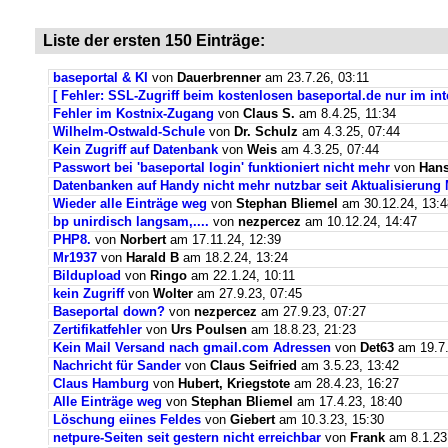
Liste der ersten 150 Einträge:
baseportal & KI
von
Dauerbrenner
am 23.7.26, 03:11
[ Fehler: SSL-Zugriff beim kostenlosen baseportal.de nur im int
Fehler im Kostnix-Zugang
von
Claus S.
am 8.4.25, 11:34
Wilhelm-Ostwald-Schule
von
Dr. Schulz
am 4.3.25, 07:44
Kein Zugriff auf Datenbank
von
Weis
am 4.3.25, 07:44
Passwort bei 'baseportal login' funktioniert nicht mehr
von
Hans
Datenbanken auf Handy nicht mehr nutzbar seit Aktualisierung
Wieder alle Einträge weg
von
Stephan Bliemel
am 30.12.24, 13:4
bp unirdisch langsam,....
von
nezpercez
am 10.12.24, 14:47
PHP8.
von
Norbert
am 17.11.24, 12:39
Mr1937
von
Harald B
am 18.2.24, 13:24
Bildupload
von
Ringo
am 22.1.24, 10:11
kein Zugriff
von
Wolter
am 27.9.23, 07:45
Baseportal down?
von
nezpercez
am 27.9.23, 07:27
Zertifikatfehler
von
Urs Poulsen
am 18.8.23, 21:23
Kein Mail Versand nach gmail.com Adressen
von
Det63
am 19.7.
Nachricht für Sander
von
Claus Seifried
am 3.5.23, 13:42
Claus Hamburg
von
Hubert, Kriegstote
am 28.4.23, 16:27
Alle Einträge weg
von
Stephan Bliemel
am 17.4.23, 18:40
Löschung eiines Feldes
von
Giebert
am 10.3.23, 15:30
netpure-Seiten seit gestern nicht erreichbar
von
Frank
am 8.1.23