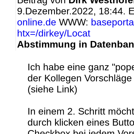
Beitrag von
Dirk Westhöfe
9.Dezember.2022, 18:44.
E
online.de
WWW:
baseportal
htx=/dirkey/Locat
Abstimmung in Datenba
Ich habe eine ganz "popel
der Kollegen Vorschläge
(siehe Link)
In einem 2. Schritt möch
durch klicken eines Butt
Checkbox bei jedem Vors