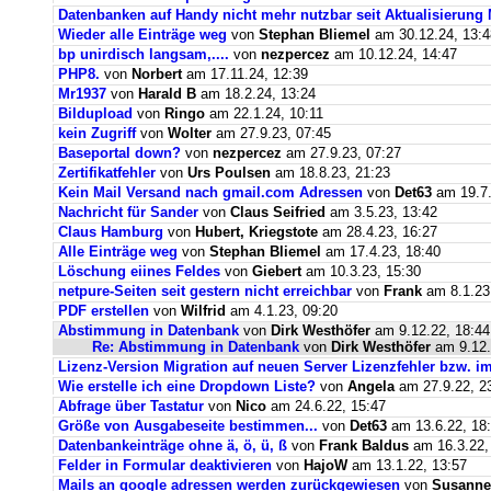
Datenbanken auf Handy nicht mehr nutzbar seit Aktualisierung
Wieder alle Einträge weg
von
Stephan Bliemel
am 30.12.24, 13:4
bp unirdisch langsam,....
von
nezpercez
am 10.12.24, 14:47
PHP8.
von
Norbert
am 17.11.24, 12:39
Mr1937
von
Harald B
am 18.2.24, 13:24
Bildupload
von
Ringo
am 22.1.24, 10:11
kein Zugriff
von
Wolter
am 27.9.23, 07:45
Baseportal down?
von
nezpercez
am 27.9.23, 07:27
Zertifikatfehler
von
Urs Poulsen
am 18.8.23, 21:23
Kein Mail Versand nach gmail.com Adressen
von
Det63
am 19.7.
Nachricht für Sander
von
Claus Seifried
am 3.5.23, 13:42
Claus Hamburg
von
Hubert, Kriegstote
am 28.4.23, 16:27
Alle Einträge weg
von
Stephan Bliemel
am 17.4.23, 18:40
Löschung eiines Feldes
von
Giebert
am 10.3.23, 15:30
netpure-Seiten seit gestern nicht erreichbar
von
Frank
am 8.1.23
PDF erstellen
von
Wilfrid
am 4.1.23, 09:20
Abstimmung in Datenbank
von
Dirk Westhöfer
am 9.12.22, 18:44
Re: Abstimmung in Datenbank
von
Dirk Westhöfer
am 9.12.
Lizenz-Version Migration auf neuen Server Lizenzfehler bzw. im
Wie erstelle ich eine Dropdown Liste?
von
Angela
am 27.9.22, 2
Abfrage über Tastatur
von
Nico
am 24.6.22, 15:47
Größe von Ausgabeseite bestimmen...
von
Det63
am 13.6.22, 18
Datenbankeinträge ohne ä, ö, ü, ß
von
Frank Baldus
am 16.3.22,
Felder in Formular deaktivieren
von
HajoW
am 13.1.22, 13:57
Mails an google adressen werden zurückgewiesen
von
Susanne