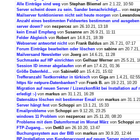
Alle Einträge sind weg
von
Stephan Bliemel
am 2.1.22, 10:50
Server scheint down zu sein. Sander benachrichtigt...
von
nezp
Mailserver funktionieren nicht seit heute morgen
von
Lewandows
Anzahl eines bestimmten Feldwertes bestimmen und ausgeben
server down?
von
nezpercez
am 26.10.21, 13:18
kein Email Empfang
von
Susanne
am 26.9.21, 11:11
Felder Abgleich
von
Robert
am 14.8.21, 18:39
Webserver antwortet nicht
von
Frank Baldus
am 26.7.21, 07:17
Forum Einträge bearbeiten oder löschen
von
sabine
am 20.7.21,
Mailversand Newsletter
von
Joerg
am 14.6.21, 11:28
Suchmaske auf HP einrichten
von
Gelhaar Werner
am 25.5.21, 1
Session ID immer abgelaufen
von
rf
am 17.4.21, 01:36
Größe Datenfeld...
von
Sabine60
am 15.4.21, 15:02
Trefferanzahl Textkorrektur in türkisch
von
Giga
am 1.4.21, 02:55
https für netpure-Datenbanken?
von
Frank B.
am 19.2.21, 10:20
Migration auf neuen Server / Lizenzkonflikt bei Installation au
erledigt :-)
von
markus
am 31.1.21, 16:28
Datensätze löschen mit bestimmer Email
von
markus
am 31.1.21
Server hängt fest
von
Schoppi
am 13.1.21, 15:33
Emailprobleme
von
Schoppi
am 9.12.20, 23:25
windows 11 Problem
von
nezpercez
am 25.11.20, 08:20
Probleme mit dem Datumformat im Monat März
von
Schoppi
am 
FTP-Zugang...
von
Det63
am 26.10.20, 13:47
Buchungssystem aus der BIB
von
markus
am 30.9.20, 12:44
BP-Installation von Kundenaccount auf neuen Server migrieren