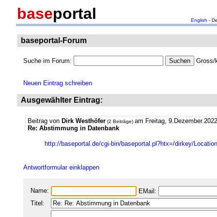
base
portal
English
- D
baseportal-Forum
Suche im Forum:
Gross/k
Neuen Eintrag schreiben
Ausgewählter Eintrag:
Beitrag von
Dirk Westhöfer
am Freitag, 9.Dezember.2022
(2 Beiträge)
Re: Abstimmung in Datenbank
http://baseportal.de/cgi-bin/baseportal.pl?htx=/dirkey/Locati
Antwortformular einklappen
Name:
EMail:
Titel: