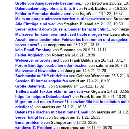
Größe von Ausgabeseite bestimmen...
von
Det63
am 13.6.22, 18
Datenbankeinträge ohne ä, ö, ü, ß
von
Frank Baldus
am 16.3.22,
Felder in Formular deaktivieren
von
HajoW
am 13.1.22, 13:57
Mails an google adressen werden zurückgewiesen
von
Susanne
Alle Einträge sind weg
von
Stephan Bliemel
am 2.1.22, 10:50
Server scheint down zu sein. Sander benachrichtigt...
von
nezp
Mailserver funktionieren nicht seit heute morgen
von
Lewandows
Anzahl eines bestimmten Feldwertes bestimmen und ausgeben
server down?
von
nezpercez
am 26.10.21, 13:18
kein Email Empfang
von
Susanne
am 26.9.21, 11:11
Felder Abgleich
von
Robert
am 14.8.21, 18:39
Webserver antwortet nicht
von
Frank Baldus
am 26.7.21, 07:17
Forum Einträge bearbeiten oder löschen
von
sabine
am 20.7.21,
Mailversand Newsletter
von
Joerg
am 14.6.21, 11:28
Suchmaske auf HP einrichten
von
Gelhaar Werner
am 25.5.21, 1
Session ID immer abgelaufen
von
rf
am 17.4.21, 01:36
Größe Datenfeld...
von
Sabine60
am 15.4.21, 15:02
Trefferanzahl Textkorrektur in türkisch
von
Giga
am 1.4.21, 02:55
https für netpure-Datenbanken?
von
Frank B.
am 19.2.21, 10:20
Migration auf neuen Server / Lizenzkonflikt bei Installation au
erledigt :-)
von
markus
am 31.1.21, 16:28
Datensätze löschen mit bestimmer Email
von
markus
am 31.1.21
Server hängt fest
von
Schoppi
am 13.1.21, 15:33
Emailprobleme
von
Schoppi
am 9.12.20, 23:25
windows 11 Problem
von
nezpercez
am 25.11.20, 08:20