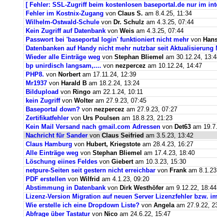
[ Fehler: SSL-Zugriff beim kostenlosen baseportal.de nur im int
Fehler im Kostnix-Zugang
von
Claus S.
am 8.4.25, 11:34
Wilhelm-Ostwald-Schule
von
Dr. Schulz
am 4.3.25, 07:44
Kein Zugriff auf Datenbank
von
Weis
am 4.3.25, 07:44
Passwort bei 'baseportal login' funktioniert nicht mehr
von
Hans
Datenbanken auf Handy nicht mehr nutzbar seit Aktualisierung
Wieder alle Einträge weg
von
Stephan Bliemel
am 30.12.24, 13:4
bp unirdisch langsam,....
von
nezpercez
am 10.12.24, 14:47
PHP8.
von
Norbert
am 17.11.24, 12:39
Mr1937
von
Harald B
am 18.2.24, 13:24
Bildupload
von
Ringo
am 22.1.24, 10:11
kein Zugriff
von
Wolter
am 27.9.23, 07:45
Baseportal down?
von
nezpercez
am 27.9.23, 07:27
Zertifikatfehler
von
Urs Poulsen
am 18.8.23, 21:23
Kein Mail Versand nach gmail.com Adressen
von
Det63
am 19.7.
Nachricht für Sander
von
Claus Seifried
am 3.5.23, 13:42
Claus Hamburg
von
Hubert, Kriegstote
am 28.4.23, 16:27
Alle Einträge weg
von
Stephan Bliemel
am 17.4.23, 18:40
Löschung eiines Feldes
von
Giebert
am 10.3.23, 15:30
netpure-Seiten seit gestern nicht erreichbar
von
Frank
am 8.1.23
PDF erstellen
von
Wilfrid
am 4.1.23, 09:20
Abstimmung in Datenbank
von
Dirk Westhöfer
am 9.12.22, 18:44
Lizenz-Version Migration auf neuen Server Lizenzfehler bzw. im
Wie erstelle ich eine Dropdown Liste?
von
Angela
am 27.9.22, 2
Abfrage über Tastatur
von
Nico
am 24.6.22, 15:47