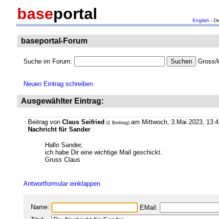
base
portal
English
- D
baseportal-Forum
Suche im Forum:
Gross/k
Neuen Eintrag schreiben
Ausgewählter Eintrag:
Beitrag von
Claus Seifried
am Mittwoch, 3.Mai.2023, 13:4
(1 Beitrag)
Nachricht für Sander
Hallo Sander,
ich habe Dir eine wichtige Mail geschickt.
Gruss Claus
Antwortformular einklappen
Name:
EMail: