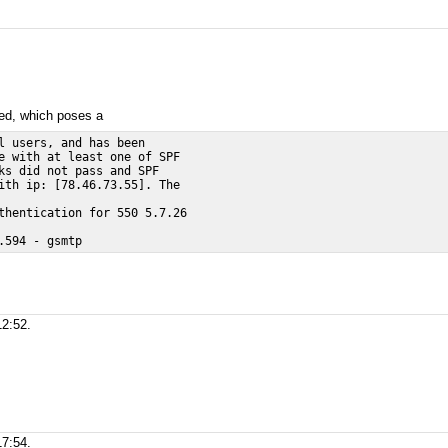
.
ted, which poses a
l users, and has been

e with at least one of SPF

ks did not pass and SPF

ith ip: [78.46.73.55]. The

thentication for 550 5.7.26

2:52.
7:54.