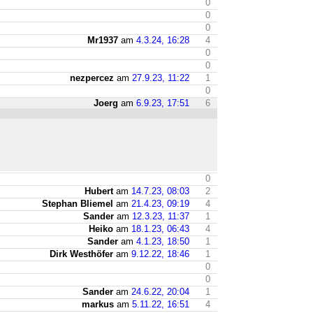
0
0
0
Mr1937
am
4.3.24, 16:28
4
0
0
nezpercez
am
27.9.23, 11:22
1
0
Joerg
am
6.9.23, 17:51
6
0
Hubert
am
14.7.23, 08:03
2
Stephan Bliemel
am
21.4.23, 09:19
4
Sander
am
12.3.23, 11:37
1
Heiko
am
18.1.23, 06:43
4
Sander
am
4.1.23, 18:50
1
Dirk Westhöfer
am
9.12.22, 18:46
1
0
0
Sander
am
24.6.22, 20:04
1
markus
am
5.11.22, 16:51
4