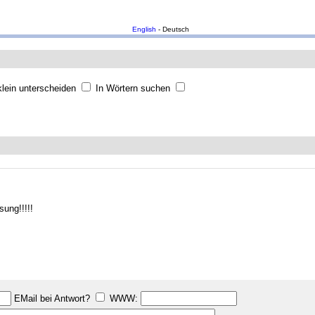
English
- Deutsch
lein unterscheiden
In Wörtern suchen
sung!!!!!
EMail bei Antwort?
WWW: