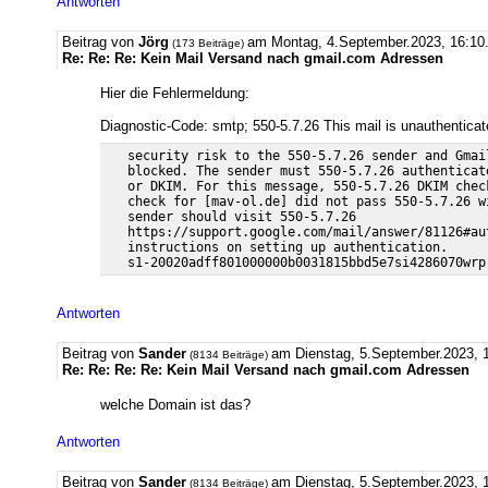
Antworten
Beitrag von
Jörg
am Montag, 4.September.2023, 16:10
(173 Beiträge)
Re: Re: Re: Kein Mail Versand nach gmail.com Adressen
Hier die Fehlermeldung:
Diagnostic-Code: smtp; 550-5.7.26 This mail is unauthentica
   security risk to the 550-5.7.26 sender and Gmai
   blocked. The sender must 550-5.7.26 authenticat
   or DKIM. For this message, 550-5.7.26 DKIM chec
   check for [mav-ol.de] did not pass 550-5.7.26 w
   sender should visit 550-5.7.26

   https://support.google.com/mail/answer/81126#au
   instructions on setting up authentication.

Antworten
Beitrag von
Sander
am Dienstag, 5.September.2023, 1
(8134 Beiträge)
Re: Re: Re: Re: Kein Mail Versand nach gmail.com Adressen
welche Domain ist das?
Antworten
Beitrag von
Sander
am Dienstag, 5.September.2023, 1
(8134 Beiträge)