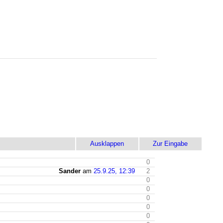
Ausklappen
Zur Eingabe
0
Sander
am
25.9.25, 12:39
2
0
0
0
0
0