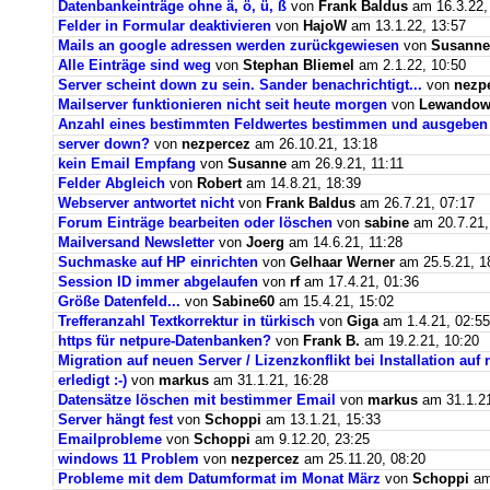
Datenbankeinträge ohne ä, ö, ü, ß
von
Frank Baldus
am 16.3.22,
Felder in Formular deaktivieren
von
HajoW
am 13.1.22, 13:57
Mails an google adressen werden zurückgewiesen
von
Susanne
Alle Einträge sind weg
von
Stephan Bliemel
am 2.1.22, 10:50
Server scheint down zu sein. Sander benachrichtigt...
von
nezp
Mailserver funktionieren nicht seit heute morgen
von
Lewandows
Anzahl eines bestimmten Feldwertes bestimmen und ausgeben
server down?
von
nezpercez
am 26.10.21, 13:18
kein Email Empfang
von
Susanne
am 26.9.21, 11:11
Felder Abgleich
von
Robert
am 14.8.21, 18:39
Webserver antwortet nicht
von
Frank Baldus
am 26.7.21, 07:17
Forum Einträge bearbeiten oder löschen
von
sabine
am 20.7.21,
Mailversand Newsletter
von
Joerg
am 14.6.21, 11:28
Suchmaske auf HP einrichten
von
Gelhaar Werner
am 25.5.21, 1
Session ID immer abgelaufen
von
rf
am 17.4.21, 01:36
Größe Datenfeld...
von
Sabine60
am 15.4.21, 15:02
Trefferanzahl Textkorrektur in türkisch
von
Giga
am 1.4.21, 02:55
https für netpure-Datenbanken?
von
Frank B.
am 19.2.21, 10:20
Migration auf neuen Server / Lizenzkonflikt bei Installation au
erledigt :-)
von
markus
am 31.1.21, 16:28
Datensätze löschen mit bestimmer Email
von
markus
am 31.1.21
Server hängt fest
von
Schoppi
am 13.1.21, 15:33
Emailprobleme
von
Schoppi
am 9.12.20, 23:25
windows 11 Problem
von
nezpercez
am 25.11.20, 08:20
Probleme mit dem Datumformat im Monat März
von
Schoppi
am 