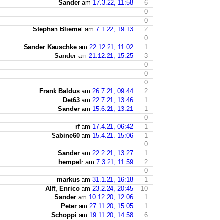
Sander
am
17.3.22, 11:58
6
0
0
Stephan Bliemel
am
7.1.22, 19:13
2
0
Sander Kauschke
am
22.12.21, 11:02
1
Sander
am
21.12.21, 15:25
3
0
0
0
Frank Baldus
am
26.7.21, 09:44
2
Det63
am
22.7.21, 13:46
1
Sander
am
15.6.21, 13:21
1
0
rf
am
17.4.21, 06:42
1
Sabine60
am
15.4.21, 15:06
1
0
Sander
am
22.2.21, 13:27
1
hempelr
am
7.3.21, 11:59
2
0
markus
am
31.1.21, 16:18
1
Alff, Enrico
am
23.2.24, 20:45
10
Sander
am
10.12.20, 12:06
1
Peter
am
27.11.20, 15:05
1
Schoppi
am
19.11.20, 14:58
6