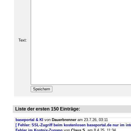
Text:
Liste der ersten 150 Einträge:
baseportal & KI
von
Dauerbrenner
am 23.7.26, 03:11
[ Fehler: SSL-Zugriff beim kostenlosen baseportal.de nur im int
Fehler im Kostnix-Zugang
von
Claus S.
am 8.4.25, 11:34