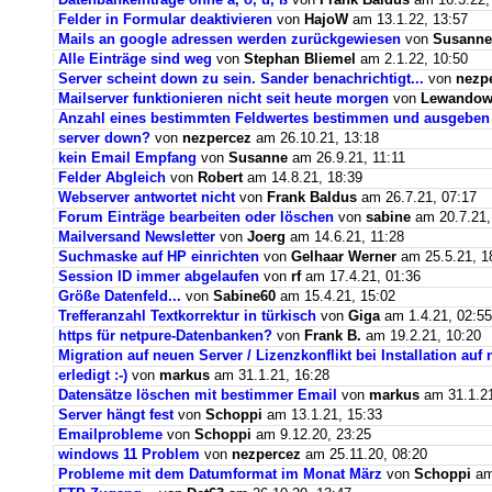
Felder in Formular deaktivieren
von
HajoW
am 13.1.22, 13:57
Mails an google adressen werden zurückgewiesen
von
Susanne
Alle Einträge sind weg
von
Stephan Bliemel
am 2.1.22, 10:50
Server scheint down zu sein. Sander benachrichtigt...
von
nezp
Mailserver funktionieren nicht seit heute morgen
von
Lewandows
Anzahl eines bestimmten Feldwertes bestimmen und ausgeben
server down?
von
nezpercez
am 26.10.21, 13:18
kein Email Empfang
von
Susanne
am 26.9.21, 11:11
Felder Abgleich
von
Robert
am 14.8.21, 18:39
Webserver antwortet nicht
von
Frank Baldus
am 26.7.21, 07:17
Forum Einträge bearbeiten oder löschen
von
sabine
am 20.7.21,
Mailversand Newsletter
von
Joerg
am 14.6.21, 11:28
Suchmaske auf HP einrichten
von
Gelhaar Werner
am 25.5.21, 1
Session ID immer abgelaufen
von
rf
am 17.4.21, 01:36
Größe Datenfeld...
von
Sabine60
am 15.4.21, 15:02
Trefferanzahl Textkorrektur in türkisch
von
Giga
am 1.4.21, 02:55
https für netpure-Datenbanken?
von
Frank B.
am 19.2.21, 10:20
Migration auf neuen Server / Lizenzkonflikt bei Installation au
erledigt :-)
von
markus
am 31.1.21, 16:28
Datensätze löschen mit bestimmer Email
von
markus
am 31.1.21
Server hängt fest
von
Schoppi
am 13.1.21, 15:33
Emailprobleme
von
Schoppi
am 9.12.20, 23:25
windows 11 Problem
von
nezpercez
am 25.11.20, 08:20
Probleme mit dem Datumformat im Monat März
von
Schoppi
am 