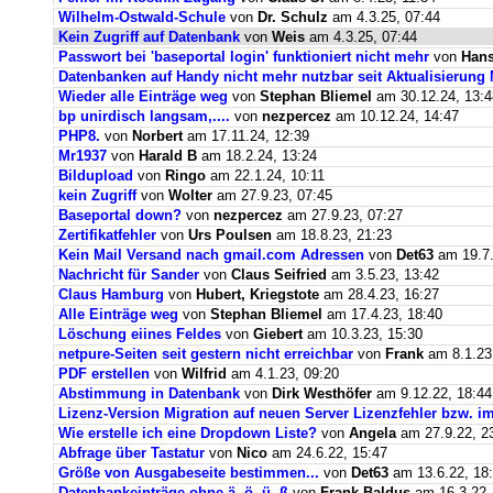
Wilhelm-Ostwald-Schule
von
Dr. Schulz
am 4.3.25, 07:44
Kein Zugriff auf Datenbank
von
Weis
am 4.3.25, 07:44
Passwort bei 'baseportal login' funktioniert nicht mehr
von
Hans
Datenbanken auf Handy nicht mehr nutzbar seit Aktualisierung
Wieder alle Einträge weg
von
Stephan Bliemel
am 30.12.24, 13:4
bp unirdisch langsam,....
von
nezpercez
am 10.12.24, 14:47
PHP8.
von
Norbert
am 17.11.24, 12:39
Mr1937
von
Harald B
am 18.2.24, 13:24
Bildupload
von
Ringo
am 22.1.24, 10:11
kein Zugriff
von
Wolter
am 27.9.23, 07:45
Baseportal down?
von
nezpercez
am 27.9.23, 07:27
Zertifikatfehler
von
Urs Poulsen
am 18.8.23, 21:23
Kein Mail Versand nach gmail.com Adressen
von
Det63
am 19.7.
Nachricht für Sander
von
Claus Seifried
am 3.5.23, 13:42
Claus Hamburg
von
Hubert, Kriegstote
am 28.4.23, 16:27
Alle Einträge weg
von
Stephan Bliemel
am 17.4.23, 18:40
Löschung eiines Feldes
von
Giebert
am 10.3.23, 15:30
netpure-Seiten seit gestern nicht erreichbar
von
Frank
am 8.1.23
PDF erstellen
von
Wilfrid
am 4.1.23, 09:20
Abstimmung in Datenbank
von
Dirk Westhöfer
am 9.12.22, 18:44
Lizenz-Version Migration auf neuen Server Lizenzfehler bzw. im
Wie erstelle ich eine Dropdown Liste?
von
Angela
am 27.9.22, 2
Abfrage über Tastatur
von
Nico
am 24.6.22, 15:47
Größe von Ausgabeseite bestimmen...
von
Det63
am 13.6.22, 18
Datenbankeinträge ohne ä, ö, ü, ß
von
Frank Baldus
am 16.3.22,