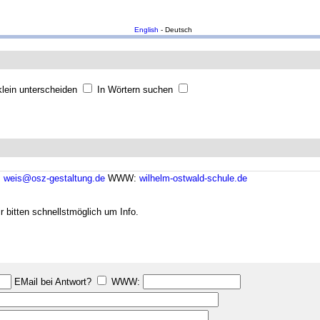
English
- Deutsch
lein unterscheiden
In Wörtern suchen
:
weis@osz-gestaltung.de
WWW:
wilhelm-ostwald-schule.de
r bitten schnellstmöglich um Info.
EMail bei Antwort?
WWW: