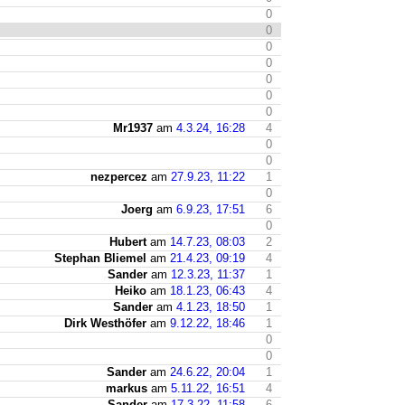
0
0
0
0
0
0
0
Mr1937
am
4.3.24, 16:28
4
0
0
nezpercez
am
27.9.23, 11:22
1
0
Joerg
am
6.9.23, 17:51
6
0
Hubert
am
14.7.23, 08:03
2
Stephan Bliemel
am
21.4.23, 09:19
4
Sander
am
12.3.23, 11:37
1
Heiko
am
18.1.23, 06:43
4
Sander
am
4.1.23, 18:50
1
Dirk Westhöfer
am
9.12.22, 18:46
1
0
0
Sander
am
24.6.22, 20:04
1
markus
am
5.11.22, 16:51
4
Sander
am
17.3.22, 11:58
6