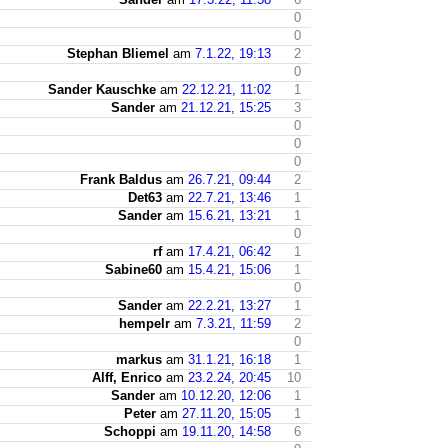
0
0
Stephan Bliemel
am
7.1.22, 19:13
2
0
Sander Kauschke
am
22.12.21, 11:02
1
Sander
am
21.12.21, 15:25
3
0
0
0
Frank Baldus
am
26.7.21, 09:44
2
Det63
am
22.7.21, 13:46
1
Sander
am
15.6.21, 13:21
1
0
rf
am
17.4.21, 06:42
1
Sabine60
am
15.4.21, 15:06
1
0
Sander
am
22.2.21, 13:27
1
hempelr
am
7.3.21, 11:59
2
0
markus
am
31.1.21, 16:18
1
Alff, Enrico
am
23.2.24, 20:45
10
Sander
am
10.12.20, 12:06
1
Peter
am
27.11.20, 15:05
1
Schoppi
am
19.11.20, 14:58
6