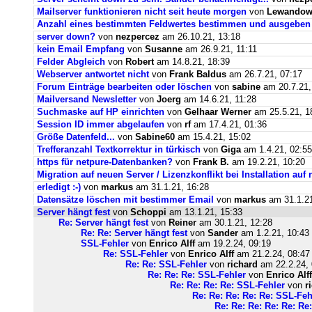
Mailserver funktionieren nicht seit heute morgen
von
Lewandows
Anzahl eines bestimmten Feldwertes bestimmen und ausgeben
server down?
von
nezpercez
am 26.10.21, 13:18
kein Email Empfang
von
Susanne
am 26.9.21, 11:11
Felder Abgleich
von
Robert
am 14.8.21, 18:39
Webserver antwortet nicht
von
Frank Baldus
am 26.7.21, 07:17
Forum Einträge bearbeiten oder löschen
von
sabine
am 20.7.21,
Mailversand Newsletter
von
Joerg
am 14.6.21, 11:28
Suchmaske auf HP einrichten
von
Gelhaar Werner
am 25.5.21, 1
Session ID immer abgelaufen
von
rf
am 17.4.21, 01:36
Größe Datenfeld...
von
Sabine60
am 15.4.21, 15:02
Trefferanzahl Textkorrektur in türkisch
von
Giga
am 1.4.21, 02:55
https für netpure-Datenbanken?
von
Frank B.
am 19.2.21, 10:20
Migration auf neuen Server / Lizenzkonflikt bei Installation au
erledigt :-)
von
markus
am 31.1.21, 16:28
Datensätze löschen mit bestimmer Email
von
markus
am 31.1.21
Server hängt fest
von
Schoppi
am 13.1.21, 15:33
Re: Server hängt fest
von
Reiner
am 30.1.21, 12:28
Re: Re: Server hängt fest
von
Sander
am 1.2.21, 10:43
SSL-Fehler
von
Enrico Alff
am 19.2.24, 09:19
Re: SSL-Fehler
von
Enrico Alff
am 21.2.24, 08:47
Re: Re: SSL-Fehler
von
richard
am 22.2.24, 
Re: Re: Re: SSL-Fehler
von
Enrico Alff
Re: Re: Re: Re: SSL-Fehler
von
r
Re: Re: Re: Re: Re: SSL-Feh
Re: Re: Re: Re: Re: Re