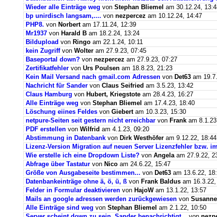
Wieder alle Einträge weg
von
Stephan Bliemel
am 30.12.24, 13:4
bp unirdisch langsam,....
von
nezpercez
am 10.12.24, 14:47
PHP8.
von
Norbert
am 17.11.24, 12:39
Mr1937
von
Harald B
am 18.2.24, 13:24
Bildupload
von
Ringo
am 22.1.24, 10:11
kein Zugriff
von
Wolter
am 27.9.23, 07:45
Baseportal down?
von
nezpercez
am 27.9.23, 07:27
Zertifikatfehler
von
Urs Poulsen
am 18.8.23, 21:23
Kein Mail Versand nach gmail.com Adressen
von
Det63
am 19.7.
Nachricht für Sander
von
Claus Seifried
am 3.5.23, 13:42
Claus Hamburg
von
Hubert, Kriegstote
am 28.4.23, 16:27
Alle Einträge weg
von
Stephan Bliemel
am 17.4.23, 18:40
Löschung eiines Feldes
von
Giebert
am 10.3.23, 15:30
netpure-Seiten seit gestern nicht erreichbar
von
Frank
am 8.1.23
PDF erstellen
von
Wilfrid
am 4.1.23, 09:20
Abstimmung in Datenbank
von
Dirk Westhöfer
am 9.12.22, 18:44
Lizenz-Version Migration auf neuen Server Lizenzfehler bzw. im
Wie erstelle ich eine Dropdown Liste?
von
Angela
am 27.9.22, 2
Abfrage über Tastatur
von
Nico
am 24.6.22, 15:47
Größe von Ausgabeseite bestimmen...
von
Det63
am 13.6.22, 18
Datenbankeinträge ohne ä, ö, ü, ß
von
Frank Baldus
am 16.3.22,
Felder in Formular deaktivieren
von
HajoW
am 13.1.22, 13:57
Mails an google adressen werden zurückgewiesen
von
Susanne
Alle Einträge sind weg
von
Stephan Bliemel
am 2.1.22, 10:50
Server scheint down zu sein. Sander benachrichtigt...
von
nezp