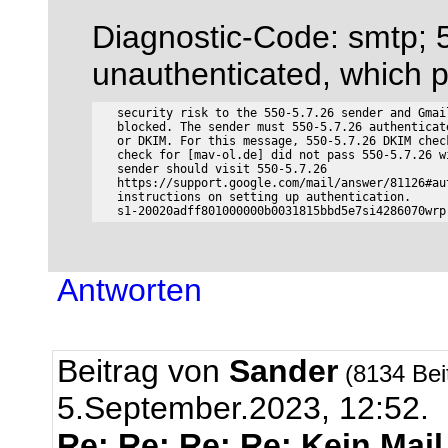
Diagnostic-Code: smtp; 5
unauthenticated, which 
   security risk to the 550-5.7.26 sender and Gmai
   blocked. The sender must 550-5.7.26 authenticat
   or DKIM. For this message, 550-5.7.26 DKIM chec
   check for [mav-ol.de] did not pass 550-5.7.26 w
   sender should visit 550-5.7.26

   https://support.google.com/mail/answer/81126#au
   instructions on setting up authentication.

Antworten
Beitrag von
Sander
(8134 Bei
5.September.2023, 12:52.
Re: Re: Re: Re: Kein Mai