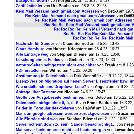
Baseportal down?
von
nezpercez
am 27.9.23, 07:27
Zertifikatfehler
von
Urs Poulsen
am 18.8.23, 21:23
Kein Mail Versand nach gmail.com Adressen
von
Det63
am 19.7.
Re: Kein Mail Versand nach gmail.com Adressen
von
Det6
Re: Re: Kein Mail Versand nach gmail.com Adressen
Re: Re: Re: Kein Mail Versand nach gmail.com 
Re: Re: Re: Re: Kein Mail Versand nach g
Re: Re: Re: Re: Re: Kein Mail Versan
Re: Re: Re: Re: Re: Re: Kein Ma
Nachricht für Sander
von
Claus Seifried
am 3.5.23, 13:42
Claus Hamburg
von
Hubert, Kriegstote
am 28.4.23, 16:27
Alle Einträge weg
von
Stephan Bliemel
am 17.4.23, 18:40
Löschung eiines Feldes
von
Giebert
am 10.3.23, 15:30
netpure-Seiten seit gestern nicht erreichbar
von
Frank
am 8.1.23
PDF erstellen
von
Wilfrid
am 4.1.23, 09:20
Abstimmung in Datenbank
von
Dirk Westhöfer
am 9.12.22, 18:44
Lizenz-Version Migration auf neuen Server Lizenzfehler bzw. im
Wie erstelle ich eine Dropdown Liste?
von
Angela
am 27.9.22, 2
Abfrage über Tastatur
von
Nico
am 24.6.22, 15:47
Größe von Ausgabeseite bestimmen...
von
Det63
am 13.6.22, 18
Datenbankeinträge ohne ä, ö, ü, ß
von
Frank Baldus
am 16.3.22,
Felder in Formular deaktivieren
von
HajoW
am 13.1.22, 13:57
Mails an google adressen werden zurückgewiesen
von
Susanne
Alle Einträge sind weg
von
Stephan Bliemel
am 2.1.22, 10:50
Server scheint down zu sein. Sander benachrichtigt...
von
nezp
Mailserver funktionieren nicht seit heute morgen
von
Lewandows