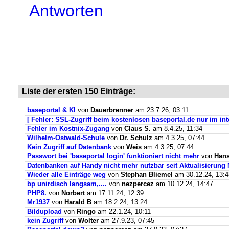
Antworten
Liste der ersten 150 Einträge:
baseportal & KI
von
Dauerbrenner
am 23.7.26, 03:11
[ Fehler: SSL-Zugriff beim kostenlosen baseportal.de nur im int
Fehler im Kostnix-Zugang
von
Claus S.
am 8.4.25, 11:34
Wilhelm-Ostwald-Schule
von
Dr. Schulz
am 4.3.25, 07:44
Kein Zugriff auf Datenbank
von
Weis
am 4.3.25, 07:44
Passwort bei 'baseportal login' funktioniert nicht mehr
von
Hans
Datenbanken auf Handy nicht mehr nutzbar seit Aktualisierung
Wieder alle Einträge weg
von
Stephan Bliemel
am 30.12.24, 13:4
bp unirdisch langsam,....
von
nezpercez
am 10.12.24, 14:47
PHP8.
von
Norbert
am 17.11.24, 12:39
Mr1937
von
Harald B
am 18.2.24, 13:24
Bildupload
von
Ringo
am 22.1.24, 10:11
kein Zugriff
von
Wolter
am 27.9.23, 07:45