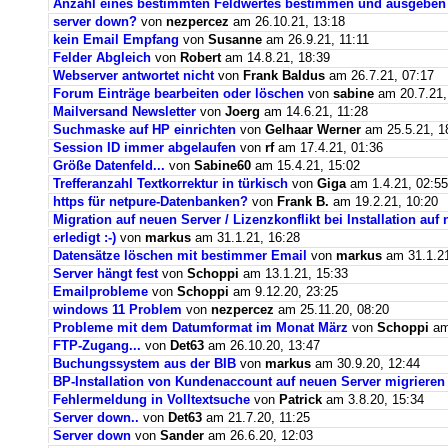
Anzahl eines bestimmten Feldwertes bestimmen und ausgeben
server down?
von
nezpercez
am 26.10.21, 13:18
kein Email Empfang
von
Susanne
am 26.9.21, 11:11
Felder Abgleich
von
Robert
am 14.8.21, 18:39
Webserver antwortet nicht
von
Frank Baldus
am 26.7.21, 07:17
Forum Einträge bearbeiten oder löschen
von
sabine
am 20.7.21,
Mailversand Newsletter
von
Joerg
am 14.6.21, 11:28
Suchmaske auf HP einrichten
von
Gelhaar Werner
am 25.5.21, 1
Session ID immer abgelaufen
von
rf
am 17.4.21, 01:36
Größe Datenfeld...
von
Sabine60
am 15.4.21, 15:02
Trefferanzahl Textkorrektur in türkisch
von
Giga
am 1.4.21, 02:55
https für netpure-Datenbanken?
von
Frank B.
am 19.2.21, 10:20
Migration auf neuen Server / Lizenzkonflikt bei Installation au
erledigt :-)
von
markus
am 31.1.21, 16:28
Datensätze löschen mit bestimmer Email
von
markus
am 31.1.21
Server hängt fest
von
Schoppi
am 13.1.21, 15:33
Emailprobleme
von
Schoppi
am 9.12.20, 23:25
windows 11 Problem
von
nezpercez
am 25.11.20, 08:20
Probleme mit dem Datumformat im Monat März
von
Schoppi
am 
FTP-Zugang...
von
Det63
am 26.10.20, 13:47
Buchungssystem aus der BIB
von
markus
am 30.9.20, 12:44
BP-Installation von Kundenaccount auf neuen Server migrieren
Fehlermeldung in Volltextsuche
von
Patrick
am 3.8.20, 15:34
Server down..
von
Det63
am 21.7.20, 11:25
Server down
von
Sander
am 26.6.20, 12:03