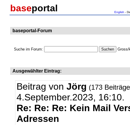
base
portal
English
- D
baseportal-Forum
Suche im Forum:
Gross/k
Ausgewählter Eintrag:
Beitrag von
Jörg
(173 Beiträg
4.September.2023, 16:10.
Re: Re: Re: Kein Mail Ve
Adressen