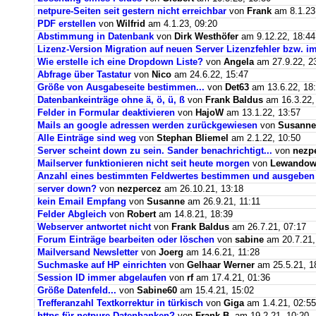
netpure-Seiten seit gestern nicht erreichbar
von
Frank
am 8.1.23
PDF erstellen
von
Wilfrid
am 4.1.23, 09:20
Abstimmung in Datenbank
von
Dirk Westhöfer
am 9.12.22, 18:44
Lizenz-Version Migration auf neuen Server Lizenzfehler bzw. im
Wie erstelle ich eine Dropdown Liste?
von
Angela
am 27.9.22, 2
Abfrage über Tastatur
von
Nico
am 24.6.22, 15:47
Größe von Ausgabeseite bestimmen...
von
Det63
am 13.6.22, 18
Datenbankeinträge ohne ä, ö, ü, ß
von
Frank Baldus
am 16.3.22,
Felder in Formular deaktivieren
von
HajoW
am 13.1.22, 13:57
Mails an google adressen werden zurückgewiesen
von
Susanne
Alle Einträge sind weg
von
Stephan Bliemel
am 2.1.22, 10:50
Server scheint down zu sein. Sander benachrichtigt...
von
nezp
Mailserver funktionieren nicht seit heute morgen
von
Lewandows
Anzahl eines bestimmten Feldwertes bestimmen und ausgeben
server down?
von
nezpercez
am 26.10.21, 13:18
kein Email Empfang
von
Susanne
am 26.9.21, 11:11
Felder Abgleich
von
Robert
am 14.8.21, 18:39
Webserver antwortet nicht
von
Frank Baldus
am 26.7.21, 07:17
Forum Einträge bearbeiten oder löschen
von
sabine
am 20.7.21,
Mailversand Newsletter
von
Joerg
am 14.6.21, 11:28
Suchmaske auf HP einrichten
von
Gelhaar Werner
am 25.5.21, 1
Session ID immer abgelaufen
von
rf
am 17.4.21, 01:36
Größe Datenfeld...
von
Sabine60
am 15.4.21, 15:02
Trefferanzahl Textkorrektur in türkisch
von
Giga
am 1.4.21, 02:55
https für netpure-Datenbanken?
von
Frank B.
am 19.2.21, 10:20