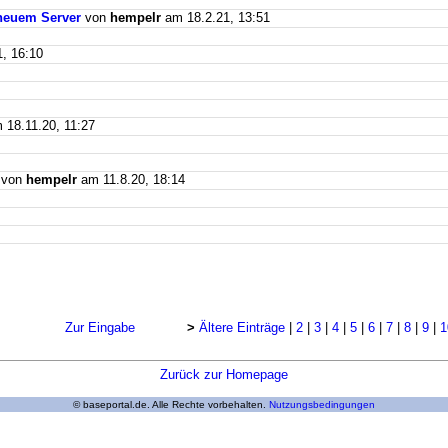
f neuem Server
von
hempelr
am 18.2.21, 13:51
, 16:10
18.11.20, 11:27
von
hempelr
am 11.8.20, 18:14
Zur Eingabe
>
Ältere Einträge
|
2
|
3
|
4
|
5
|
6
|
7
|
8
|
9
|
1
Zurück zur Homepage
© baseportal.de. Alle Rechte vorbehalten.
Nutzungsbedingungen