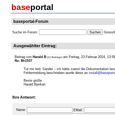
base
portal
baseportal-Forum
Suche im Forum:
Gross/k
Ausgewählter Eintrag:
Beitrag von
Harald B
am Freitag, 23.Februar.2024, 13:5
(12 Beiträge)
Re: Mr1937
Tut mir leid, Sander – ich hätte zuerst die Dokumentation les
Fehlermeldung beschrieben wurde diese an
install@baseporta
Beste grüße
Harald Bjerkan
Ihre Antwort:
Name:
EMail: