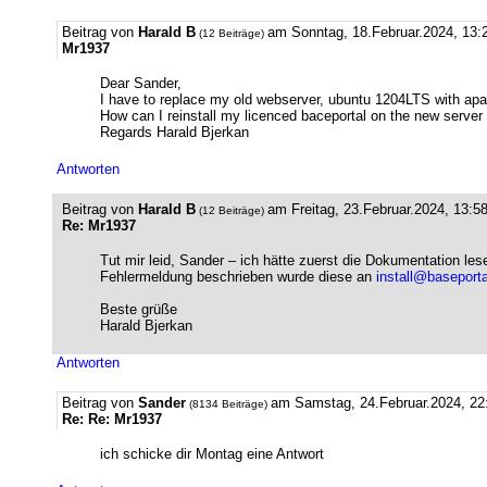
Beitrag von
Harald B
am Sonntag, 18.Februar.2024, 13:
(12 Beiträge)
Mr1937
Dear Sander,
I have to replace my old webserver, ubuntu 1204LTS with ap
How can I reinstall my licenced baceportal on the new server 
Regards Harald Bjerkan
Antworten
Beitrag von
Harald B
am Freitag, 23.Februar.2024, 13:5
(12 Beiträge)
Re: Mr1937
Tut mir leid, Sander – ich hätte zuerst die Dokumentation les
Fehlermeldung beschrieben wurde diese an
install@baseporta
Beste grüße
Harald Bjerkan
Antworten
Beitrag von
Sander
am Samstag, 24.Februar.2024, 22
(8134 Beiträge)
Re: Re: Mr1937
ich schicke dir Montag eine Antwort