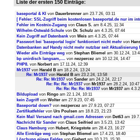
Liste der ersten 150 Einträge:
baseportal & KI
von
Dauerbrenner
am 23.7.26, 03:11
[ Fehler: SSL-Zugriff beim kostenlosen baseportal.de nur im int
Fehler im Kostnix-Zugang
von
Claus S.
am 8.4.25, 11:34
Wilhelm-Ostwald-Schule
von
Dr. Schulz
am 4.3.25, 07:44
Kein Zugriff auf Datenbank
von
Weis
am 4.3.25, 07:44
Passwort bei 'baseportal login' funktioniert nicht mehr
von
Hans
Datenbanken auf Handy nicht mehr nutzbar seit Aktualisierung
Wieder alle Einträge weg
von
Stephan Bliemel
am 30.12.24, 13:4
bp unirdisch langsam,....
von
nezpercez
am 10.12.24, 14:47
PHP8.
von
Norbert
am 17.11.24, 12:39
Mr1937
von
Harald B
am 18.2.24, 13:24
Re: Mr1937
von
Harald B
am 23.2.24, 13:58
Re: Re: Mr1937
von
Sander
am 24.2.24, 22:17
Re: Re: Re: Mr1937
von
Mr1937
am 28.2.24, 10:47
Re: Re: Re: Re: Mr1937
von
Mr1937
am 4.3.2
Bildupload
von
Ringo
am 22.1.24, 10:11
kein Zugriff
von
Wolter
am 27.9.23, 07:45
Baseportal down?
von
nezpercez
am 27.9.23, 07:27
Zertifikatfehler
von
Urs Poulsen
am 18.8.23, 21:23
Kein Mail Versand nach gmail.com Adressen
von
Det63
am 19.7.
Nachricht für Sander
von
Claus Seifried
am 3.5.23, 13:42
Claus Hamburg
von
Hubert, Kriegstote
am 28.4.23, 16:27
Alle Einträge weg
von
Stephan Bliemel
am 17.4.23, 18:40
Löschung eiines Feldes
von
Giebert
am 10.3.23, 15:30