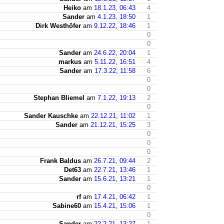
Heiko
am
18.1.23, 06:43
4
Sander
am
4.1.23, 18:50
1
Dirk Westhöfer
am
9.12.22, 18:46
1
0
0
Sander
am
24.6.22, 20:04
1
markus
am
5.11.22, 16:51
4
Sander
am
17.3.22, 11:58
6
0
0
Stephan Bliemel
am
7.1.22, 19:13
2
0
Sander Kauschke
am
22.12.21, 11:02
1
Sander
am
21.12.21, 15:25
3
0
0
0
Frank Baldus
am
26.7.21, 09:44
2
Det63
am
22.7.21, 13:46
1
Sander
am
15.6.21, 13:21
1
0
rf
am
17.4.21, 06:42
1
Sabine60
am
15.4.21, 15:06
1
0
Sander
am
22.2.21, 13:27
1