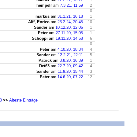
hempelr
am
7.3.21, 11:59
2
0
markus
am
31.1.21, 16:18
1
Alff, Enrico
am
23.2.24, 20:45
10
Sander
am
10.12.20, 12:06
1
Peter
am
27.11.20, 15:05
1
Schoppi
am
19.11.20, 14:58
6
0
Peter
am
4.10.20, 18:34
4
Sander
am
12.2.21, 22:11
5
Patrick
am
3.8.20, 16:39
1
Det63
am
22.7.20, 09:42
4
Sander
am
11.9.20, 15:44
3
Peter
am
14.6.20, 07:22
12
0
>>
Älteste Einträge