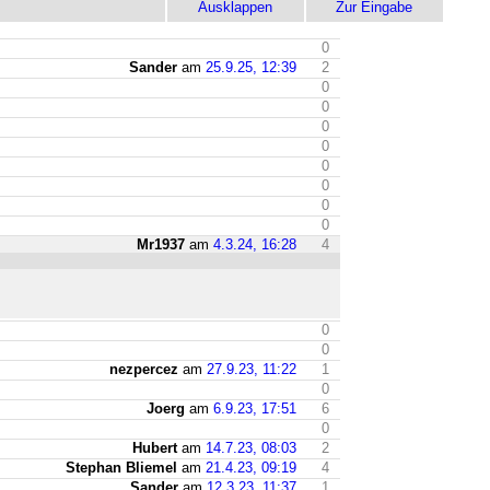
Ausklappen
Zur Eingabe
0
Sander
am
25.9.25, 12:39
2
0
0
0
0
0
0
0
0
Mr1937
am
4.3.24, 16:28
4
0
0
nezpercez
am
27.9.23, 11:22
1
0
Joerg
am
6.9.23, 17:51
6
0
Hubert
am
14.7.23, 08:03
2
Stephan Bliemel
am
21.4.23, 09:19
4
Sander
am
12.3.23, 11:37
1