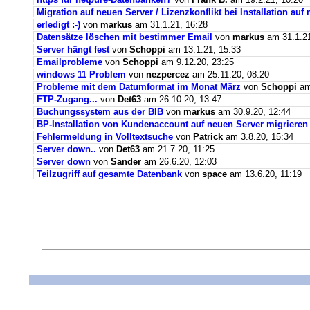
Migration auf neuen Server / Lizenzkonflikt bei Installation au
erledigt :-)
von
markus
am 31.1.21, 16:28
Datensätze löschen mit bestimmer Email
von
markus
am 31.1.21
Server hängt fest
von
Schoppi
am 13.1.21, 15:33
Emailprobleme
von
Schoppi
am 9.12.20, 23:25
windows 11 Problem
von
nezpercez
am 25.11.20, 08:20
Probleme mit dem Datumformat im Monat März
von
Schoppi
am 
FTP-Zugang...
von
Det63
am 26.10.20, 13:47
Buchungssystem aus der BIB
von
markus
am 30.9.20, 12:44
BP-Installation von Kundenaccount auf neuen Server migrieren
Fehlermeldung in Volltextsuche
von
Patrick
am 3.8.20, 15:34
Server down..
von
Det63
am 21.7.20, 11:25
Server down
von
Sander
am 26.6.20, 12:03
Teilzugriff auf gesamte Datenbank
von
space
am 13.6.20, 11:19