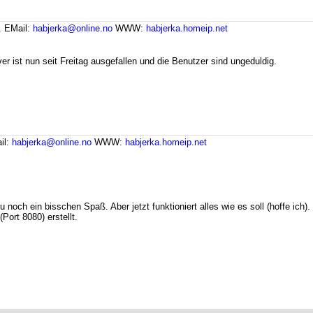
.
EMail:
habjerka@online.no
WWW:
habjerka.homeip.net
r ist nun seit Freitag ausgefallen und die Benutzer sind ungeduldig.
il:
habjerka@online.no
WWW:
habjerka.homeip.net
zu noch ein bisschen Spaß. Aber jetzt funktioniert alles wie es soll (hoffe i
Port 8080) erstellt.