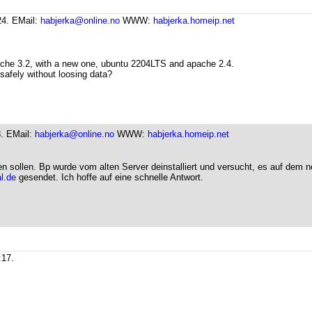
24.
EMail:
habjerka@online.no
WWW:
habjerka.homeip.net
ache 3.2, with a new one, ubuntu 2204LTS and apache 2.4.
safely without loosing data?
8.
EMail:
habjerka@online.no
WWW:
habjerka.homeip.net
en sollen. Bp wurde vom alten Server deinstalliert und versucht, es auf dem ne
l.de
gesendet. Ich hoffe auf eine schnelle Antwort.
:17.