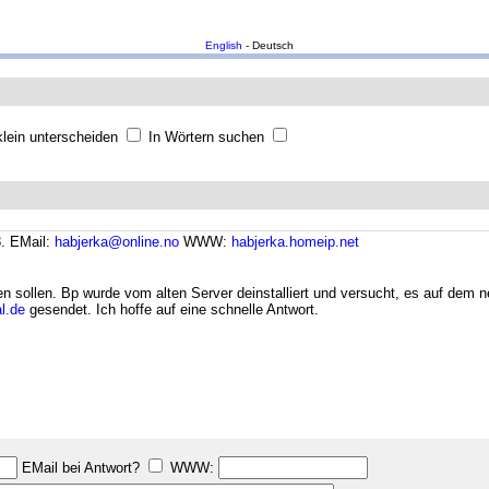
English
- Deutsch
lein unterscheiden
In Wörtern suchen
8.
EMail:
habjerka@online.no
WWW:
habjerka.homeip.net
en sollen. Bp wurde vom alten Server deinstalliert und versucht, es auf dem ne
l.de
gesendet. Ich hoffe auf eine schnelle Antwort.
EMail bei Antwort?
WWW: