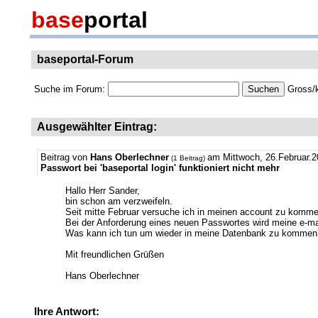
base
portal
baseportal-Forum
Suche im Forum:
Gross/k
Ausgewählter Eintrag:
Beitrag von
Hans Oberlechner
am Mittwoch, 26.Februar.2
(1 Beitrag)
Passwort bei 'baseportal login' funktioniert nicht mehr
Hallo Herr Sander,
bin schon am verzweifeln.
Seit mitte Februar versuche ich in meinen account zu komme
Bei der Anforderung eines neuen Passwortes wird meine e-ma
Was kann ich tun um wieder in meine Datenbank zu kommen
Mit freundlichen Grüßen
Hans Oberlechner
Ihre Antwort: