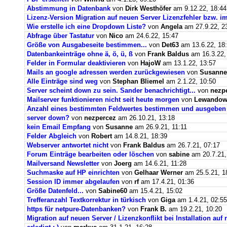
Abstimmung in Datenbank
von
Dirk Westhöfer
am 9.12.22, 18:44
Lizenz-Version Migration auf neuen Server Lizenzfehler bzw. im
Wie erstelle ich eine Dropdown Liste?
von
Angela
am 27.9.22, 2
Abfrage über Tastatur
von
Nico
am 24.6.22, 15:47
Größe von Ausgabeseite bestimmen...
von
Det63
am 13.6.22, 18
Datenbankeinträge ohne ä, ö, ü, ß
von
Frank Baldus
am 16.3.22,
Felder in Formular deaktivieren
von
HajoW
am 13.1.22, 13:57
Mails an google adressen werden zurückgewiesen
von
Susanne
Alle Einträge sind weg
von
Stephan Bliemel
am 2.1.22, 10:50
Server scheint down zu sein. Sander benachrichtigt...
von
nezp
Mailserver funktionieren nicht seit heute morgen
von
Lewandows
Anzahl eines bestimmten Feldwertes bestimmen und ausgeben
server down?
von
nezpercez
am 26.10.21, 13:18
kein Email Empfang
von
Susanne
am 26.9.21, 11:11
Felder Abgleich
von
Robert
am 14.8.21, 18:39
Webserver antwortet nicht
von
Frank Baldus
am 26.7.21, 07:17
Forum Einträge bearbeiten oder löschen
von
sabine
am 20.7.21,
Mailversand Newsletter
von
Joerg
am 14.6.21, 11:28
Suchmaske auf HP einrichten
von
Gelhaar Werner
am 25.5.21, 1
Session ID immer abgelaufen
von
rf
am 17.4.21, 01:36
Größe Datenfeld...
von
Sabine60
am 15.4.21, 15:02
Trefferanzahl Textkorrektur in türkisch
von
Giga
am 1.4.21, 02:55
https für netpure-Datenbanken?
von
Frank B.
am 19.2.21, 10:20
Migration auf neuen Server / Lizenzkonflikt bei Installation au