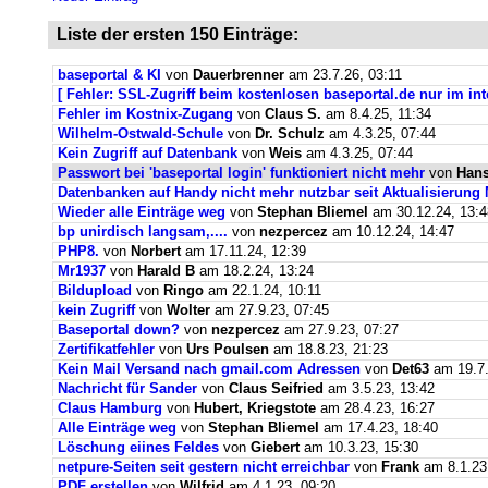
Liste der ersten 150 Einträge:
baseportal & KI
von
Dauerbrenner
am 23.7.26, 03:11
[ Fehler: SSL-Zugriff beim kostenlosen baseportal.de nur im int
Fehler im Kostnix-Zugang
von
Claus S.
am 8.4.25, 11:34
Wilhelm-Ostwald-Schule
von
Dr. Schulz
am 4.3.25, 07:44
Kein Zugriff auf Datenbank
von
Weis
am 4.3.25, 07:44
Passwort bei 'baseportal login' funktioniert nicht mehr
von
Hans
Datenbanken auf Handy nicht mehr nutzbar seit Aktualisierung
Wieder alle Einträge weg
von
Stephan Bliemel
am 30.12.24, 13:4
bp unirdisch langsam,....
von
nezpercez
am 10.12.24, 14:47
PHP8.
von
Norbert
am 17.11.24, 12:39
Mr1937
von
Harald B
am 18.2.24, 13:24
Bildupload
von
Ringo
am 22.1.24, 10:11
kein Zugriff
von
Wolter
am 27.9.23, 07:45
Baseportal down?
von
nezpercez
am 27.9.23, 07:27
Zertifikatfehler
von
Urs Poulsen
am 18.8.23, 21:23
Kein Mail Versand nach gmail.com Adressen
von
Det63
am 19.7.
Nachricht für Sander
von
Claus Seifried
am 3.5.23, 13:42
Claus Hamburg
von
Hubert, Kriegstote
am 28.4.23, 16:27
Alle Einträge weg
von
Stephan Bliemel
am 17.4.23, 18:40
Löschung eiines Feldes
von
Giebert
am 10.3.23, 15:30
netpure-Seiten seit gestern nicht erreichbar
von
Frank
am 8.1.23
PDF erstellen
von
Wilfrid
am 4.1.23, 09:20