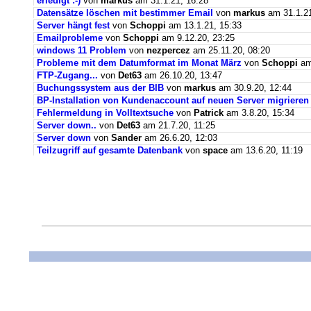
erledigt :-)
von
markus
am 31.1.21, 16:28
Datensätze löschen mit bestimmer Email
von
markus
am 31.1.21
Server hängt fest
von
Schoppi
am 13.1.21, 15:33
Emailprobleme
von
Schoppi
am 9.12.20, 23:25
windows 11 Problem
von
nezpercez
am 25.11.20, 08:20
Probleme mit dem Datumformat im Monat März
von
Schoppi
am 
FTP-Zugang...
von
Det63
am 26.10.20, 13:47
Buchungssystem aus der BIB
von
markus
am 30.9.20, 12:44
BP-Installation von Kundenaccount auf neuen Server migrieren
Fehlermeldung in Volltextsuche
von
Patrick
am 3.8.20, 15:34
Server down..
von
Det63
am 21.7.20, 11:25
Server down
von
Sander
am 26.6.20, 12:03
Teilzugriff auf gesamte Datenbank
von
space
am 13.6.20, 11:19