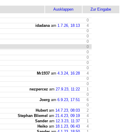
Ausklappen
Zur Eingabe
0
idadana
am
1.7.26, 18:13
4
0
0
0
0
0
0
0
0
Mr1937
am
4.3.24, 16:28
4
0
0
nezpercez
am
27.9.23, 11:22
1
0
Joerg
am
6.9.23, 17:51
6
0
Hubert
am
14.7.23, 08:03
2
Stephan Bliemel
am
21.4.23, 09:19
4
Sander
am
12.3.23, 11:37
1
Heiko
am
18.1.23, 06:43
4
Sander
am
4.1.23, 18:50
1