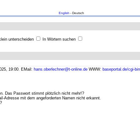
English
- Deutsch
lein unterscheiden
In Wörtern suchen
025, 19:00.
EMail:
hans.oberlechner@t-online.de
WWW:
baseportal.de/cgi-bi
n. Das Passwort stimmt plötzlich nicht mehr!?
il-Adresse mit dem angeforderten Namen nicht erkannt.
?