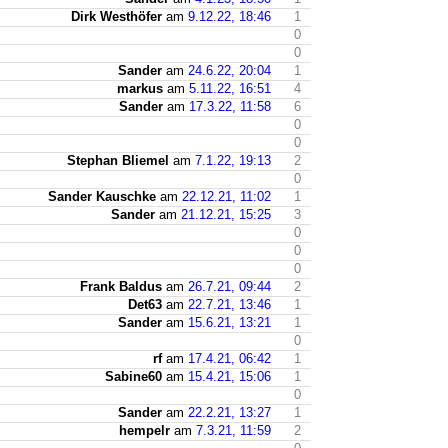
Dirk Westhöfer
am
9.12.22, 18:46
1
0
0
Sander
am
24.6.22, 20:04
1
markus
am
5.11.22, 16:51
4
Sander
am
17.3.22, 11:58
6
0
0
Stephan Bliemel
am
7.1.22, 19:13
2
0
Sander Kauschke
am
22.12.21, 11:02
1
Sander
am
21.12.21, 15:25
3
0
0
0
Frank Baldus
am
26.7.21, 09:44
2
Det63
am
22.7.21, 13:46
1
Sander
am
15.6.21, 13:21
1
0
rf
am
17.4.21, 06:42
1
Sabine60
am
15.4.21, 15:06
1
0
Sander
am
22.2.21, 13:27
1
hempelr
am
7.3.21, 11:59
2