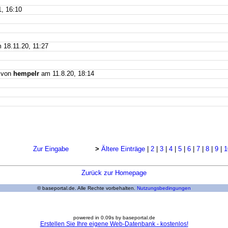
, 16:10
18.11.20, 11:27
von
hempelr
am 11.8.20, 18:14
Zur Eingabe
>
Ältere Einträge
|
2
|
3
|
4
|
5
|
6
|
7
|
8
|
9
|
1
Zurück zur Homepage
© baseportal.de. Alle Rechte vorbehalten.
Nutzungsbedingungen
powered in 0.09s by baseportal.de
Erstellen Sie Ihre eigene Web-Datenbank - kostenlos!