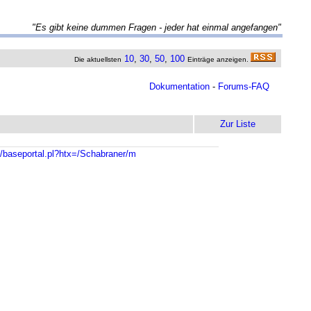
"Es gibt keine dummen Fragen - jeder hat einmal angefangen"
10
,
30
,
50
,
100
Die aktuellsten
Einträge anzeigen.
Dokumentation
-
Forums-FAQ
Zur Liste
n/baseportal.pl?htx=/Schabraner/m