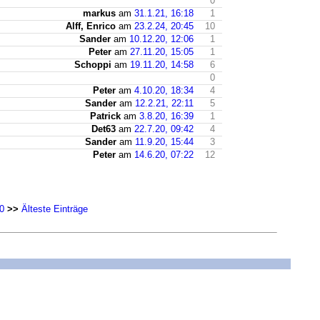
0
markus
am
31.1.21, 16:18
1
Alff, Enrico
am
23.2.24, 20:45
10
Sander
am
10.12.20, 12:06
1
Peter
am
27.11.20, 15:05
1
Schoppi
am
19.11.20, 14:58
6
0
Peter
am
4.10.20, 18:34
4
Sander
am
12.2.21, 22:11
5
Patrick
am
3.8.20, 16:39
1
Det63
am
22.7.20, 09:42
4
Sander
am
11.9.20, 15:44
3
Peter
am
14.6.20, 07:22
12
0
>>
Älteste Einträge