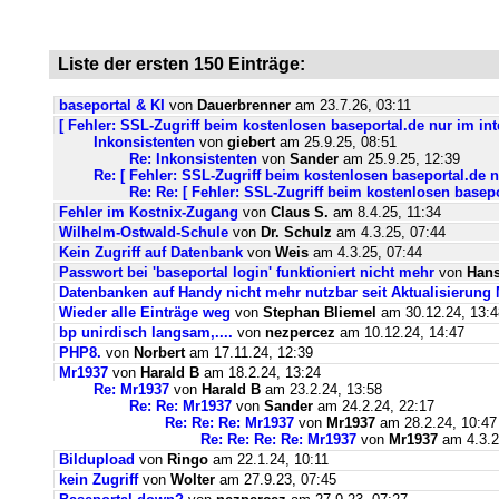
Liste der ersten 150 Einträge:
baseportal & KI
von
Dauerbrenner
am 23.7.26, 03:11
[ Fehler: SSL-Zugriff beim kostenlosen baseportal.de nur im int
Inkonsistenten
von
giebert
am 25.9.25, 08:51
Re: Inkonsistenten
von
Sander
am 25.9.25, 12:39
Re: [ Fehler: SSL-Zugriff beim kostenlosen baseportal.de n
Re: Re: [ Fehler: SSL-Zugriff beim kostenlosen basepo
Fehler im Kostnix-Zugang
von
Claus S.
am 8.4.25, 11:34
Wilhelm-Ostwald-Schule
von
Dr. Schulz
am 4.3.25, 07:44
Kein Zugriff auf Datenbank
von
Weis
am 4.3.25, 07:44
Passwort bei 'baseportal login' funktioniert nicht mehr
von
Hans
Datenbanken auf Handy nicht mehr nutzbar seit Aktualisierung
Wieder alle Einträge weg
von
Stephan Bliemel
am 30.12.24, 13:4
bp unirdisch langsam,....
von
nezpercez
am 10.12.24, 14:47
PHP8.
von
Norbert
am 17.11.24, 12:39
Mr1937
von
Harald B
am 18.2.24, 13:24
Re: Mr1937
von
Harald B
am 23.2.24, 13:58
Re: Re: Mr1937
von
Sander
am 24.2.24, 22:17
Re: Re: Re: Mr1937
von
Mr1937
am 28.2.24, 10:47
Re: Re: Re: Re: Mr1937
von
Mr1937
am 4.3.2
Bildupload
von
Ringo
am 22.1.24, 10:11
kein Zugriff
von
Wolter
am 27.9.23, 07:45