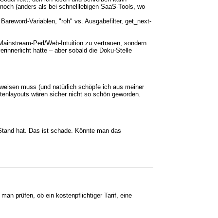
e noch (anders als bei schnelllebigen SaaS-Tools, wo
Bareword-Variablen, "roh" vs. Ausgabefilter, get_next-
Mainstream-Perl/Web-Intuition zu vertrauen, sondern
innerlicht hatte – aber sobald die Doku-Stelle
weisen muss (und natürlich schöpfe ich aus meiner
itenlayouts wären sicher nicht so schön geworden.
n Stand hat. Das ist schade. Könnte man das
an prüfen, ob ein kostenpflichtiger Tarif, eine