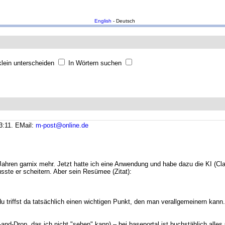
English
- Deutsch
lein unterscheiden
In Wörtern suchen
3:11.
EMail:
m-post@online.de
0 Jahren garnix mehr. Jetzt hatte ich eine Anwendung und habe dazu die KI (Cl
sste er scheitern. Aber sein Resümee (Zitat):
u triffst da tatsächlich einen wichtigen Punkt, den man verallgemeinern kann
ag-and-Drop, das ich nicht "sehen" kann) – bei baseportal ist buchstäblich all