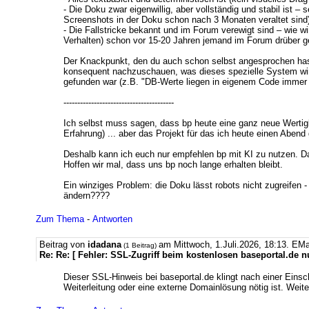
- Die Doku zwar eigenwillig, aber vollständig und stabil ist 
Screenshots in der Doku schon nach 3 Monaten veraltet sind
- Die Fallstricke bekannt und im Forum verewigt sind – wie w
Verhalten) schon vor 15-20 Jahren jemand im Forum drüber ge
Der Knackpunkt, den du auch schon selbst angesprochen hast,
konsequent nachzuschauen, was dieses spezielle System wirkl
gefunden war (z.B. "DB-Werte liegen in eigenem Code immer r
----------------------------------------
Ich selbst muss sagen, dass bp heute eine ganz neue Wertig
Erfahrung) ... aber das Projekt für das ich heute einen Abe
Deshalb kann ich euch nur empfehlen bp mit KI zu nutzen. D
Hoffen wir mal, dass uns bp noch lange erhalten bleibt.
Ein winziges Problem: die Doku lässt robots nicht zugreifen 
ändern????
Zum Thema
-
Antworten
Beitrag von
idadana
am Mittwoch, 1.Juli.2026, 18:13.
EMa
(1 Beitrag)
Re: Re: [ Fehler: SSL-Zugriff beim kostenlosen baseportal.de nu
Dieser SSL-Hinweis bei baseportal.de klingt nach einer Einsc
Weiterleitung oder eine externe Domainlösung nötig ist. Weite