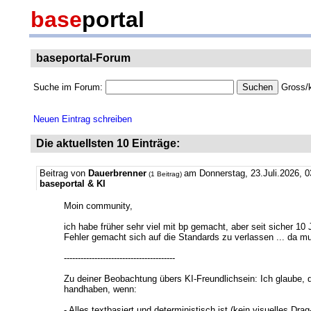
base
portal
baseportal-Forum
Suche im Forum:
Gross/k
Neuen Eintrag schreiben
Die aktuellsten 10 Einträge:
Beitrag von
Dauerbrenner
am Donnerstag, 23.Juli.2026, 0
(1 Beitrag)
baseportal & KI
Moin community,
ich habe früher sehr viel mit bp gemacht, aber seit sicher 1
Fehler gemacht sich auf die Standards zu verlassen ... da mu
----------------------------------------
Zu deiner Beobachtung übers KI-Freundlichsein: Ich glaube, d
handhaben, wenn:
- Alles textbasiert und deterministisch ist (kein visuelles Dr