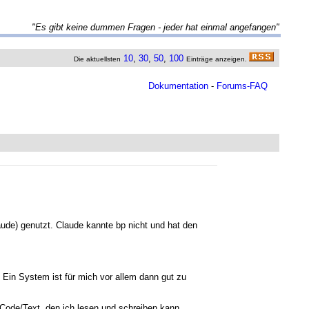
"Es gibt keine dummen Fragen - jeder hat einmal angefangen"
10
,
30
,
50
,
100
Die aktuellsten
Einträge anzeigen.
Dokumentation
-
Forums-FAQ
aude) genutzt. Claude kannte bp nicht und hat den
. Ein System ist für mich vor allem dann gut zu
es Code/Text, den ich lesen und schreiben kann