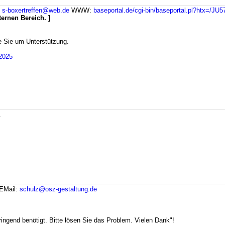
:
s-boxertreffen@web.de
WWW:
baseportal.de/cgi-bin/baseportal.pl?htx=/JU5
ternen Bereich. ]
te Sie um Unterstützung.
J2025
.
EMail:
schulz@osz-gestaltung.de
ingend benötigt. Bitte lösen Sie das Problem. Vielen Dank"!