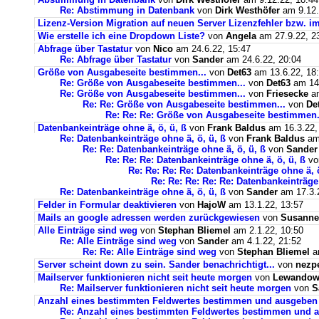
Re: Abstimmung in Datenbank
von
Dirk Westhöfer
am 9.12.
Lizenz-Version Migration auf neuen Server Lizenzfehler bzw. im
Wie erstelle ich eine Dropdown Liste?
von
Angela
am 27.9.22, 2
Abfrage über Tastatur
von
Nico
am 24.6.22, 15:47
Re: Abfrage über Tastatur
von
Sander
am 24.6.22, 20:04
Größe von Ausgabeseite bestimmen...
von
Det63
am 13.6.22, 18
Re: Größe von Ausgabeseite bestimmen...
von
Det63
am 14.
Re: Größe von Ausgabeseite bestimmen...
von
Friesecke
am
Re: Re: Größe von Ausgabeseite bestimmen...
von
De
Re: Re: Re: Größe von Ausgabeseite bestimmen.
Datenbankeinträge ohne ä, ö, ü, ß
von
Frank Baldus
am 16.3.22,
Re: Datenbankeinträge ohne ä, ö, ü, ß
von
Frank Baldus
am 
Re: Re: Datenbankeinträge ohne ä, ö, ü, ß
von
Sander
Re: Re: Re: Datenbankeinträge ohne ä, ö, ü, ß
v
Re: Re: Re: Re: Datenbankeinträge ohne ä, ö
Re: Re: Re: Re: Re: Datenbankeinträge 
Re: Datenbankeinträge ohne ä, ö, ü, ß
von
Sander
am 17.3.2
Felder in Formular deaktivieren
von
HajoW
am 13.1.22, 13:57
Mails an google adressen werden zurückgewiesen
von
Susanne
Alle Einträge sind weg
von
Stephan Bliemel
am 2.1.22, 10:50
Re: Alle Einträge sind weg
von
Sander
am 4.1.22, 21:52
Re: Re: Alle Einträge sind weg
von
Stephan Bliemel
am
Server scheint down zu sein. Sander benachrichtigt...
von
nezp
Mailserver funktionieren nicht seit heute morgen
von
Lewandows
Re: Mailserver funktionieren nicht seit heute morgen
von
S
Anzahl eines bestimmten Feldwertes bestimmen und ausgeben
Re: Anzahl eines bestimmten Feldwertes bestimmen und 