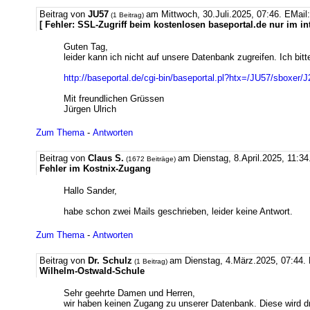
Beitrag von
JU57
am Mittwoch, 30.Juli.2025, 07:46.
EMail
(1 Beitrag)
[ Fehler: SSL-Zugriff beim kostenlosen baseportal.de nur im in
Guten Tag,
leider kann ich nicht auf unsere Datenbank zugreifen. Ich bit
http://baseportal.de/cgi-bin/baseportal.pl?htx=/JU57/sboxer/
Mit freundlichen Grüssen
Jürgen Ulrich
Zum Thema
-
Antworten
Beitrag von
Claus S.
am Dienstag, 8.April.2025, 11:34
(1672 Beiträge)
Fehler im Kostnix-Zugang
Hallo Sander,
habe schon zwei Mails geschrieben, leider keine Antwort.
Zum Thema
-
Antworten
Beitrag von
Dr. Schulz
am Dienstag, 4.März.2025, 07:44.
(1 Beitrag)
Wilhelm-Ostwald-Schule
Sehr geehrte Damen und Herren,
wir haben keinen Zugang zu unserer Datenbank. Diese wird dr