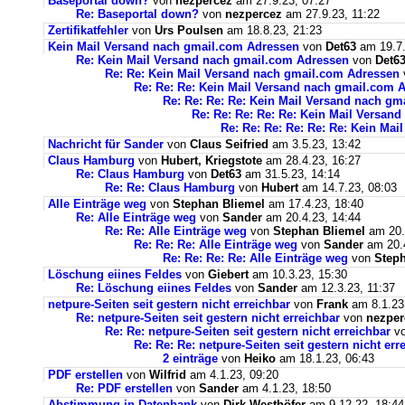
Baseportal down?
von
nezpercez
am 27.9.23, 07:27
Re: Baseportal down?
von
nezpercez
am 27.9.23, 11:22
Zertifikatfehler
von
Urs Poulsen
am 18.8.23, 21:23
Kein Mail Versand nach gmail.com Adressen
von
Det63
am 19.7.
Re: Kein Mail Versand nach gmail.com Adressen
von
Det6
Re: Re: Kein Mail Versand nach gmail.com Adressen
Re: Re: Re: Kein Mail Versand nach gmail.com 
Re: Re: Re: Re: Kein Mail Versand nach g
Re: Re: Re: Re: Re: Kein Mail Versan
Re: Re: Re: Re: Re: Re: Kein Ma
Nachricht für Sander
von
Claus Seifried
am 3.5.23, 13:42
Claus Hamburg
von
Hubert, Kriegstote
am 28.4.23, 16:27
Re: Claus Hamburg
von
Det63
am 31.5.23, 14:14
Re: Re: Claus Hamburg
von
Hubert
am 14.7.23, 08:03
Alle Einträge weg
von
Stephan Bliemel
am 17.4.23, 18:40
Re: Alle Einträge weg
von
Sander
am 20.4.23, 14:44
Re: Re: Alle Einträge weg
von
Stephan Bliemel
am 20.
Re: Re: Re: Alle Einträge weg
von
Sander
am 20.4
Re: Re: Re: Re: Alle Einträge weg
von
Steph
Löschung eiines Feldes
von
Giebert
am 10.3.23, 15:30
Re: Löschung eiines Feldes
von
Sander
am 12.3.23, 11:37
netpure-Seiten seit gestern nicht erreichbar
von
Frank
am 8.1.23
Re: netpure-Seiten seit gestern nicht erreichbar
von
nezper
Re: Re: netpure-Seiten seit gestern nicht erreichbar
v
Re: Re: Re: netpure-Seiten seit gestern nicht err
2 einträge
von
Heiko
am 18.1.23, 06:43
PDF erstellen
von
Wilfrid
am 4.1.23, 09:20
Re: PDF erstellen
von
Sander
am 4.1.23, 18:50
Abstimmung in Datenbank
von
Dirk Westhöfer
am 9.12.22, 18:44