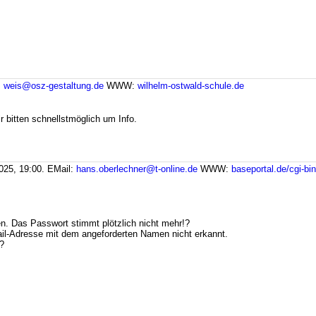
:
weis@osz-gestaltung.de
WWW:
wilhelm-ostwald-schule.de
r bitten schnellstmöglich um Info.
025, 19:00.
EMail:
hans.oberlechner@t-online.de
WWW:
baseportal.de/cgi-bi
n. Das Passwort stimmt plötzlich nicht mehr!?
il-Adresse mit dem angeforderten Namen nicht erkannt.
?