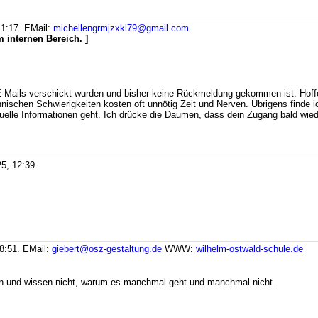
11:17.
EMail:
michellengrmjzxkl79@gmail.com
 internen Bereich. ]
re E-Mails verschickt wurden und bisher keine Rückmeldung gekommen ist. Hof
nischen Schwierigkeiten kosten oft unnötig Zeit und Nerven. Übrigens finde 
elle Informationen geht. Ich drücke die Daumen, dass dein Zugang bald wiede
5, 12:39.
8:51.
EMail:
giebert@osz-gestaltung.de
WWW:
wilhelm-ostwald-schule.de
hen und wissen nicht, warum es manchmal geht und manchmal nicht.