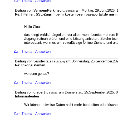
Zum Thema
-
Antworten
Beitrag von
VernonnPerkinsd
am Montag, 29.Juni.2026, 
(1 Beitrag)
Re: [ Fehler: SSL-Zugriff beim kostenlosen baseportal.de nur im
Hallo Claus,
das klingt wirklich ärgerlich, vor allem wenn bereits mehre
Zugang zeitnah prüfen und eine Lösung anbieten. Solche tech
interessant, wenn es um zuverlässige Online-Dienste und aktu
Zum Thema
-
Antworten
Beitrag von
Sander
am Donnerstag, 25.September.202
(8134 Beiträge)
Re: Inkonsistenten
wo denn genau?
Zum Thema
-
Antworten
Beitrag von
giebert
am Donnerstag, 25.September.2025, 0
(1 Beitrag)
Inkonsistenten
Wir können teiweise Daten nicht mehr bearbeiten oder lösc
Zum Thema
-
Antworten