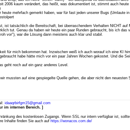
– seit 2006 kaum verändert, das heißt, was dokumentiert ist, stimmt auch heut
)
ir heute mehrfach gemerkt haben, war für fast jeden unserer Bugs (Umlaute in 
stolpert
 ist tatsächlich die Bereitschaft, bei überraschendem Verhalten NICHT auf 
ich tut. Genau da haben wir heute ein paar Runden gebraucht, bis ich das ver
oh vor"), war die Lösung dann meistens auch klar und stabil.
keit für mich bekommen hat. Inzwischen weiß ich auch worauf ich eine KI hin
nd gebraucht habe hätte mich vor ein paar Jahren Wochen gekostet. Und die Se
as geht noch auf ein ganz anderes Level.
- wir mussten auf eine gespiegelte Quelle gehen, die aber nicht den neueste
il:
idaaqrbirfgm15@gmail.com
r im internen Bereich. ]
hränkung des kostenlosen Zugangs. Wenn SSL nur intern verfügbar ist, sollte m
re Inhalte finden Sie auch auf
https://wonacos.com.de/