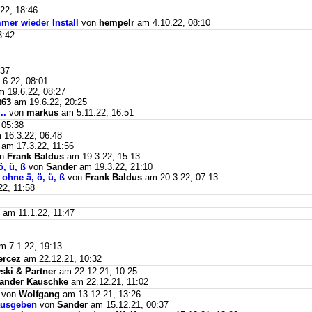
22, 18:46
mer wieder Install
von
hempelr
am 4.10.22, 08:10
3:42
:37
6.22, 08:01
 19.6.22, 08:27
t63
am 19.6.22, 20:25
..
von
markus
am 5.11.22, 16:51
 05:38
16.3.22, 06:48
am 17.3.22, 11:56
on
Frank Baldus
am 19.3.22, 15:13
, ü, ß
von
Sander
am 19.3.22, 21:10
ohne ä, ö, ü, ß
von
Frank Baldus
am 20.3.22, 07:13
2, 11:58
am 11.1.22, 11:47
 7.1.22, 19:13
ercez
am 22.12.21, 10:32
ki & Partner
am 22.12.21, 10:25
ander Kauschke
am 22.12.21, 11:02
von
Wolfgang
am 13.12.21, 13:26
ausgeben
von
Sander
am 15.12.21, 00:37