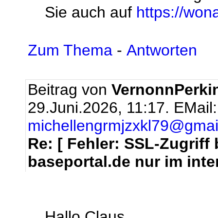
Sie auch auf
https://won
Zum Thema
-
Antworten
Beitrag von
VernonnPerki
29.Juni.2026, 11:17.
EMail:
michellengrmjzxkl79@gmai
Re: [ Fehler: SSL-Zugrif
baseportal.de nur im inte
Hallo Claus,