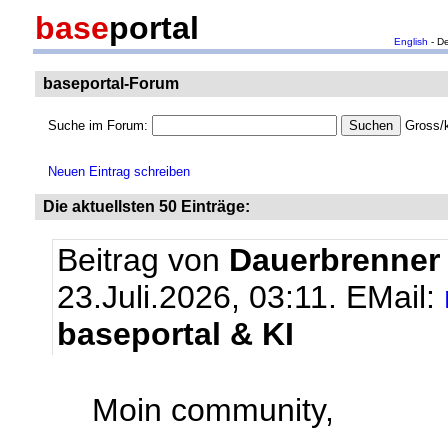
base
portal
English
- D
baseportal-Forum
Suche im Forum:
Gross/k
Neuen Eintrag schreiben
Die aktuellsten 50 Einträge:
Beitrag von
Dauerbrenner
23.Juli.2026, 03:11.
EMail:
baseportal & KI
Moin community,