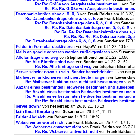
Re: Re: Größe von Ausgabeseite bestimmen...
von
De
Re: Re: Re: Größe von Ausgabeseite bestimmen.
Datenbankeinträge ohne ä, ö, ü, ß
von
Frank Baldus
am 16.3.22,
Re: Datenbankeinträge ohne ä, ö, ü, ß
von
Frank Baldus
am 
Re: Re: Datenbankeinträge ohne ä, ö, ü, ß
von
Sander
Re: Re: Re: Datenbankeinträge ohne ä, ö, ü, ß
v
Re: Re: Re: Re: Datenbankeinträge ohne ä, ö
Re: Re: Re: Re: Re: Datenbankeinträge 
Re: Datenbankeinträge ohne ä, ö, ü, ß
von
Sander
am 17.3.2
Felder in Formular deaktivieren
von
HajoW
am 13.1.22, 13:57
Mails an google adressen werden zurückgewiesen
von
Susanne
Alle Einträge sind weg
von
Stephan Bliemel
am 2.1.22, 10:50
Re: Alle Einträge sind weg
von
Sander
am 4.1.22, 21:52
Re: Re: Alle Einträge sind weg
von
Stephan Bliemel
am
Server scheint down zu sein. Sander benachrichtigt...
von
nezp
Mailserver funktionieren nicht seit heute morgen
von
Lewandows
Re: Mailserver funktionieren nicht seit heute morgen
von
S
Anzahl eines bestimmten Feldwertes bestimmen und ausgeben
Re: Anzahl eines bestimmten Feldwertes bestimmen und 
Re: Anzahl eines bestimmten Feldwertes bestimmen und a
Re: Re: Anzahl eines bestimmten Feldwertes bestim
server down?
von
nezpercez
am 26.10.21, 13:18
kein Email Empfang
von
Susanne
am 26.9.21, 11:11
Felder Abgleich
von
Robert
am 14.8.21, 18:39
Webserver antwortet nicht
von
Frank Baldus
am 26.7.21, 07:17
Re: Webserver antwortet nicht
von
Frank Baldus
am 26.7.21
Re: Re: Webserver antwortet nicht
von
Frank Baldus
a