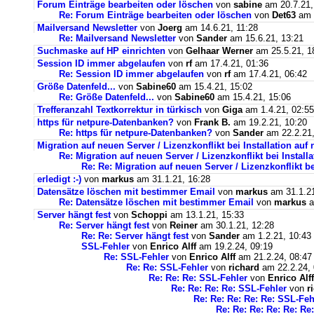
Forum Einträge bearbeiten oder löschen
von
sabine
am 20.7.21,
Re: Forum Einträge bearbeiten oder löschen
von
Det63
am 2
Mailversand Newsletter
von
Joerg
am 14.6.21, 11:28
Re: Mailversand Newsletter
von
Sander
am 15.6.21, 13:21
Suchmaske auf HP einrichten
von
Gelhaar Werner
am 25.5.21, 1
Session ID immer abgelaufen
von
rf
am 17.4.21, 01:36
Re: Session ID immer abgelaufen
von
rf
am 17.4.21, 06:42
Größe Datenfeld...
von
Sabine60
am 15.4.21, 15:02
Re: Größe Datenfeld...
von
Sabine60
am 15.4.21, 15:06
Trefferanzahl Textkorrektur in türkisch
von
Giga
am 1.4.21, 02:55
https für netpure-Datenbanken?
von
Frank B.
am 19.2.21, 10:20
Re: https für netpure-Datenbanken?
von
Sander
am 22.2.21,
Migration auf neuen Server / Lizenzkonflikt bei Installation au
Re: Migration auf neuen Server / Lizenzkonflikt bei Instal
Re: Re: Migration auf neuen Server / Lizenzkonflikt b
erledigt :-)
von
markus
am 31.1.21, 16:28
Datensätze löschen mit bestimmer Email
von
markus
am 31.1.21
Re: Datensätze löschen mit bestimmer Email
von
markus
a
Server hängt fest
von
Schoppi
am 13.1.21, 15:33
Re: Server hängt fest
von
Reiner
am 30.1.21, 12:28
Re: Re: Server hängt fest
von
Sander
am 1.2.21, 10:43
SSL-Fehler
von
Enrico Alff
am 19.2.24, 09:19
Re: SSL-Fehler
von
Enrico Alff
am 21.2.24, 08:47
Re: Re: SSL-Fehler
von
richard
am 22.2.24, 
Re: Re: Re: SSL-Fehler
von
Enrico Alff
Re: Re: Re: Re: SSL-Fehler
von
r
Re: Re: Re: Re: Re: SSL-Feh
Re: Re: Re: Re: Re: Re