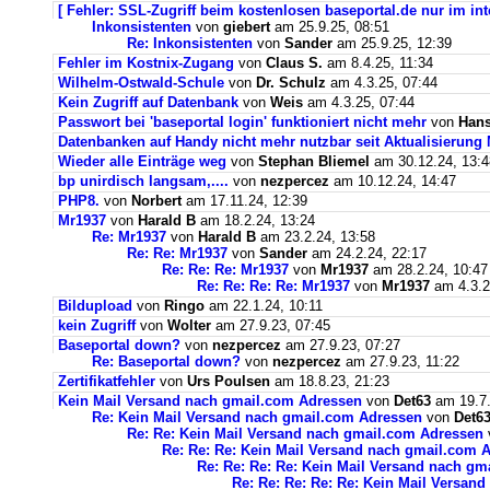
[ Fehler: SSL-Zugriff beim kostenlosen baseportal.de nur im int
Inkonsistenten
von
giebert
am 25.9.25, 08:51
Re: Inkonsistenten
von
Sander
am 25.9.25, 12:39
Fehler im Kostnix-Zugang
von
Claus S.
am 8.4.25, 11:34
Wilhelm-Ostwald-Schule
von
Dr. Schulz
am 4.3.25, 07:44
Kein Zugriff auf Datenbank
von
Weis
am 4.3.25, 07:44
Passwort bei 'baseportal login' funktioniert nicht mehr
von
Hans
Datenbanken auf Handy nicht mehr nutzbar seit Aktualisierung
Wieder alle Einträge weg
von
Stephan Bliemel
am 30.12.24, 13:4
bp unirdisch langsam,....
von
nezpercez
am 10.12.24, 14:47
PHP8.
von
Norbert
am 17.11.24, 12:39
Mr1937
von
Harald B
am 18.2.24, 13:24
Re: Mr1937
von
Harald B
am 23.2.24, 13:58
Re: Re: Mr1937
von
Sander
am 24.2.24, 22:17
Re: Re: Re: Mr1937
von
Mr1937
am 28.2.24, 10:47
Re: Re: Re: Re: Mr1937
von
Mr1937
am 4.3.2
Bildupload
von
Ringo
am 22.1.24, 10:11
kein Zugriff
von
Wolter
am 27.9.23, 07:45
Baseportal down?
von
nezpercez
am 27.9.23, 07:27
Re: Baseportal down?
von
nezpercez
am 27.9.23, 11:22
Zertifikatfehler
von
Urs Poulsen
am 18.8.23, 21:23
Kein Mail Versand nach gmail.com Adressen
von
Det63
am 19.7.
Re: Kein Mail Versand nach gmail.com Adressen
von
Det6
Re: Re: Kein Mail Versand nach gmail.com Adressen
Re: Re: Re: Kein Mail Versand nach gmail.com 
Re: Re: Re: Re: Kein Mail Versand nach g
Re: Re: Re: Re: Re: Kein Mail Versan