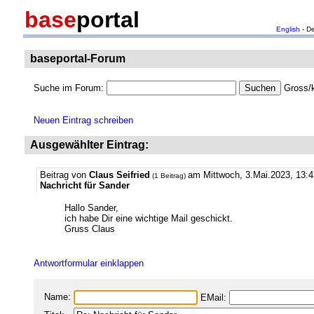
base
portal
English
- D
baseportal-Forum
Suche im Forum:
Gross/k
Neuen Eintrag schreiben
Ausgewählter Eintrag:
Beitrag von
Claus Seifried
am Mittwoch, 3.Mai.2023, 13:4
(1 Beitrag)
Nachricht für Sander
Hallo Sander,
ich habe Dir eine wichtige Mail geschickt.
Gruss Claus
Antwortformular einklappen
Name:
EMail: