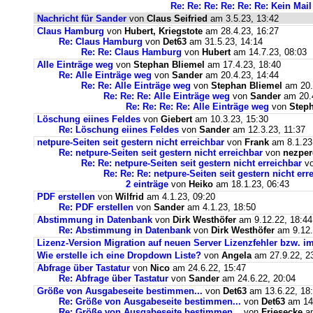
Re: Re: Re: Re: Re: Re: Kein Ma
Nachricht für Sander
von
Claus Seifried
am 3.5.23, 13:42
Claus Hamburg
von
Hubert, Kriegstote
am 28.4.23, 16:27
Re: Claus Hamburg
von
Det63
am 31.5.23, 14:14
Re: Re: Claus Hamburg
von
Hubert
am 14.7.23, 08:03
Alle Einträge weg
von
Stephan Bliemel
am 17.4.23, 18:40
Re: Alle Einträge weg
von
Sander
am 20.4.23, 14:44
Re: Re: Alle Einträge weg
von
Stephan Bliemel
am 20.
Re: Re: Re: Alle Einträge weg
von
Sander
am 20.4
Re: Re: Re: Re: Alle Einträge weg
von
Steph
Löschung eiines Feldes
von
Giebert
am 10.3.23, 15:30
Re: Löschung eiines Feldes
von
Sander
am 12.3.23, 11:37
netpure-Seiten seit gestern nicht erreichbar
von
Frank
am 8.1.23
Re: netpure-Seiten seit gestern nicht erreichbar
von
nezper
Re: Re: netpure-Seiten seit gestern nicht erreichbar
v
Re: Re: Re: netpure-Seiten seit gestern nicht err
2 einträge
von
Heiko
am 18.1.23, 06:43
PDF erstellen
von
Wilfrid
am 4.1.23, 09:20
Re: PDF erstellen
von
Sander
am 4.1.23, 18:50
Abstimmung in Datenbank
von
Dirk Westhöfer
am 9.12.22, 18:44
Re: Abstimmung in Datenbank
von
Dirk Westhöfer
am 9.12.
Lizenz-Version Migration auf neuen Server Lizenzfehler bzw. im
Wie erstelle ich eine Dropdown Liste?
von
Angela
am 27.9.22, 2
Abfrage über Tastatur
von
Nico
am 24.6.22, 15:47
Re: Abfrage über Tastatur
von
Sander
am 24.6.22, 20:04
Größe von Ausgabeseite bestimmen...
von
Det63
am 13.6.22, 18
Re: Größe von Ausgabeseite bestimmen...
von
Det63
am 14.
Re: Größe von Ausgabeseite bestimmen...
von
Friesecke
am