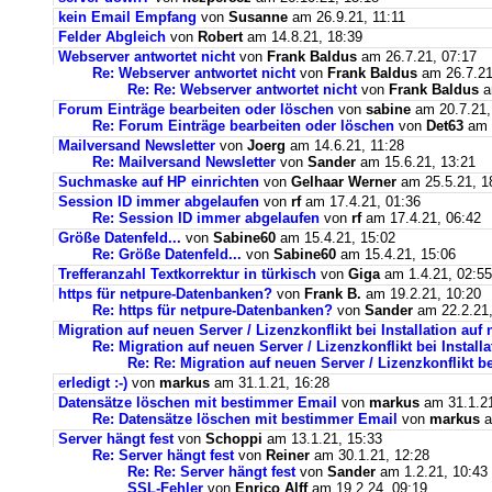
kein Email Empfang
von
Susanne
am 26.9.21, 11:11
Felder Abgleich
von
Robert
am 14.8.21, 18:39
Webserver antwortet nicht
von
Frank Baldus
am 26.7.21, 07:17
Re: Webserver antwortet nicht
von
Frank Baldus
am 26.7.21
Re: Re: Webserver antwortet nicht
von
Frank Baldus
a
Forum Einträge bearbeiten oder löschen
von
sabine
am 20.7.21,
Re: Forum Einträge bearbeiten oder löschen
von
Det63
am 2
Mailversand Newsletter
von
Joerg
am 14.6.21, 11:28
Re: Mailversand Newsletter
von
Sander
am 15.6.21, 13:21
Suchmaske auf HP einrichten
von
Gelhaar Werner
am 25.5.21, 1
Session ID immer abgelaufen
von
rf
am 17.4.21, 01:36
Re: Session ID immer abgelaufen
von
rf
am 17.4.21, 06:42
Größe Datenfeld...
von
Sabine60
am 15.4.21, 15:02
Re: Größe Datenfeld...
von
Sabine60
am 15.4.21, 15:06
Trefferanzahl Textkorrektur in türkisch
von
Giga
am 1.4.21, 02:55
https für netpure-Datenbanken?
von
Frank B.
am 19.2.21, 10:20
Re: https für netpure-Datenbanken?
von
Sander
am 22.2.21,
Migration auf neuen Server / Lizenzkonflikt bei Installation au
Re: Migration auf neuen Server / Lizenzkonflikt bei Instal
Re: Re: Migration auf neuen Server / Lizenzkonflikt b
erledigt :-)
von
markus
am 31.1.21, 16:28
Datensätze löschen mit bestimmer Email
von
markus
am 31.1.21
Re: Datensätze löschen mit bestimmer Email
von
markus
a
Server hängt fest
von
Schoppi
am 13.1.21, 15:33
Re: Server hängt fest
von
Reiner
am 30.1.21, 12:28
Re: Re: Server hängt fest
von
Sander
am 1.2.21, 10:43
SSL-Fehler
von
Enrico Alff
am 19.2.24, 09:19