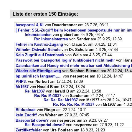
Liste der ersten 150 Einträge:
baseportal & KI
von
Dauerbrenner
am 23.7.26, 03:11
[ Fehler: SSL-Zugriff beim kostenlosen baseportal.de nur im int
Inkonsistenten
von
giebert
am 25.9.25, 08:51
Re: Inkonsistenten
von
Sander
am 25.9.25, 12:39
Fehler im Kostnix-Zugang
von
Claus S.
am 8.4.25, 11:34
Wilhelm-Ostwald-Schule
von
Dr. Schulz
am 4.3.25, 07:44
Kein Zugriff auf Datenbank
von
Weis
am 4.3.25, 07:44
Passwort bei 'baseportal login' funktioniert nicht mehr
von
Hans
Datenbanken auf Handy nicht mehr nutzbar seit Aktualisierung
Wieder alle Einträge weg
von
Stephan Bliemel
am 30.12.24, 13:4
bp unirdisch langsam,....
von
nezpercez
am 10.12.24, 14:47
PHP8.
von
Norbert
am 17.11.24, 12:39
Mr1937
von
Harald B
am 18.2.24, 13:24
Re: Mr1937
von
Harald B
am 23.2.24, 13:58
Re: Re: Mr1937
von
Sander
am 24.2.24, 22:17
Re: Re: Re: Mr1937
von
Mr1937
am 28.2.24, 10:47
Re: Re: Re: Re: Mr1937
von
Mr1937
am 4.3.2
Bildupload
von
Ringo
am 22.1.24, 10:11
kein Zugriff
von
Wolter
am 27.9.23, 07:45
Baseportal down?
von
nezpercez
am 27.9.23, 07:27
Re: Baseportal down?
von
nezpercez
am 27.9.23, 11:22
Zertifikatfehler
von
Urs Poulsen
am 18.8.23, 21:23