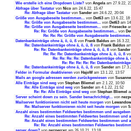
Wie erstelle ich eine Dropdown Liste?
von
Angela
am 27.9.22, 2
Abfrage über Tastatur
von
Nico
am 24.6.22, 15:47
Re: Abfrage über Tastatur
von
Sander
am 24.6.22, 20:04
Größe von Ausgabeseite bestimmen...
von
Det63
am 13.6.22, 18
Re: Größe von Ausgabeseite bestimmen...
von
Det63
am 14.
Re: Größe von Ausgabeseite bestimmen...
von
Friesecke
am
Re: Re: Größe von Ausgabeseite bestimmen...
von
De
Re: Re: Re: Größe von Ausgabeseite bestimmen.
Datenbankeinträge ohne ä, ö, ü, ß
von
Frank Baldus
am 16.3.22,
Re: Datenbankeinträge ohne ä, ö, ü, ß
von
Frank Baldus
am 
Re: Re: Datenbankeinträge ohne ä, ö, ü, ß
von
Sander
Re: Re: Re: Datenbankeinträge ohne ä, ö, ü, ß
v
Re: Re: Re: Re: Datenbankeinträge ohne ä, ö
Re: Re: Re: Re: Re: Datenbankeinträge 
Re: Datenbankeinträge ohne ä, ö, ü, ß
von
Sander
am 17.3.2
Felder in Formular deaktivieren
von
HajoW
am 13.1.22, 13:57
Mails an google adressen werden zurückgewiesen
von
Susanne
Alle Einträge sind weg
von
Stephan Bliemel
am 2.1.22, 10:50
Re: Alle Einträge sind weg
von
Sander
am 4.1.22, 21:52
Re: Re: Alle Einträge sind weg
von
Stephan Bliemel
am
Server scheint down zu sein. Sander benachrichtigt...
von
nezp
Mailserver funktionieren nicht seit heute morgen
von
Lewandows
Re: Mailserver funktionieren nicht seit heute morgen
von
S
Anzahl eines bestimmten Feldwertes bestimmen und ausgeben
Re: Anzahl eines bestimmten Feldwertes bestimmen und 
Re: Anzahl eines bestimmten Feldwertes bestimmen und a
Re: Re: Anzahl eines bestimmten Feldwertes bestim
server down?
von
nezpercez
am 26.10.21, 13:18