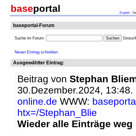
base
portal
English
- D
baseportal-Forum
Suche im Forum:
Gross/k
Neuen Eintrag schreiben
Ausgewählter Eintrag:
Beitrag von
Stephan Bliem
30.Dezember.2024, 13:48.
online.de
WWW:
baseportal
htx=/Stephan_Blie
Wieder alle Einträge weg