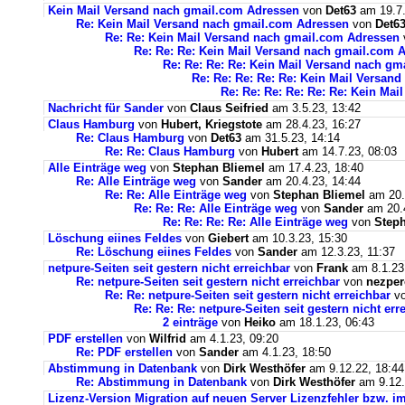
Kein Mail Versand nach gmail.com Adressen
von
Det63
am 19.7.
Re: Kein Mail Versand nach gmail.com Adressen
von
Det6
Re: Re: Kein Mail Versand nach gmail.com Adressen
Re: Re: Re: Kein Mail Versand nach gmail.com 
Re: Re: Re: Re: Kein Mail Versand nach g
Re: Re: Re: Re: Re: Kein Mail Versan
Re: Re: Re: Re: Re: Re: Kein Ma
Nachricht für Sander
von
Claus Seifried
am 3.5.23, 13:42
Claus Hamburg
von
Hubert, Kriegstote
am 28.4.23, 16:27
Re: Claus Hamburg
von
Det63
am 31.5.23, 14:14
Re: Re: Claus Hamburg
von
Hubert
am 14.7.23, 08:03
Alle Einträge weg
von
Stephan Bliemel
am 17.4.23, 18:40
Re: Alle Einträge weg
von
Sander
am 20.4.23, 14:44
Re: Re: Alle Einträge weg
von
Stephan Bliemel
am 20.
Re: Re: Re: Alle Einträge weg
von
Sander
am 20.4
Re: Re: Re: Re: Alle Einträge weg
von
Steph
Löschung eiines Feldes
von
Giebert
am 10.3.23, 15:30
Re: Löschung eiines Feldes
von
Sander
am 12.3.23, 11:37
netpure-Seiten seit gestern nicht erreichbar
von
Frank
am 8.1.23
Re: netpure-Seiten seit gestern nicht erreichbar
von
nezper
Re: Re: netpure-Seiten seit gestern nicht erreichbar
v
Re: Re: Re: netpure-Seiten seit gestern nicht err
2 einträge
von
Heiko
am 18.1.23, 06:43
PDF erstellen
von
Wilfrid
am 4.1.23, 09:20
Re: PDF erstellen
von
Sander
am 4.1.23, 18:50
Abstimmung in Datenbank
von
Dirk Westhöfer
am 9.12.22, 18:44
Re: Abstimmung in Datenbank
von
Dirk Westhöfer
am 9.12.
Lizenz-Version Migration auf neuen Server Lizenzfehler bzw. im