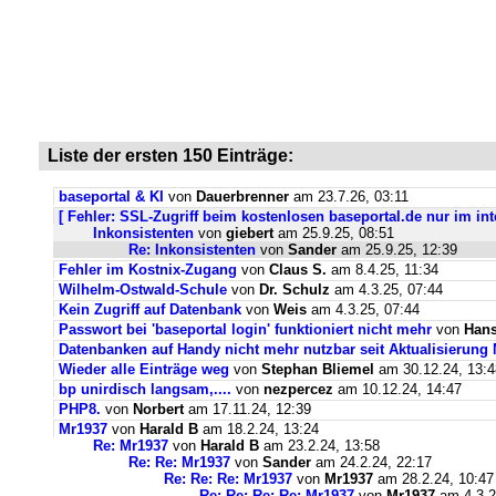
Liste der ersten 150 Einträge:
baseportal & KI
von
Dauerbrenner
am 23.7.26, 03:11
[ Fehler: SSL-Zugriff beim kostenlosen baseportal.de nur im int
Inkonsistenten
von
giebert
am 25.9.25, 08:51
Re: Inkonsistenten
von
Sander
am 25.9.25, 12:39
Fehler im Kostnix-Zugang
von
Claus S.
am 8.4.25, 11:34
Wilhelm-Ostwald-Schule
von
Dr. Schulz
am 4.3.25, 07:44
Kein Zugriff auf Datenbank
von
Weis
am 4.3.25, 07:44
Passwort bei 'baseportal login' funktioniert nicht mehr
von
Hans
Datenbanken auf Handy nicht mehr nutzbar seit Aktualisierung
Wieder alle Einträge weg
von
Stephan Bliemel
am 30.12.24, 13:4
bp unirdisch langsam,....
von
nezpercez
am 10.12.24, 14:47
PHP8.
von
Norbert
am 17.11.24, 12:39
Mr1937
von
Harald B
am 18.2.24, 13:24
Re: Mr1937
von
Harald B
am 23.2.24, 13:58
Re: Re: Mr1937
von
Sander
am 24.2.24, 22:17
Re: Re: Re: Mr1937
von
Mr1937
am 28.2.24, 10:47
Re: Re: Re: Re: Mr1937
von
Mr1937
am 4.3.2