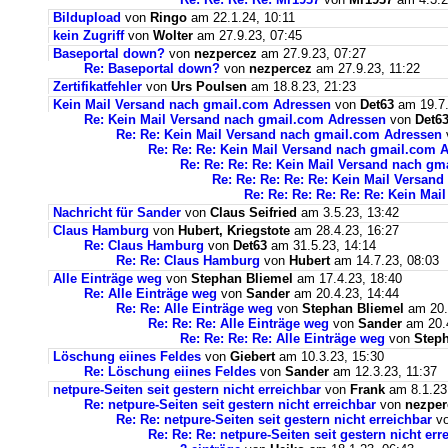
Bildupload
von
Ringo
am 22.1.24, 10:11
kein Zugriff
von
Wolter
am 27.9.23, 07:45
Baseportal down?
von
nezpercez
am 27.9.23, 07:27
Re: Baseportal down?
von
nezpercez
am 27.9.23, 11:22
Zertifikatfehler
von
Urs Poulsen
am 18.8.23, 21:23
Kein Mail Versand nach gmail.com Adressen
von
Det63
am 19.7.
Re: Kein Mail Versand nach gmail.com Adressen
von
Det6
Re: Re: Kein Mail Versand nach gmail.com Adressen
Re: Re: Re: Kein Mail Versand nach gmail.com 
Re: Re: Re: Re: Kein Mail Versand nach g
Re: Re: Re: Re: Re: Kein Mail Versan
Re: Re: Re: Re: Re: Re: Kein Ma
Nachricht für Sander
von
Claus Seifried
am 3.5.23, 13:42
Claus Hamburg
von
Hubert, Kriegstote
am 28.4.23, 16:27
Re: Claus Hamburg
von
Det63
am 31.5.23, 14:14
Re: Re: Claus Hamburg
von
Hubert
am 14.7.23, 08:03
Alle Einträge weg
von
Stephan Bliemel
am 17.4.23, 18:40
Re: Alle Einträge weg
von
Sander
am 20.4.23, 14:44
Re: Re: Alle Einträge weg
von
Stephan Bliemel
am 20.
Re: Re: Re: Alle Einträge weg
von
Sander
am 20.4
Re: Re: Re: Re: Alle Einträge weg
von
Steph
Löschung eiines Feldes
von
Giebert
am 10.3.23, 15:30
Re: Löschung eiines Feldes
von
Sander
am 12.3.23, 11:37
netpure-Seiten seit gestern nicht erreichbar
von
Frank
am 8.1.23
Re: netpure-Seiten seit gestern nicht erreichbar
von
nezper
Re: Re: netpure-Seiten seit gestern nicht erreichbar
v
Re: Re: Re: netpure-Seiten seit gestern nicht err