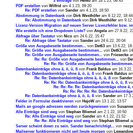
2 einträge
von
Heiko
am 18.1.23, 06:43
PDF erstellen
von
Wilfrid
am 4.1.23, 09:20
Re: PDF erstellen
von
Sander
am 4.1.23, 18:50
Abstimmung in Datenbank
von
Dirk Westhöfer
am 9.12.22, 18:44
Re: Abstimmung in Datenbank
von
Dirk Westhöfer
am 9.12.
Lizenz-Version Migration auf neuen Server Lizenzfehler bzw. im
Wie erstelle ich eine Dropdown Liste?
von
Angela
am 27.9.22, 2
Abfrage über Tastatur
von
Nico
am 24.6.22, 15:47
Re: Abfrage über Tastatur
von
Sander
am 24.6.22, 20:04
Größe von Ausgabeseite bestimmen...
von
Det63
am 13.6.22, 18
Re: Größe von Ausgabeseite bestimmen...
von
Det63
am 14.
Re: Größe von Ausgabeseite bestimmen...
von
Friesecke
am
Re: Re: Größe von Ausgabeseite bestimmen...
von
De
Re: Re: Re: Größe von Ausgabeseite bestimmen.
Datenbankeinträge ohne ä, ö, ü, ß
von
Frank Baldus
am 16.3.22,
Re: Datenbankeinträge ohne ä, ö, ü, ß
von
Frank Baldus
am 
Re: Re: Datenbankeinträge ohne ä, ö, ü, ß
von
Sander
Re: Re: Re: Datenbankeinträge ohne ä, ö, ü, ß
v
Re: Re: Re: Re: Datenbankeinträge ohne ä, ö
Re: Re: Re: Re: Re: Datenbankeinträge 
Re: Datenbankeinträge ohne ä, ö, ü, ß
von
Sander
am 17.3.2
Felder in Formular deaktivieren
von
HajoW
am 13.1.22, 13:57
Mails an google adressen werden zurückgewiesen
von
Susanne
Alle Einträge sind weg
von
Stephan Bliemel
am 2.1.22, 10:50
Re: Alle Einträge sind weg
von
Sander
am 4.1.22, 21:52
Re: Re: Alle Einträge sind weg
von
Stephan Bliemel
am
Server scheint down zu sein. Sander benachrichtigt...
von
nezp
Mailserver funktionieren nicht seit heute morgen
von
Lewandows