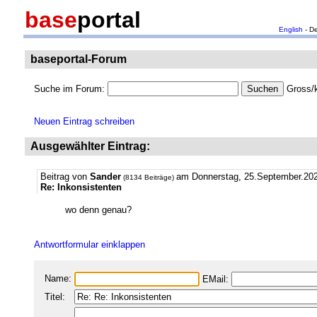
base
portal
English
- D
baseportal-Forum
Suche im Forum:
Gross/k
Neuen Eintrag schreiben
Ausgewählter Eintrag:
Beitrag von
Sander
am Donnerstag, 25.September.202
(8134 Beiträge)
Re: Inkonsistenten
wo denn genau?
Antwortformular einklappen
Name:
EMail:
Titel: