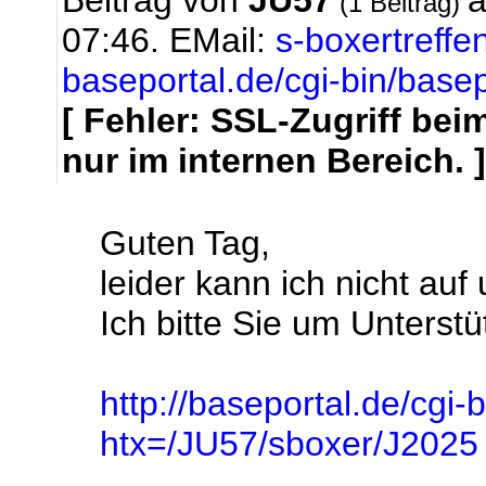
Beitrag von
JU57
a
(1 Beitrag)
07:46.
EMail:
s-boxertreff
baseportal.de/cgi-bin/base
[ Fehler: SSL-Zugriff be
nur im internen Bereich. ]
Guten Tag,
leider kann ich nicht au
Ich bitte Sie um Unterstü
http://baseportal.de/cgi-
htx=/JU57/sboxer/J2025