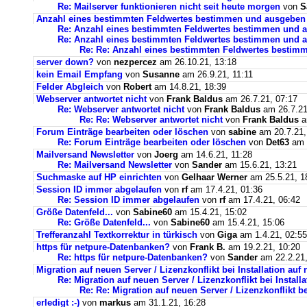
Re: Mailserver funktionieren nicht seit heute morgen
von
S
Anzahl eines bestimmten Feldwertes bestimmen und ausgeben
Re: Anzahl eines bestimmten Feldwertes bestimmen und 
Re: Anzahl eines bestimmten Feldwertes bestimmen und a
Re: Re: Anzahl eines bestimmten Feldwertes bestim
server down?
von
nezpercez
am 26.10.21, 13:18
kein Email Empfang
von
Susanne
am 26.9.21, 11:11
Felder Abgleich
von
Robert
am 14.8.21, 18:39
Webserver antwortet nicht
von
Frank Baldus
am 26.7.21, 07:17
Re: Webserver antwortet nicht
von
Frank Baldus
am 26.7.21
Re: Re: Webserver antwortet nicht
von
Frank Baldus
a
Forum Einträge bearbeiten oder löschen
von
sabine
am 20.7.21,
Re: Forum Einträge bearbeiten oder löschen
von
Det63
am 2
Mailversand Newsletter
von
Joerg
am 14.6.21, 11:28
Re: Mailversand Newsletter
von
Sander
am 15.6.21, 13:21
Suchmaske auf HP einrichten
von
Gelhaar Werner
am 25.5.21, 1
Session ID immer abgelaufen
von
rf
am 17.4.21, 01:36
Re: Session ID immer abgelaufen
von
rf
am 17.4.21, 06:42
Größe Datenfeld...
von
Sabine60
am 15.4.21, 15:02
Re: Größe Datenfeld...
von
Sabine60
am 15.4.21, 15:06
Trefferanzahl Textkorrektur in türkisch
von
Giga
am 1.4.21, 02:55
https für netpure-Datenbanken?
von
Frank B.
am 19.2.21, 10:20
Re: https für netpure-Datenbanken?
von
Sander
am 22.2.21,
Migration auf neuen Server / Lizenzkonflikt bei Installation au
Re: Migration auf neuen Server / Lizenzkonflikt bei Instal
Re: Re: Migration auf neuen Server / Lizenzkonflikt b
erledigt :-)
von
markus
am 31.1.21, 16:28