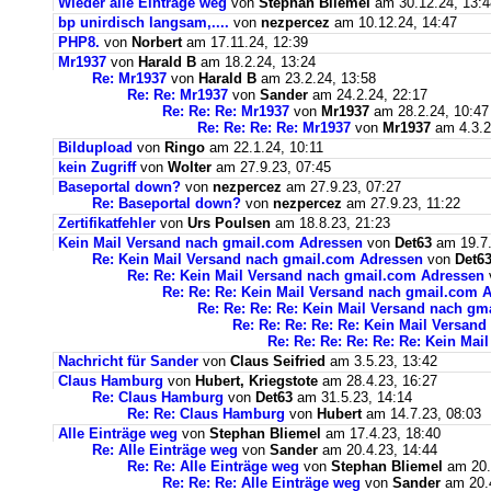
Wieder alle Einträge weg
von
Stephan Bliemel
am 30.12.24, 13:4
bp unirdisch langsam,....
von
nezpercez
am 10.12.24, 14:47
PHP8.
von
Norbert
am 17.11.24, 12:39
Mr1937
von
Harald B
am 18.2.24, 13:24
Re: Mr1937
von
Harald B
am 23.2.24, 13:58
Re: Re: Mr1937
von
Sander
am 24.2.24, 22:17
Re: Re: Re: Mr1937
von
Mr1937
am 28.2.24, 10:47
Re: Re: Re: Re: Mr1937
von
Mr1937
am 4.3.2
Bildupload
von
Ringo
am 22.1.24, 10:11
kein Zugriff
von
Wolter
am 27.9.23, 07:45
Baseportal down?
von
nezpercez
am 27.9.23, 07:27
Re: Baseportal down?
von
nezpercez
am 27.9.23, 11:22
Zertifikatfehler
von
Urs Poulsen
am 18.8.23, 21:23
Kein Mail Versand nach gmail.com Adressen
von
Det63
am 19.7.
Re: Kein Mail Versand nach gmail.com Adressen
von
Det6
Re: Re: Kein Mail Versand nach gmail.com Adressen
Re: Re: Re: Kein Mail Versand nach gmail.com 
Re: Re: Re: Re: Kein Mail Versand nach g
Re: Re: Re: Re: Re: Kein Mail Versan
Re: Re: Re: Re: Re: Re: Kein Ma
Nachricht für Sander
von
Claus Seifried
am 3.5.23, 13:42
Claus Hamburg
von
Hubert, Kriegstote
am 28.4.23, 16:27
Re: Claus Hamburg
von
Det63
am 31.5.23, 14:14
Re: Re: Claus Hamburg
von
Hubert
am 14.7.23, 08:03
Alle Einträge weg
von
Stephan Bliemel
am 17.4.23, 18:40
Re: Alle Einträge weg
von
Sander
am 20.4.23, 14:44
Re: Re: Alle Einträge weg
von
Stephan Bliemel
am 20.
Re: Re: Re: Alle Einträge weg
von
Sander
am 20.4