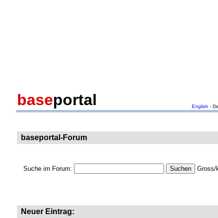
base
portal
English
- D
baseportal-Forum
Suche im Forum:
Gross/k
Neuer Eintrag: