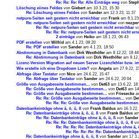
Re: Re: Re: Re: Alle Einträge weg
von
Steph
Löschung eiines Feldes
von
Giebert
am 10.3.23, 15:30
Re: Löschung eiines Feldes
von
Sander
am 12.3.23, 11:37
netpure-Seiten seit gestern nicht erreichbar
von
Frank
am 8.1.23
Re: netpure-Seiten seit gestern nicht erreichbar
von
nezper
Re: Re: netpure-Seiten seit gestern nicht erreichbar
v
Re: Re: Re: netpure-Seiten seit gestern nicht err
2 einträge
von
Heiko
am 18.1.23, 06:43
PDF erstellen
von
Wilfrid
am 4.1.23, 09:20
Re: PDF erstellen
von
Sander
am 4.1.23, 18:50
Abstimmung in Datenbank
von
Dirk Westhöfer
am 9.12.22, 18:44
Re: Abstimmung in Datenbank
von
Dirk Westhöfer
am 9.12.
Lizenz-Version Migration auf neuen Server Lizenzfehler bzw. im
Wie erstelle ich eine Dropdown Liste?
von
Angela
am 27.9.22, 2
Abfrage über Tastatur
von
Nico
am 24.6.22, 15:47
Re: Abfrage über Tastatur
von
Sander
am 24.6.22, 20:04
Größe von Ausgabeseite bestimmen...
von
Det63
am 13.6.22, 18
Re: Größe von Ausgabeseite bestimmen...
von
Det63
am 14.
Re: Größe von Ausgabeseite bestimmen...
von
Friesecke
am
Re: Re: Größe von Ausgabeseite bestimmen...
von
De
Re: Re: Re: Größe von Ausgabeseite bestimmen.
Datenbankeinträge ohne ä, ö, ü, ß
von
Frank Baldus
am 16.3.22,
Re: Datenbankeinträge ohne ä, ö, ü, ß
von
Frank Baldus
am 
Re: Re: Datenbankeinträge ohne ä, ö, ü, ß
von
Sander
Re: Re: Re: Datenbankeinträge ohne ä, ö, ü, ß
v
Re: Re: Re: Re: Datenbankeinträge ohne ä, ö
Re: Re: Re: Re: Re: Datenbankeinträge 
Re: Datenbankeinträge ohne ä, ö, ü, ß
von
Sander
am 17.3.2