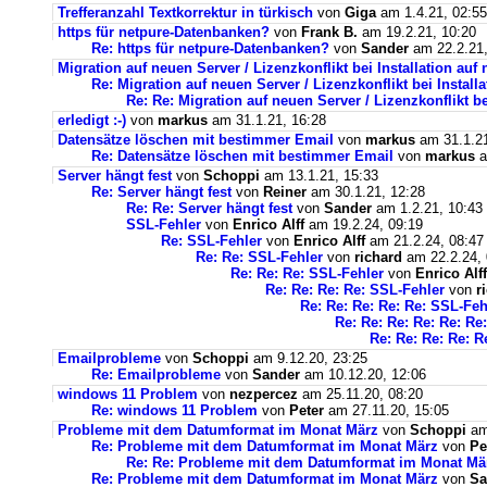
Trefferanzahl Textkorrektur in türkisch
von
Giga
am 1.4.21, 02:55
https für netpure-Datenbanken?
von
Frank B.
am 19.2.21, 10:20
Re: https für netpure-Datenbanken?
von
Sander
am 22.2.21,
Migration auf neuen Server / Lizenzkonflikt bei Installation au
Re: Migration auf neuen Server / Lizenzkonflikt bei Instal
Re: Re: Migration auf neuen Server / Lizenzkonflikt b
erledigt :-)
von
markus
am 31.1.21, 16:28
Datensätze löschen mit bestimmer Email
von
markus
am 31.1.21
Re: Datensätze löschen mit bestimmer Email
von
markus
a
Server hängt fest
von
Schoppi
am 13.1.21, 15:33
Re: Server hängt fest
von
Reiner
am 30.1.21, 12:28
Re: Re: Server hängt fest
von
Sander
am 1.2.21, 10:43
SSL-Fehler
von
Enrico Alff
am 19.2.24, 09:19
Re: SSL-Fehler
von
Enrico Alff
am 21.2.24, 08:47
Re: Re: SSL-Fehler
von
richard
am 22.2.24, 
Re: Re: Re: SSL-Fehler
von
Enrico Alff
Re: Re: Re: Re: SSL-Fehler
von
r
Re: Re: Re: Re: Re: SSL-Feh
Re: Re: Re: Re: Re: Re
Re: Re: Re: Re: R
Emailprobleme
von
Schoppi
am 9.12.20, 23:25
Re: Emailprobleme
von
Sander
am 10.12.20, 12:06
windows 11 Problem
von
nezpercez
am 25.11.20, 08:20
Re: windows 11 Problem
von
Peter
am 27.11.20, 15:05
Probleme mit dem Datumformat im Monat März
von
Schoppi
am 
Re: Probleme mit dem Datumformat im Monat März
von
Pe
Re: Re: Probleme mit dem Datumformat im Monat Mä
Re: Probleme mit dem Datumformat im Monat März
von
Sa