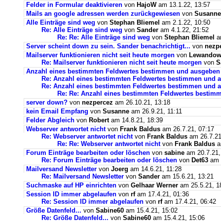
Felder in Formular deaktivieren
von
HajoW
am 13.1.22, 13:57
Mails an google adressen werden zurückgewiesen
von
Susanne
Alle Einträge sind weg
von
Stephan Bliemel
am 2.1.22, 10:50
Re: Alle Einträge sind weg
von
Sander
am 4.1.22, 21:52
Re: Re: Alle Einträge sind weg
von
Stephan Bliemel
am
Server scheint down zu sein. Sander benachrichtigt...
von
nezp
Mailserver funktionieren nicht seit heute morgen
von
Lewandows
Re: Mailserver funktionieren nicht seit heute morgen
von
S
Anzahl eines bestimmten Feldwertes bestimmen und ausgeben
Re: Anzahl eines bestimmten Feldwertes bestimmen und 
Re: Anzahl eines bestimmten Feldwertes bestimmen und a
Re: Re: Anzahl eines bestimmten Feldwertes bestim
server down?
von
nezpercez
am 26.10.21, 13:18
kein Email Empfang
von
Susanne
am 26.9.21, 11:11
Felder Abgleich
von
Robert
am 14.8.21, 18:39
Webserver antwortet nicht
von
Frank Baldus
am 26.7.21, 07:17
Re: Webserver antwortet nicht
von
Frank Baldus
am 26.7.21
Re: Re: Webserver antwortet nicht
von
Frank Baldus
a
Forum Einträge bearbeiten oder löschen
von
sabine
am 20.7.21,
Re: Forum Einträge bearbeiten oder löschen
von
Det63
am 2
Mailversand Newsletter
von
Joerg
am 14.6.21, 11:28
Re: Mailversand Newsletter
von
Sander
am 15.6.21, 13:21
Suchmaske auf HP einrichten
von
Gelhaar Werner
am 25.5.21, 1
Session ID immer abgelaufen
von
rf
am 17.4.21, 01:36
Re: Session ID immer abgelaufen
von
rf
am 17.4.21, 06:42
Größe Datenfeld...
von
Sabine60
am 15.4.21, 15:02
Re: Größe Datenfeld...
von
Sabine60
am 15.4.21, 15:06