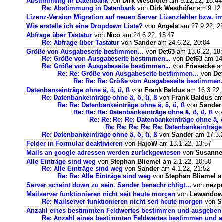
Abstimmung in Datenbank
von
Dirk Westhöfer
am 9.12.22, 18:44
Re: Abstimmung in Datenbank
von
Dirk Westhöfer
am 9.12.
Lizenz-Version Migration auf neuen Server Lizenzfehler bzw. im
Wie erstelle ich eine Dropdown Liste?
von
Angela
am 27.9.22, 2
Abfrage über Tastatur
von
Nico
am 24.6.22, 15:47
Re: Abfrage über Tastatur
von
Sander
am 24.6.22, 20:04
Größe von Ausgabeseite bestimmen...
von
Det63
am 13.6.22, 18
Re: Größe von Ausgabeseite bestimmen...
von
Det63
am 14.
Re: Größe von Ausgabeseite bestimmen...
von
Friesecke
am
Re: Re: Größe von Ausgabeseite bestimmen...
von
De
Re: Re: Re: Größe von Ausgabeseite bestimmen.
Datenbankeinträge ohne ä, ö, ü, ß
von
Frank Baldus
am 16.3.22,
Re: Datenbankeinträge ohne ä, ö, ü, ß
von
Frank Baldus
am 
Re: Re: Datenbankeinträge ohne ä, ö, ü, ß
von
Sander
Re: Re: Re: Datenbankeinträge ohne ä, ö, ü, ß
v
Re: Re: Re: Re: Datenbankeinträge ohne ä, ö
Re: Re: Re: Re: Re: Datenbankeinträge 
Re: Datenbankeinträge ohne ä, ö, ü, ß
von
Sander
am 17.3.2
Felder in Formular deaktivieren
von
HajoW
am 13.1.22, 13:57
Mails an google adressen werden zurückgewiesen
von
Susanne
Alle Einträge sind weg
von
Stephan Bliemel
am 2.1.22, 10:50
Re: Alle Einträge sind weg
von
Sander
am 4.1.22, 21:52
Re: Re: Alle Einträge sind weg
von
Stephan Bliemel
am
Server scheint down zu sein. Sander benachrichtigt...
von
nezp
Mailserver funktionieren nicht seit heute morgen
von
Lewandows
Re: Mailserver funktionieren nicht seit heute morgen
von
S
Anzahl eines bestimmten Feldwertes bestimmen und ausgeben
Re: Anzahl eines bestimmten Feldwertes bestimmen und 