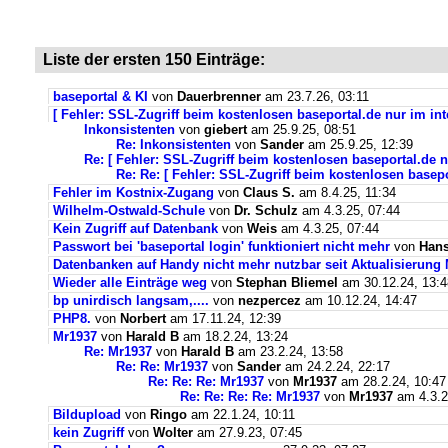
Liste der ersten 150 Einträge:
baseportal & KI
von
Dauerbrenner
am 23.7.26, 03:11
[ Fehler: SSL-Zugriff beim kostenlosen baseportal.de nur im int
Inkonsistenten
von
giebert
am 25.9.25, 08:51
Re: Inkonsistenten
von
Sander
am 25.9.25, 12:39
Re: [ Fehler: SSL-Zugriff beim kostenlosen baseportal.de n
Re: Re: [ Fehler: SSL-Zugriff beim kostenlosen basepo
Fehler im Kostnix-Zugang
von
Claus S.
am 8.4.25, 11:34
Wilhelm-Ostwald-Schule
von
Dr. Schulz
am 4.3.25, 07:44
Kein Zugriff auf Datenbank
von
Weis
am 4.3.25, 07:44
Passwort bei 'baseportal login' funktioniert nicht mehr
von
Hans
Datenbanken auf Handy nicht mehr nutzbar seit Aktualisierung
Wieder alle Einträge weg
von
Stephan Bliemel
am 30.12.24, 13:4
bp unirdisch langsam,....
von
nezpercez
am 10.12.24, 14:47
PHP8.
von
Norbert
am 17.11.24, 12:39
Mr1937
von
Harald B
am 18.2.24, 13:24
Re: Mr1937
von
Harald B
am 23.2.24, 13:58
Re: Re: Mr1937
von
Sander
am 24.2.24, 22:17
Re: Re: Re: Mr1937
von
Mr1937
am 28.2.24, 10:47
Re: Re: Re: Re: Mr1937
von
Mr1937
am 4.3.2
Bildupload
von
Ringo
am 22.1.24, 10:11
kein Zugriff
von
Wolter
am 27.9.23, 07:45