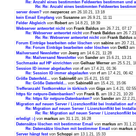
Re: Anzahl eines bestimmten Feldwertes bestimmen und a
Re: Re: Anzahl eines bestimmten Feldwertes bestim
server down?
von
nezpercez
am 26.10.21, 13:18
kein Email Empfang
von
Susanne
am 26.9.21, 11:11
Felder Abgleich
von
Robert
am 14.8.21, 18:39
Webserver antwortet nicht
von
Frank Baldus
am 26.7.21, 07:17
Re: Webserver antwortet nicht
von
Frank Baldus
am 26.7.21
Re: Re: Webserver antwortet nicht
von
Frank Baldus
a
Forum Einträge bearbeiten oder löschen
von
sabine
am 20.7.21,
Re: Forum Einträge bearbeiten oder löschen
von
Det63
am 2
Mailversand Newsletter
von
Joerg
am 14.6.21, 11:28
Re: Mailversand Newsletter
von
Sander
am 15.6.21, 13:21
Suchmaske auf HP einrichten
von
Gelhaar Werner
am 25.5.21, 1
Session ID immer abgelaufen
von
rf
am 17.4.21, 01:36
Re: Session ID immer abgelaufen
von
rf
am 17.4.21, 06:42
Größe Datenfeld...
von
Sabine60
am 15.4.21, 15:02
Re: Größe Datenfeld...
von
Sabine60
am 15.4.21, 15:06
Trefferanzahl Textkorrektur in türkisch
von
Giga
am 1.4.21, 02:55
https für netpure-Datenbanken?
von
Frank B.
am 19.2.21, 10:20
Re: https für netpure-Datenbanken?
von
Sander
am 22.2.21,
Migration auf neuen Server / Lizenzkonflikt bei Installation au
Re: Migration auf neuen Server / Lizenzkonflikt bei Instal
Re: Re: Migration auf neuen Server / Lizenzkonflikt b
erledigt :-)
von
markus
am 31.1.21, 16:28
Datensätze löschen mit bestimmer Email
von
markus
am 31.1.21
Re: Datensätze löschen mit bestimmer Email
von
markus
a
Server hängt fest
von
Schoppi
am 13.1.21, 15:33