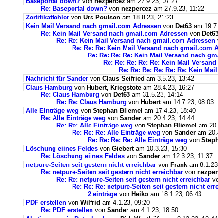
Baseportal down?
von
nezpercez
am 27.9.23, 07:27
Re: Baseportal down?
von
nezpercez
am 27.9.23, 11:22
Zertifikatfehler
von
Urs Poulsen
am 18.8.23, 21:23
Kein Mail Versand nach gmail.com Adressen
von
Det63
am 19.7.
Re: Kein Mail Versand nach gmail.com Adressen
von
Det6
Re: Re: Kein Mail Versand nach gmail.com Adressen
Re: Re: Re: Kein Mail Versand nach gmail.com 
Re: Re: Re: Re: Kein Mail Versand nach g
Re: Re: Re: Re: Re: Kein Mail Versan
Re: Re: Re: Re: Re: Re: Kein Ma
Nachricht für Sander
von
Claus Seifried
am 3.5.23, 13:42
Claus Hamburg
von
Hubert, Kriegstote
am 28.4.23, 16:27
Re: Claus Hamburg
von
Det63
am 31.5.23, 14:14
Re: Re: Claus Hamburg
von
Hubert
am 14.7.23, 08:03
Alle Einträge weg
von
Stephan Bliemel
am 17.4.23, 18:40
Re: Alle Einträge weg
von
Sander
am 20.4.23, 14:44
Re: Re: Alle Einträge weg
von
Stephan Bliemel
am 20.
Re: Re: Re: Alle Einträge weg
von
Sander
am 20.4
Re: Re: Re: Re: Alle Einträge weg
von
Steph
Löschung eiines Feldes
von
Giebert
am 10.3.23, 15:30
Re: Löschung eiines Feldes
von
Sander
am 12.3.23, 11:37
netpure-Seiten seit gestern nicht erreichbar
von
Frank
am 8.1.23
Re: netpure-Seiten seit gestern nicht erreichbar
von
nezper
Re: Re: netpure-Seiten seit gestern nicht erreichbar
v
Re: Re: Re: netpure-Seiten seit gestern nicht err
2 einträge
von
Heiko
am 18.1.23, 06:43
PDF erstellen
von
Wilfrid
am 4.1.23, 09:20
Re: PDF erstellen
von
Sander
am 4.1.23, 18:50