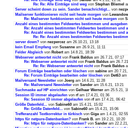
Re: Re: Alle Einträge sind weg
von
Stephan Bliemel
am
Server scheint down zu sein. Sander benachrichtigt...
von
nezp
Mailserver funktionieren nicht seit heute morgen
von
Lewandows
Re: Mailserver funktionieren nicht seit heute morgen
von
S
Anzahl eines bestimmten Feldwertes bestimmen und ausgeben
Re: Anzahl eines bestimmten Feldwertes bestimmen und 
Re: Anzahl eines bestimmten Feldwertes bestimmen und a
Re: Re: Anzahl eines bestimmten Feldwertes bestim
server down?
von
nezpercez
am 26.10.21, 13:18
kein Email Empfang
von
Susanne
am 26.9.21, 11:11
Felder Abgleich
von
Robert
am 14.8.21, 18:39
Webserver antwortet nicht
von
Frank Baldus
am 26.7.21, 07:17
Re: Webserver antwortet nicht
von
Frank Baldus
am 26.7.21
Re: Re: Webserver antwortet nicht
von
Frank Baldus
a
Forum Einträge bearbeiten oder löschen
von
sabine
am 20.7.21,
Re: Forum Einträge bearbeiten oder löschen
von
Det63
am 2
Mailversand Newsletter
von
Joerg
am 14.6.21, 11:28
Re: Mailversand Newsletter
von
Sander
am 15.6.21, 13:21
Suchmaske auf HP einrichten
von
Gelhaar Werner
am 25.5.21, 1
Session ID immer abgelaufen
von
rf
am 17.4.21, 01:36
Re: Session ID immer abgelaufen
von
rf
am 17.4.21, 06:42
Größe Datenfeld...
von
Sabine60
am 15.4.21, 15:02
Re: Größe Datenfeld...
von
Sabine60
am 15.4.21, 15:06
Trefferanzahl Textkorrektur in türkisch
von
Giga
am 1.4.21, 02:55
https für netpure-Datenbanken?
von
Frank B.
am 19.2.21, 10:20
Re: https für netpure-Datenbanken?
von
Sander
am 22.2.21,