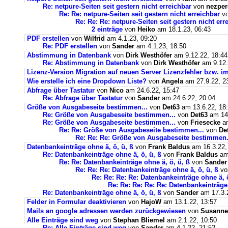
Re: netpure-Seiten seit gestern nicht erreichbar
von
nezper
Re: Re: netpure-Seiten seit gestern nicht erreichbar
v
Re: Re: Re: netpure-Seiten seit gestern nicht err
2 einträge
von
Heiko
am 18.1.23, 06:43
PDF erstellen
von
Wilfrid
am 4.1.23, 09:20
Re: PDF erstellen
von
Sander
am 4.1.23, 18:50
Abstimmung in Datenbank
von
Dirk Westhöfer
am 9.12.22, 18:44
Re: Abstimmung in Datenbank
von
Dirk Westhöfer
am 9.12.
Lizenz-Version Migration auf neuen Server Lizenzfehler bzw. im
Wie erstelle ich eine Dropdown Liste?
von
Angela
am 27.9.22, 2
Abfrage über Tastatur
von
Nico
am 24.6.22, 15:47
Re: Abfrage über Tastatur
von
Sander
am 24.6.22, 20:04
Größe von Ausgabeseite bestimmen...
von
Det63
am 13.6.22, 18
Re: Größe von Ausgabeseite bestimmen...
von
Det63
am 14.
Re: Größe von Ausgabeseite bestimmen...
von
Friesecke
am
Re: Re: Größe von Ausgabeseite bestimmen...
von
De
Re: Re: Re: Größe von Ausgabeseite bestimmen.
Datenbankeinträge ohne ä, ö, ü, ß
von
Frank Baldus
am 16.3.22,
Re: Datenbankeinträge ohne ä, ö, ü, ß
von
Frank Baldus
am 
Re: Re: Datenbankeinträge ohne ä, ö, ü, ß
von
Sander
Re: Re: Re: Datenbankeinträge ohne ä, ö, ü, ß
v
Re: Re: Re: Re: Datenbankeinträge ohne ä, ö
Re: Re: Re: Re: Re: Datenbankeinträge 
Re: Datenbankeinträge ohne ä, ö, ü, ß
von
Sander
am 17.3.2
Felder in Formular deaktivieren
von
HajoW
am 13.1.22, 13:57
Mails an google adressen werden zurückgewiesen
von
Susanne
Alle Einträge sind weg
von
Stephan Bliemel
am 2.1.22, 10:50
Re: Alle Einträge sind weg
von
Sander
am 4.1.22, 21:52