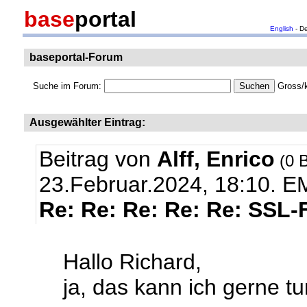
base
portal
English
- D
baseportal-Forum
Suche im Forum:
Gross/k
Ausgewählter Eintrag:
Beitrag von
Alff, Enrico
(0 B
23.Februar.2024, 18:10.
EM
Re: Re: Re: Re: Re: SSL-
Hallo Richard,
ja, das kann ich gerne tun