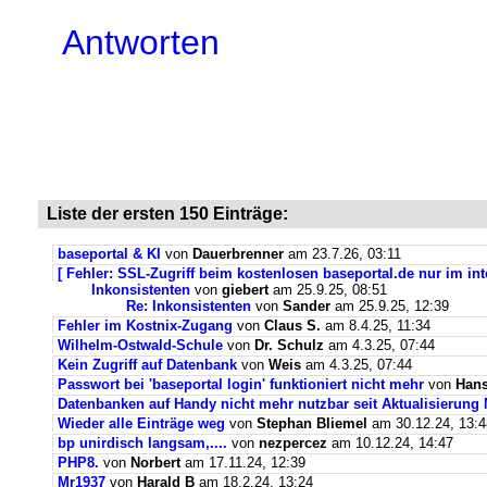
Antworten
Liste der ersten 150 Einträge:
baseportal & KI
von
Dauerbrenner
am 23.7.26, 03:11
[ Fehler: SSL-Zugriff beim kostenlosen baseportal.de nur im int
Inkonsistenten
von
giebert
am 25.9.25, 08:51
Re: Inkonsistenten
von
Sander
am 25.9.25, 12:39
Fehler im Kostnix-Zugang
von
Claus S.
am 8.4.25, 11:34
Wilhelm-Ostwald-Schule
von
Dr. Schulz
am 4.3.25, 07:44
Kein Zugriff auf Datenbank
von
Weis
am 4.3.25, 07:44
Passwort bei 'baseportal login' funktioniert nicht mehr
von
Hans
Datenbanken auf Handy nicht mehr nutzbar seit Aktualisierung
Wieder alle Einträge weg
von
Stephan Bliemel
am 30.12.24, 13:4
bp unirdisch langsam,....
von
nezpercez
am 10.12.24, 14:47
PHP8.
von
Norbert
am 17.11.24, 12:39
Mr1937
von
Harald B
am 18.2.24, 13:24