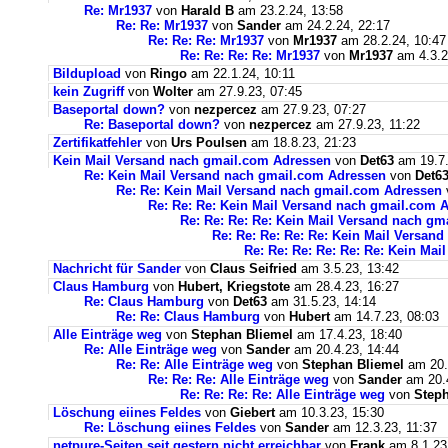
Re: Mr1937
von
Harald B
am 23.2.24, 13:58
Re: Re: Mr1937
von
Sander
am 24.2.24, 22:17
Re: Re: Re: Mr1937
von
Mr1937
am 28.2.24, 10:47
Re: Re: Re: Re: Mr1937
von
Mr1937
am 4.3.2
Bildupload
von
Ringo
am 22.1.24, 10:11
kein Zugriff
von
Wolter
am 27.9.23, 07:45
Baseportal down?
von
nezpercez
am 27.9.23, 07:27
Re: Baseportal down?
von
nezpercez
am 27.9.23, 11:22
Zertifikatfehler
von
Urs Poulsen
am 18.8.23, 21:23
Kein Mail Versand nach gmail.com Adressen
von
Det63
am 19.7.
Re: Kein Mail Versand nach gmail.com Adressen
von
Det6
Re: Re: Kein Mail Versand nach gmail.com Adressen
Re: Re: Re: Kein Mail Versand nach gmail.com 
Re: Re: Re: Re: Kein Mail Versand nach g
Re: Re: Re: Re: Re: Kein Mail Versan
Re: Re: Re: Re: Re: Re: Kein Ma
Nachricht für Sander
von
Claus Seifried
am 3.5.23, 13:42
Claus Hamburg
von
Hubert, Kriegstote
am 28.4.23, 16:27
Re: Claus Hamburg
von
Det63
am 31.5.23, 14:14
Re: Re: Claus Hamburg
von
Hubert
am 14.7.23, 08:03
Alle Einträge weg
von
Stephan Bliemel
am 17.4.23, 18:40
Re: Alle Einträge weg
von
Sander
am 20.4.23, 14:44
Re: Re: Alle Einträge weg
von
Stephan Bliemel
am 20.
Re: Re: Re: Alle Einträge weg
von
Sander
am 20.4
Re: Re: Re: Re: Alle Einträge weg
von
Steph
Löschung eiines Feldes
von
Giebert
am 10.3.23, 15:30
Re: Löschung eiines Feldes
von
Sander
am 12.3.23, 11:37
netpure-Seiten seit gestern nicht erreichbar
von
Frank
am 8.1.23