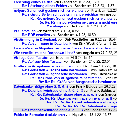
Löschung eiines Feldes
von
Giebert
am 10.3.23, 15:30
Re: Löschung eiines Feldes
von
Sander
am 12.3.23, 11:37
netpure-Seiten seit gestern nicht erreichbar
von
Frank
am 8.1.23
Re: netpure-Seiten seit gestern nicht erreichbar
von
nezper
Re: Re: netpure-Seiten seit gestern nicht erreichbar
v
Re: Re: Re: netpure-Seiten seit gestern nicht err
2 einträge
von
Heiko
am 18.1.23, 06:43
PDF erstellen
von
Wilfrid
am 4.1.23, 09:20
Re: PDF erstellen
von
Sander
am 4.1.23, 18:50
Abstimmung in Datenbank
von
Dirk Westhöfer
am 9.12.22, 18:44
Re: Abstimmung in Datenbank
von
Dirk Westhöfer
am 9.12.
Lizenz-Version Migration auf neuen Server Lizenzfehler bzw. im
Wie erstelle ich eine Dropdown Liste?
von
Angela
am 27.9.22, 2
Abfrage über Tastatur
von
Nico
am 24.6.22, 15:47
Re: Abfrage über Tastatur
von
Sander
am 24.6.22, 20:04
Größe von Ausgabeseite bestimmen...
von
Det63
am 13.6.22, 18
Re: Größe von Ausgabeseite bestimmen...
von
Det63
am 14.
Re: Größe von Ausgabeseite bestimmen...
von
Friesecke
am
Re: Re: Größe von Ausgabeseite bestimmen...
von
De
Re: Re: Re: Größe von Ausgabeseite bestimmen.
Datenbankeinträge ohne ä, ö, ü, ß
von
Frank Baldus
am 16.3.22,
Re: Datenbankeinträge ohne ä, ö, ü, ß
von
Frank Baldus
am 
Re: Re: Datenbankeinträge ohne ä, ö, ü, ß
von
Sander
Re: Re: Re: Datenbankeinträge ohne ä, ö, ü, ß
v
Re: Re: Re: Re: Datenbankeinträge ohne ä, ö
Re: Re: Re: Re: Re: Datenbankeinträge 
Re: Datenbankeinträge ohne ä, ö, ü, ß
von
Sander
am 17.3.2
Felder in Formular deaktivieren
von
HajoW
am 13.1.22, 13:57