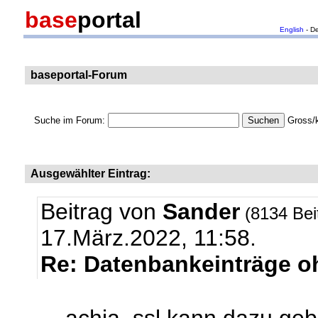
base
portal
English
- D
baseportal-Forum
Suche im Forum:
Gross/k
Ausgewählter Eintrag:
Beitrag von
Sander
(8134 Bei
17.März.2022, 11:58.
Re: Datenbankeinträge oh