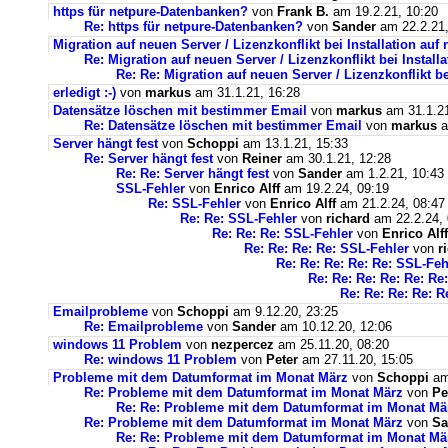
https für netpure-Datenbanken?
von
Frank B.
am 19.2.21, 10:20
Re: https für netpure-Datenbanken?
von
Sander
am 22.2.21,
Migration auf neuen Server / Lizenzkonflikt bei Installation au
Re: Migration auf neuen Server / Lizenzkonflikt bei Instal
Re: Re: Migration auf neuen Server / Lizenzkonflikt b
erledigt :-)
von
markus
am 31.1.21, 16:28
Datensätze löschen mit bestimmer Email
von
markus
am 31.1.21
Re: Datensätze löschen mit bestimmer Email
von
markus
a
Server hängt fest
von
Schoppi
am 13.1.21, 15:33
Re: Server hängt fest
von
Reiner
am 30.1.21, 12:28
Re: Re: Server hängt fest
von
Sander
am 1.2.21, 10:43
SSL-Fehler
von
Enrico Alff
am 19.2.24, 09:19
Re: SSL-Fehler
von
Enrico Alff
am 21.2.24, 08:47
Re: Re: SSL-Fehler
von
richard
am 22.2.24, 
Re: Re: Re: SSL-Fehler
von
Enrico Alff
Re: Re: Re: Re: SSL-Fehler
von
r
Re: Re: Re: Re: Re: SSL-Feh
Re: Re: Re: Re: Re: Re
Re: Re: Re: Re: R
Emailprobleme
von
Schoppi
am 9.12.20, 23:25
Re: Emailprobleme
von
Sander
am 10.12.20, 12:06
windows 11 Problem
von
nezpercez
am 25.11.20, 08:20
Re: windows 11 Problem
von
Peter
am 27.11.20, 15:05
Probleme mit dem Datumformat im Monat März
von
Schoppi
am 
Re: Probleme mit dem Datumformat im Monat März
von
Pe
Re: Re: Probleme mit dem Datumformat im Monat Mä
Re: Probleme mit dem Datumformat im Monat März
von
Sa
Re: Re: Probleme mit dem Datumformat im Monat Mä