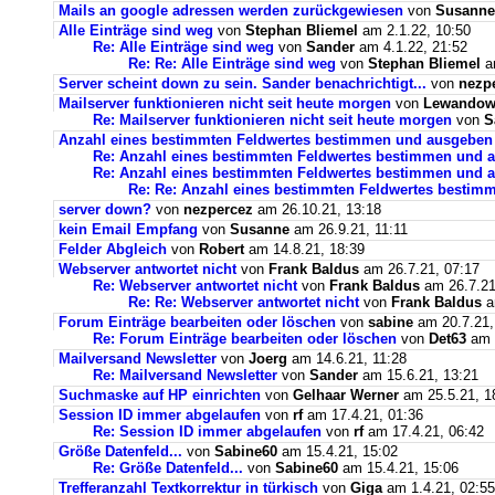
Mails an google adressen werden zurückgewiesen
von
Susanne
Alle Einträge sind weg
von
Stephan Bliemel
am 2.1.22, 10:50
Re: Alle Einträge sind weg
von
Sander
am 4.1.22, 21:52
Re: Re: Alle Einträge sind weg
von
Stephan Bliemel
am
Server scheint down zu sein. Sander benachrichtigt...
von
nezp
Mailserver funktionieren nicht seit heute morgen
von
Lewandows
Re: Mailserver funktionieren nicht seit heute morgen
von
S
Anzahl eines bestimmten Feldwertes bestimmen und ausgeben
Re: Anzahl eines bestimmten Feldwertes bestimmen und 
Re: Anzahl eines bestimmten Feldwertes bestimmen und a
Re: Re: Anzahl eines bestimmten Feldwertes bestim
server down?
von
nezpercez
am 26.10.21, 13:18
kein Email Empfang
von
Susanne
am 26.9.21, 11:11
Felder Abgleich
von
Robert
am 14.8.21, 18:39
Webserver antwortet nicht
von
Frank Baldus
am 26.7.21, 07:17
Re: Webserver antwortet nicht
von
Frank Baldus
am 26.7.21
Re: Re: Webserver antwortet nicht
von
Frank Baldus
a
Forum Einträge bearbeiten oder löschen
von
sabine
am 20.7.21,
Re: Forum Einträge bearbeiten oder löschen
von
Det63
am 2
Mailversand Newsletter
von
Joerg
am 14.6.21, 11:28
Re: Mailversand Newsletter
von
Sander
am 15.6.21, 13:21
Suchmaske auf HP einrichten
von
Gelhaar Werner
am 25.5.21, 1
Session ID immer abgelaufen
von
rf
am 17.4.21, 01:36
Re: Session ID immer abgelaufen
von
rf
am 17.4.21, 06:42
Größe Datenfeld...
von
Sabine60
am 15.4.21, 15:02
Re: Größe Datenfeld...
von
Sabine60
am 15.4.21, 15:06
Trefferanzahl Textkorrektur in türkisch
von
Giga
am 1.4.21, 02:55