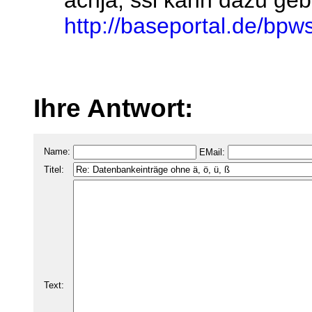
achja, ssl kann dazu ge
http://baseportal.de/bpw
Ihre Antwort:
Name:
EMail:
Titel:
Text: