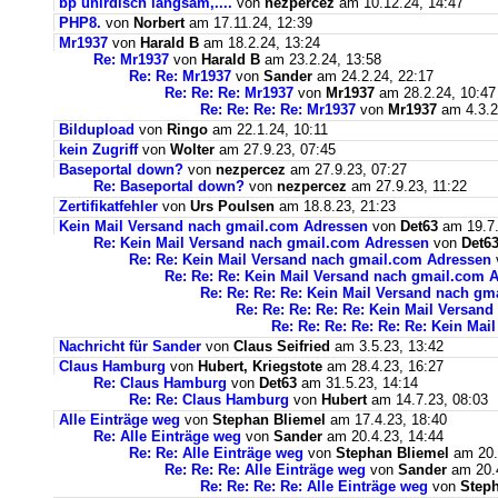
bp unirdisch langsam,....
von
nezpercez
am 10.12.24, 14:47
PHP8.
von
Norbert
am 17.11.24, 12:39
Mr1937
von
Harald B
am 18.2.24, 13:24
Re: Mr1937
von
Harald B
am 23.2.24, 13:58
Re: Re: Mr1937
von
Sander
am 24.2.24, 22:17
Re: Re: Re: Mr1937
von
Mr1937
am 28.2.24, 10:47
Re: Re: Re: Re: Mr1937
von
Mr1937
am 4.3.2
Bildupload
von
Ringo
am 22.1.24, 10:11
kein Zugriff
von
Wolter
am 27.9.23, 07:45
Baseportal down?
von
nezpercez
am 27.9.23, 07:27
Re: Baseportal down?
von
nezpercez
am 27.9.23, 11:22
Zertifikatfehler
von
Urs Poulsen
am 18.8.23, 21:23
Kein Mail Versand nach gmail.com Adressen
von
Det63
am 19.7.
Re: Kein Mail Versand nach gmail.com Adressen
von
Det6
Re: Re: Kein Mail Versand nach gmail.com Adressen
Re: Re: Re: Kein Mail Versand nach gmail.com 
Re: Re: Re: Re: Kein Mail Versand nach g
Re: Re: Re: Re: Re: Kein Mail Versan
Re: Re: Re: Re: Re: Re: Kein Ma
Nachricht für Sander
von
Claus Seifried
am 3.5.23, 13:42
Claus Hamburg
von
Hubert, Kriegstote
am 28.4.23, 16:27
Re: Claus Hamburg
von
Det63
am 31.5.23, 14:14
Re: Re: Claus Hamburg
von
Hubert
am 14.7.23, 08:03
Alle Einträge weg
von
Stephan Bliemel
am 17.4.23, 18:40
Re: Alle Einträge weg
von
Sander
am 20.4.23, 14:44
Re: Re: Alle Einträge weg
von
Stephan Bliemel
am 20.
Re: Re: Re: Alle Einträge weg
von
Sander
am 20.4
Re: Re: Re: Re: Alle Einträge weg
von
Steph