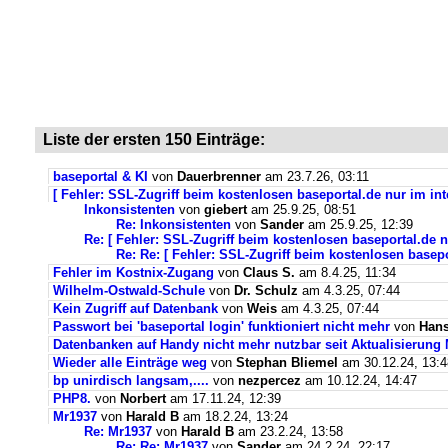
Liste der ersten 150 Einträge:
baseportal & KI
von
Dauerbrenner
am 23.7.26, 03:11
[ Fehler: SSL-Zugriff beim kostenlosen baseportal.de nur im int
Inkonsistenten
von
giebert
am 25.9.25, 08:51
Re: Inkonsistenten
von
Sander
am 25.9.25, 12:39
Re: [ Fehler: SSL-Zugriff beim kostenlosen baseportal.de n
Re: Re: [ Fehler: SSL-Zugriff beim kostenlosen basepo
Fehler im Kostnix-Zugang
von
Claus S.
am 8.4.25, 11:34
Wilhelm-Ostwald-Schule
von
Dr. Schulz
am 4.3.25, 07:44
Kein Zugriff auf Datenbank
von
Weis
am 4.3.25, 07:44
Passwort bei 'baseportal login' funktioniert nicht mehr
von
Hans
Datenbanken auf Handy nicht mehr nutzbar seit Aktualisierung
Wieder alle Einträge weg
von
Stephan Bliemel
am 30.12.24, 13:4
bp unirdisch langsam,....
von
nezpercez
am 10.12.24, 14:47
PHP8.
von
Norbert
am 17.11.24, 12:39
Mr1937
von
Harald B
am 18.2.24, 13:24
Re: Mr1937
von
Harald B
am 23.2.24, 13:58
Re: Re: Mr1937
von
Sander
am 24.2.24, 22:17