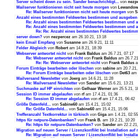
Server scheint down zu sein. Sander benachrichtigt...
von
nezp
Mailserver funktionieren nicht seit heute morgen
von
Lewandows
Re: Mailserver funktionieren nicht seit heute morgen
von
S
Anzahl eines bestimmten Feldwertes bestimmen und ausgeben
Re: Anzahl eines bestimmten Feldwertes bestimmen und 
Re: Anzahl eines bestimmten Feldwertes bestimmen und a
Re: Re: Anzahl eines bestimmten Feldwertes bestim
server down?
von
nezpercez
am 26.10.21, 13:18
kein Email Empfang
von
Susanne
am 26.9.21, 11:11
Felder Abgleich
von
Robert
am 14.8.21, 18:39
Webserver antwortet nicht
von
Frank Baldus
am 26.7.21, 07:17
Re: Webserver antwortet nicht
von
Frank Baldus
am 26.7.21
Re: Re: Webserver antwortet nicht
von
Frank Baldus
a
Forum Einträge bearbeiten oder löschen
von
sabine
am 20.7.21,
Re: Forum Einträge bearbeiten oder löschen
von
Det63
am 2
Mailversand Newsletter
von
Joerg
am 14.6.21, 11:28
Re: Mailversand Newsletter
von
Sander
am 15.6.21, 13:21
Suchmaske auf HP einrichten
von
Gelhaar Werner
am 25.5.21, 1
Session ID immer abgelaufen
von
rf
am 17.4.21, 01:36
Re: Session ID immer abgelaufen
von
rf
am 17.4.21, 06:42
Größe Datenfeld...
von
Sabine60
am 15.4.21, 15:02
Re: Größe Datenfeld...
von
Sabine60
am 15.4.21, 15:06
Trefferanzahl Textkorrektur in türkisch
von
Giga
am 1.4.21, 02:55
https für netpure-Datenbanken?
von
Frank B.
am 19.2.21, 10:20
Re: https für netpure-Datenbanken?
von
Sander
am 22.2.21,
Migration auf neuen Server / Lizenzkonflikt bei Installation au
Re: Migration auf neuen Server / Lizenzkonflikt bei Instal