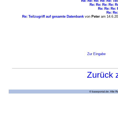
Re: Re: Re: Re: Re: Te
Re: Re: Re: Re: R
Re: Re: Re: 
Re: Re:
Re: Teilzugriff auf gesamte Datenbank
von
Peter
am 14.6.20
Zur Eingabe
Zurück 
© baseportal.de. Alle 