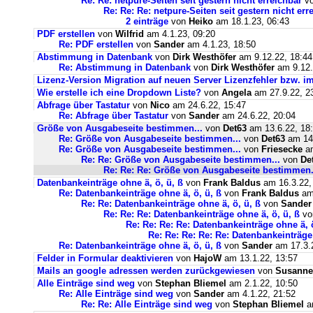
Re: Re: netpure-Seiten seit gestern nicht erreichbar
v
Re: Re: Re: netpure-Seiten seit gestern nicht err
2 einträge
von
Heiko
am 18.1.23, 06:43
PDF erstellen
von
Wilfrid
am 4.1.23, 09:20
Re: PDF erstellen
von
Sander
am 4.1.23, 18:50
Abstimmung in Datenbank
von
Dirk Westhöfer
am 9.12.22, 18:44
Re: Abstimmung in Datenbank
von
Dirk Westhöfer
am 9.12.
Lizenz-Version Migration auf neuen Server Lizenzfehler bzw. im
Wie erstelle ich eine Dropdown Liste?
von
Angela
am 27.9.22, 2
Abfrage über Tastatur
von
Nico
am 24.6.22, 15:47
Re: Abfrage über Tastatur
von
Sander
am 24.6.22, 20:04
Größe von Ausgabeseite bestimmen...
von
Det63
am 13.6.22, 18
Re: Größe von Ausgabeseite bestimmen...
von
Det63
am 14.
Re: Größe von Ausgabeseite bestimmen...
von
Friesecke
am
Re: Re: Größe von Ausgabeseite bestimmen...
von
De
Re: Re: Re: Größe von Ausgabeseite bestimmen.
Datenbankeinträge ohne ä, ö, ü, ß
von
Frank Baldus
am 16.3.22,
Re: Datenbankeinträge ohne ä, ö, ü, ß
von
Frank Baldus
am 
Re: Re: Datenbankeinträge ohne ä, ö, ü, ß
von
Sander
Re: Re: Re: Datenbankeinträge ohne ä, ö, ü, ß
v
Re: Re: Re: Re: Datenbankeinträge ohne ä, ö
Re: Re: Re: Re: Re: Datenbankeinträge 
Re: Datenbankeinträge ohne ä, ö, ü, ß
von
Sander
am 17.3.2
Felder in Formular deaktivieren
von
HajoW
am 13.1.22, 13:57
Mails an google adressen werden zurückgewiesen
von
Susanne
Alle Einträge sind weg
von
Stephan Bliemel
am 2.1.22, 10:50
Re: Alle Einträge sind weg
von
Sander
am 4.1.22, 21:52
Re: Re: Alle Einträge sind weg
von
Stephan Bliemel
am