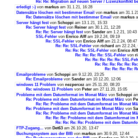
Re: Re: Migration auf neuen Server / Lizenzkonflikt b
erledigt :-)
von
markus
am 31.1.21, 16:28
Datensätze löschen mit bestimmer Email
von
markus
am 31.1.21
Re: Datensätze löschen mit bestimmer Email
von
markus
a
Server hängt fest
von
Schoppi
am 13.1.21, 15:33
Re: Server hängt fest
von
Reiner
am 30.1.21, 12:28
Re: Re: Server hängt fest
von
Sander
am 1.2.21, 10:43
SSL-Fehler
von
Enrico Alff
am 19.2.24, 09:19
Re: SSL-Fehler
von
Enrico Alff
am 21.2.24, 08:47
Re: Re: SSL-Fehler
von
richard
am 22.2.24, 
Re: Re: Re: SSL-Fehler
von
Enrico Alff
Re: Re: Re: Re: SSL-Fehler
von
r
Re: Re: Re: Re: Re: SSL-Feh
Re: Re: Re: Re: Re: Re
Re: Re: Re: Re: R
Emailprobleme
von
Schoppi
am 9.12.20, 23:25
Re: Emailprobleme
von
Sander
am 10.12.20, 12:06
windows 11 Problem
von
nezpercez
am 25.11.20, 08:20
Re: windows 11 Problem
von
Peter
am 27.11.20, 15:05
Probleme mit dem Datumformat im Monat März
von
Schoppi
am 
Re: Probleme mit dem Datumformat im Monat März
von
Pe
Re: Re: Probleme mit dem Datumformat im Monat Mä
Re: Probleme mit dem Datumformat im Monat März
von
Sa
Re: Re: Probleme mit dem Datumformat im Monat Mä
Re: Re: Re: Probleme mit dem Datumformat im 
Re: Re: Re: Re: Probleme mit dem Datumf
FTP-Zugang...
von
Det63
am 26.10.20, 13:47
Buchungssystem aus der BIB
von
markus
am 30.9.20, 12:44