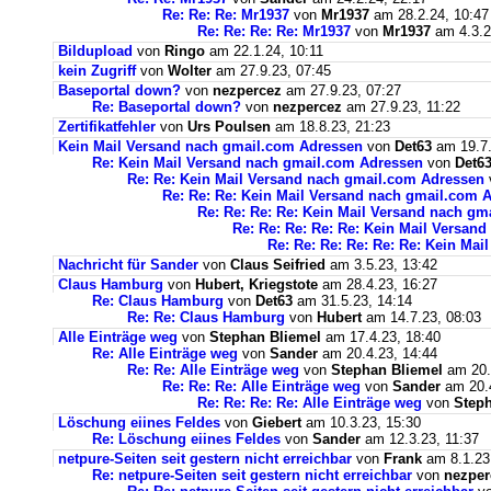
Re: Re: Re: Mr1937
von
Mr1937
am 28.2.24, 10:47
Re: Re: Re: Re: Mr1937
von
Mr1937
am 4.3.2
Bildupload
von
Ringo
am 22.1.24, 10:11
kein Zugriff
von
Wolter
am 27.9.23, 07:45
Baseportal down?
von
nezpercez
am 27.9.23, 07:27
Re: Baseportal down?
von
nezpercez
am 27.9.23, 11:22
Zertifikatfehler
von
Urs Poulsen
am 18.8.23, 21:23
Kein Mail Versand nach gmail.com Adressen
von
Det63
am 19.7.
Re: Kein Mail Versand nach gmail.com Adressen
von
Det6
Re: Re: Kein Mail Versand nach gmail.com Adressen
Re: Re: Re: Kein Mail Versand nach gmail.com 
Re: Re: Re: Re: Kein Mail Versand nach g
Re: Re: Re: Re: Re: Kein Mail Versan
Re: Re: Re: Re: Re: Re: Kein Ma
Nachricht für Sander
von
Claus Seifried
am 3.5.23, 13:42
Claus Hamburg
von
Hubert, Kriegstote
am 28.4.23, 16:27
Re: Claus Hamburg
von
Det63
am 31.5.23, 14:14
Re: Re: Claus Hamburg
von
Hubert
am 14.7.23, 08:03
Alle Einträge weg
von
Stephan Bliemel
am 17.4.23, 18:40
Re: Alle Einträge weg
von
Sander
am 20.4.23, 14:44
Re: Re: Alle Einträge weg
von
Stephan Bliemel
am 20.
Re: Re: Re: Alle Einträge weg
von
Sander
am 20.4
Re: Re: Re: Re: Alle Einträge weg
von
Steph
Löschung eiines Feldes
von
Giebert
am 10.3.23, 15:30
Re: Löschung eiines Feldes
von
Sander
am 12.3.23, 11:37
netpure-Seiten seit gestern nicht erreichbar
von
Frank
am 8.1.23
Re: netpure-Seiten seit gestern nicht erreichbar
von
nezper