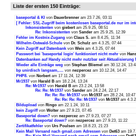
Liste der ersten 150 Einträge:
baseportal & KI
von
Dauerbrenner
am 23.7.26, 03:11
[ Fehler: SSL-Zugriff beim kostenlosen baseportal.de nur im int
Inkonsistenten
von
giebert
am 25.9.25, 08:51
Re: Inkonsistenten
von
Sander
am 25.9.25, 12:39
Fehler im Kostnix-Zugang
von
Claus S.
am 8.4.25, 11:34
Wilhelm-Ostwald-Schule
von
Dr. Schulz
am 4.3.25, 07:44
Kein Zugriff auf Datenbank
von
Weis
am 4.3.25, 07:44
Passwort bei 'baseportal login' funktioniert nicht mehr
von
Hans
Datenbanken auf Handy nicht mehr nutzbar seit Aktualisierung
Wieder alle Einträge weg
von
Stephan Bliemel
am 30.12.24, 13:4
bp unirdisch langsam,....
von
nezpercez
am 10.12.24, 14:47
PHP8.
von
Norbert
am 17.11.24, 12:39
Mr1937
von
Harald B
am 18.2.24, 13:24
Re: Mr1937
von
Harald B
am 23.2.24, 13:58
Re: Re: Mr1937
von
Sander
am 24.2.24, 22:17
Re: Re: Re: Mr1937
von
Mr1937
am 28.2.24, 10:47
Re: Re: Re: Re: Mr1937
von
Mr1937
am 4.3.2
Bildupload
von
Ringo
am 22.1.24, 10:11
kein Zugriff
von
Wolter
am 27.9.23, 07:45
Baseportal down?
von
nezpercez
am 27.9.23, 07:27
Re: Baseportal down?
von
nezpercez
am 27.9.23, 11:22
Zertifikatfehler
von
Urs Poulsen
am 18.8.23, 21:23
Kein Mail Versand nach gmail.com Adressen
von
Det63
am 19.7.
Re: Kein Mail Versand nach gmail.com Adressen
von
Det6