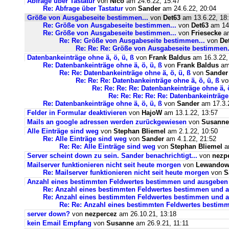
Abfrage über Tastatur
von
Nico
am 24.6.22, 15:47
Re: Abfrage über Tastatur
von
Sander
am 24.6.22, 20:04
Größe von Ausgabeseite bestimmen...
von
Det63
am 13.6.22, 18
Re: Größe von Ausgabeseite bestimmen...
von
Det63
am 14.
Re: Größe von Ausgabeseite bestimmen...
von
Friesecke
am
Re: Re: Größe von Ausgabeseite bestimmen...
von
De
Re: Re: Re: Größe von Ausgabeseite bestimmen.
Datenbankeinträge ohne ä, ö, ü, ß
von
Frank Baldus
am 16.3.22,
Re: Datenbankeinträge ohne ä, ö, ü, ß
von
Frank Baldus
am 
Re: Re: Datenbankeinträge ohne ä, ö, ü, ß
von
Sander
Re: Re: Re: Datenbankeinträge ohne ä, ö, ü, ß
v
Re: Re: Re: Re: Datenbankeinträge ohne ä, ö
Re: Re: Re: Re: Re: Datenbankeinträge 
Re: Datenbankeinträge ohne ä, ö, ü, ß
von
Sander
am 17.3.2
Felder in Formular deaktivieren
von
HajoW
am 13.1.22, 13:57
Mails an google adressen werden zurückgewiesen
von
Susanne
Alle Einträge sind weg
von
Stephan Bliemel
am 2.1.22, 10:50
Re: Alle Einträge sind weg
von
Sander
am 4.1.22, 21:52
Re: Re: Alle Einträge sind weg
von
Stephan Bliemel
am
Server scheint down zu sein. Sander benachrichtigt...
von
nezp
Mailserver funktionieren nicht seit heute morgen
von
Lewandows
Re: Mailserver funktionieren nicht seit heute morgen
von
S
Anzahl eines bestimmten Feldwertes bestimmen und ausgeben
Re: Anzahl eines bestimmten Feldwertes bestimmen und 
Re: Anzahl eines bestimmten Feldwertes bestimmen und a
Re: Re: Anzahl eines bestimmten Feldwertes bestim
server down?
von
nezpercez
am 26.10.21, 13:18
kein Email Empfang
von
Susanne
am 26.9.21, 11:11