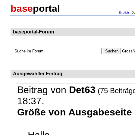
base
portal
English
- D
baseportal-Forum
Suche im Forum:
Gross/k
Ausgewählter Eintrag:
Beitrag von
Det63
(75 Beiträg
18:37.
Größe von Ausgabeseite 