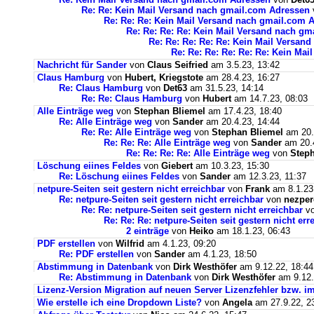
Re: Re: Kein Mail Versand nach gmail.com Adressen
Re: Re: Re: Kein Mail Versand nach gmail.com 
Re: Re: Re: Re: Kein Mail Versand nach g
Re: Re: Re: Re: Re: Kein Mail Versan
Re: Re: Re: Re: Re: Re: Kein Ma
Nachricht für Sander
von
Claus Seifried
am 3.5.23, 13:42
Claus Hamburg
von
Hubert, Kriegstote
am 28.4.23, 16:27
Re: Claus Hamburg
von
Det63
am 31.5.23, 14:14
Re: Re: Claus Hamburg
von
Hubert
am 14.7.23, 08:03
Alle Einträge weg
von
Stephan Bliemel
am 17.4.23, 18:40
Re: Alle Einträge weg
von
Sander
am 20.4.23, 14:44
Re: Re: Alle Einträge weg
von
Stephan Bliemel
am 20.
Re: Re: Re: Alle Einträge weg
von
Sander
am 20.4
Re: Re: Re: Re: Alle Einträge weg
von
Steph
Löschung eiines Feldes
von
Giebert
am 10.3.23, 15:30
Re: Löschung eiines Feldes
von
Sander
am 12.3.23, 11:37
netpure-Seiten seit gestern nicht erreichbar
von
Frank
am 8.1.23
Re: netpure-Seiten seit gestern nicht erreichbar
von
nezper
Re: Re: netpure-Seiten seit gestern nicht erreichbar
v
Re: Re: Re: netpure-Seiten seit gestern nicht err
2 einträge
von
Heiko
am 18.1.23, 06:43
PDF erstellen
von
Wilfrid
am 4.1.23, 09:20
Re: PDF erstellen
von
Sander
am 4.1.23, 18:50
Abstimmung in Datenbank
von
Dirk Westhöfer
am 9.12.22, 18:44
Re: Abstimmung in Datenbank
von
Dirk Westhöfer
am 9.12.
Lizenz-Version Migration auf neuen Server Lizenzfehler bzw. im
Wie erstelle ich eine Dropdown Liste?
von
Angela
am 27.9.22, 2