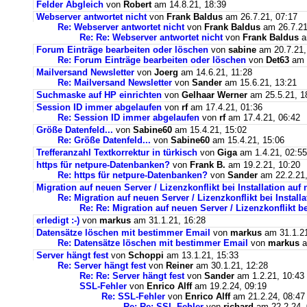
Felder Abgleich
von
Robert
am 14.8.21, 18:39
Webserver antwortet nicht
von
Frank Baldus
am 26.7.21, 07:17
Re: Webserver antwortet nicht
von
Frank Baldus
am 26.7.21
Re: Re: Webserver antwortet nicht
von
Frank Baldus
a
Forum Einträge bearbeiten oder löschen
von
sabine
am 20.7.21,
Re: Forum Einträge bearbeiten oder löschen
von
Det63
am 2
Mailversand Newsletter
von
Joerg
am 14.6.21, 11:28
Re: Mailversand Newsletter
von
Sander
am 15.6.21, 13:21
Suchmaske auf HP einrichten
von
Gelhaar Werner
am 25.5.21, 1
Session ID immer abgelaufen
von
rf
am 17.4.21, 01:36
Re: Session ID immer abgelaufen
von
rf
am 17.4.21, 06:42
Größe Datenfeld...
von
Sabine60
am 15.4.21, 15:02
Re: Größe Datenfeld...
von
Sabine60
am 15.4.21, 15:06
Trefferanzahl Textkorrektur in türkisch
von
Giga
am 1.4.21, 02:55
https für netpure-Datenbanken?
von
Frank B.
am 19.2.21, 10:20
Re: https für netpure-Datenbanken?
von
Sander
am 22.2.21,
Migration auf neuen Server / Lizenzkonflikt bei Installation au
Re: Migration auf neuen Server / Lizenzkonflikt bei Instal
Re: Re: Migration auf neuen Server / Lizenzkonflikt b
erledigt :-)
von
markus
am 31.1.21, 16:28
Datensätze löschen mit bestimmer Email
von
markus
am 31.1.21
Re: Datensätze löschen mit bestimmer Email
von
markus
a
Server hängt fest
von
Schoppi
am 13.1.21, 15:33
Re: Server hängt fest
von
Reiner
am 30.1.21, 12:28
Re: Re: Server hängt fest
von
Sander
am 1.2.21, 10:43
SSL-Fehler
von
Enrico Alff
am 19.2.24, 09:19
Re: SSL-Fehler
von
Enrico Alff
am 21.2.24, 08:47
Re: Re: SSL-Fehler
von
richard
am 22.2.24, 