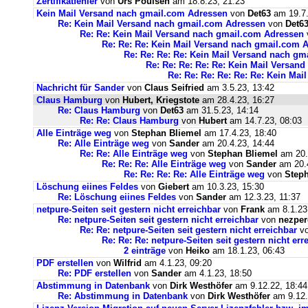
Zertifikatfehler
von
Urs Poulsen
am 18.8.23, 21:23
Kein Mail Versand nach gmail.com Adressen
von
Det63
am 19.7.
Re: Kein Mail Versand nach gmail.com Adressen
von
Det6
Re: Re: Kein Mail Versand nach gmail.com Adressen
Re: Re: Re: Kein Mail Versand nach gmail.com 
Re: Re: Re: Re: Kein Mail Versand nach g
Re: Re: Re: Re: Re: Kein Mail Versan
Re: Re: Re: Re: Re: Re: Kein Ma
Nachricht für Sander
von
Claus Seifried
am 3.5.23, 13:42
Claus Hamburg
von
Hubert, Kriegstote
am 28.4.23, 16:27
Re: Claus Hamburg
von
Det63
am 31.5.23, 14:14
Re: Re: Claus Hamburg
von
Hubert
am 14.7.23, 08:03
Alle Einträge weg
von
Stephan Bliemel
am 17.4.23, 18:40
Re: Alle Einträge weg
von
Sander
am 20.4.23, 14:44
Re: Re: Alle Einträge weg
von
Stephan Bliemel
am 20.
Re: Re: Re: Alle Einträge weg
von
Sander
am 20.4
Re: Re: Re: Re: Alle Einträge weg
von
Steph
Löschung eiines Feldes
von
Giebert
am 10.3.23, 15:30
Re: Löschung eiines Feldes
von
Sander
am 12.3.23, 11:37
netpure-Seiten seit gestern nicht erreichbar
von
Frank
am 8.1.23
Re: netpure-Seiten seit gestern nicht erreichbar
von
nezper
Re: Re: netpure-Seiten seit gestern nicht erreichbar
v
Re: Re: Re: netpure-Seiten seit gestern nicht err
2 einträge
von
Heiko
am 18.1.23, 06:43
PDF erstellen
von
Wilfrid
am 4.1.23, 09:20
Re: PDF erstellen
von
Sander
am 4.1.23, 18:50
Abstimmung in Datenbank
von
Dirk Westhöfer
am 9.12.22, 18:44
Re: Abstimmung in Datenbank
von
Dirk Westhöfer
am 9.12.