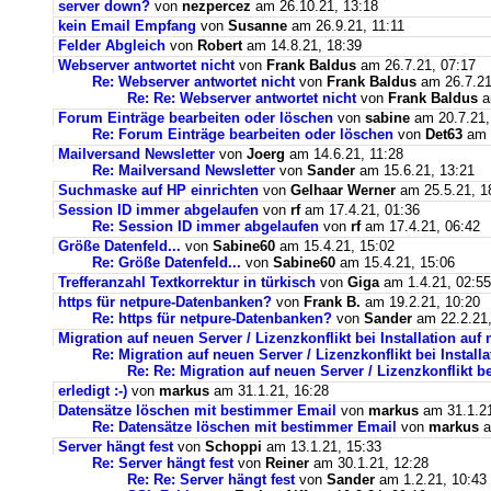
server down?
von
nezpercez
am 26.10.21, 13:18
kein Email Empfang
von
Susanne
am 26.9.21, 11:11
Felder Abgleich
von
Robert
am 14.8.21, 18:39
Webserver antwortet nicht
von
Frank Baldus
am 26.7.21, 07:17
Re: Webserver antwortet nicht
von
Frank Baldus
am 26.7.21
Re: Re: Webserver antwortet nicht
von
Frank Baldus
a
Forum Einträge bearbeiten oder löschen
von
sabine
am 20.7.21,
Re: Forum Einträge bearbeiten oder löschen
von
Det63
am 2
Mailversand Newsletter
von
Joerg
am 14.6.21, 11:28
Re: Mailversand Newsletter
von
Sander
am 15.6.21, 13:21
Suchmaske auf HP einrichten
von
Gelhaar Werner
am 25.5.21, 1
Session ID immer abgelaufen
von
rf
am 17.4.21, 01:36
Re: Session ID immer abgelaufen
von
rf
am 17.4.21, 06:42
Größe Datenfeld...
von
Sabine60
am 15.4.21, 15:02
Re: Größe Datenfeld...
von
Sabine60
am 15.4.21, 15:06
Trefferanzahl Textkorrektur in türkisch
von
Giga
am 1.4.21, 02:55
https für netpure-Datenbanken?
von
Frank B.
am 19.2.21, 10:20
Re: https für netpure-Datenbanken?
von
Sander
am 22.2.21,
Migration auf neuen Server / Lizenzkonflikt bei Installation au
Re: Migration auf neuen Server / Lizenzkonflikt bei Instal
Re: Re: Migration auf neuen Server / Lizenzkonflikt b
erledigt :-)
von
markus
am 31.1.21, 16:28
Datensätze löschen mit bestimmer Email
von
markus
am 31.1.21
Re: Datensätze löschen mit bestimmer Email
von
markus
a
Server hängt fest
von
Schoppi
am 13.1.21, 15:33
Re: Server hängt fest
von
Reiner
am 30.1.21, 12:28
Re: Re: Server hängt fest
von
Sander
am 1.2.21, 10:43