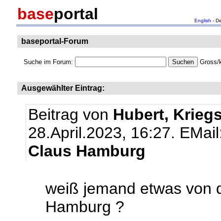
base
portal
English
- D
baseportal-Forum
Suche im Forum:
Gross/k
Ausgewählter Eintrag:
Beitrag von
Hubert, Krieg
28.April.2023, 16:27.
EMail
Claus Hamburg
weiß jemand etwas von 
Hamburg ?