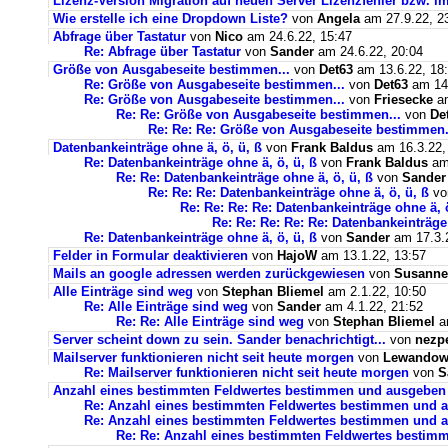
Lizenz-Version Migration auf neuen Server Lizenzfehler bzw. im
Wie erstelle ich eine Dropdown Liste?
von
Angela
am 27.9.22, 2
Abfrage über Tastatur
von
Nico
am 24.6.22, 15:47
Re: Abfrage über Tastatur
von
Sander
am 24.6.22, 20:04
Größe von Ausgabeseite bestimmen...
von
Det63
am 13.6.22, 18
Re: Größe von Ausgabeseite bestimmen...
von
Det63
am 14.
Re: Größe von Ausgabeseite bestimmen...
von
Friesecke
am
Re: Re: Größe von Ausgabeseite bestimmen...
von
De
Re: Re: Re: Größe von Ausgabeseite bestimmen.
Datenbankeinträge ohne ä, ö, ü, ß
von
Frank Baldus
am 16.3.22,
Re: Datenbankeinträge ohne ä, ö, ü, ß
von
Frank Baldus
am 
Re: Re: Datenbankeinträge ohne ä, ö, ü, ß
von
Sander
Re: Re: Re: Datenbankeinträge ohne ä, ö, ü, ß
v
Re: Re: Re: Re: Datenbankeinträge ohne ä, ö
Re: Re: Re: Re: Re: Datenbankeinträge 
Re: Datenbankeinträge ohne ä, ö, ü, ß
von
Sander
am 17.3.2
Felder in Formular deaktivieren
von
HajoW
am 13.1.22, 13:57
Mails an google adressen werden zurückgewiesen
von
Susanne
Alle Einträge sind weg
von
Stephan Bliemel
am 2.1.22, 10:50
Re: Alle Einträge sind weg
von
Sander
am 4.1.22, 21:52
Re: Re: Alle Einträge sind weg
von
Stephan Bliemel
am
Server scheint down zu sein. Sander benachrichtigt...
von
nezp
Mailserver funktionieren nicht seit heute morgen
von
Lewandows
Re: Mailserver funktionieren nicht seit heute morgen
von
S
Anzahl eines bestimmten Feldwertes bestimmen und ausgeben
Re: Anzahl eines bestimmten Feldwertes bestimmen und 
Re: Anzahl eines bestimmten Feldwertes bestimmen und a
Re: Re: Anzahl eines bestimmten Feldwertes bestim