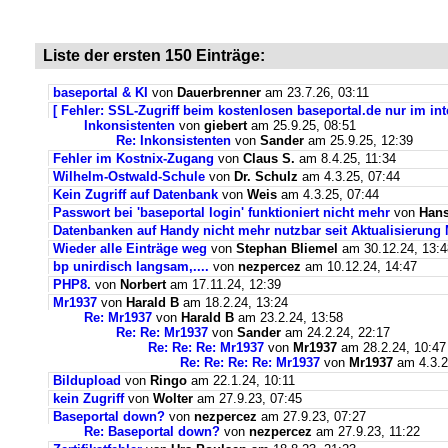
Liste der ersten 150 Einträge:
baseportal & KI
von
Dauerbrenner
am 23.7.26, 03:11
[ Fehler: SSL-Zugriff beim kostenlosen baseportal.de nur im int
Inkonsistenten
von
giebert
am 25.9.25, 08:51
Re: Inkonsistenten
von
Sander
am 25.9.25, 12:39
Fehler im Kostnix-Zugang
von
Claus S.
am 8.4.25, 11:34
Wilhelm-Ostwald-Schule
von
Dr. Schulz
am 4.3.25, 07:44
Kein Zugriff auf Datenbank
von
Weis
am 4.3.25, 07:44
Passwort bei 'baseportal login' funktioniert nicht mehr
von
Hans
Datenbanken auf Handy nicht mehr nutzbar seit Aktualisierung
Wieder alle Einträge weg
von
Stephan Bliemel
am 30.12.24, 13:4
bp unirdisch langsam,....
von
nezpercez
am 10.12.24, 14:47
PHP8.
von
Norbert
am 17.11.24, 12:39
Mr1937
von
Harald B
am 18.2.24, 13:24
Re: Mr1937
von
Harald B
am 23.2.24, 13:58
Re: Re: Mr1937
von
Sander
am 24.2.24, 22:17
Re: Re: Re: Mr1937
von
Mr1937
am 28.2.24, 10:47
Re: Re: Re: Re: Mr1937
von
Mr1937
am 4.3.2
Bildupload
von
Ringo
am 22.1.24, 10:11
kein Zugriff
von
Wolter
am 27.9.23, 07:45
Baseportal down?
von
nezpercez
am 27.9.23, 07:27
Re: Baseportal down?
von
nezpercez
am 27.9.23, 11:22