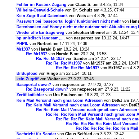
Fehler im Kostnix-Zugang
von
Claus S.
am 8.4.25, 11:34
Wilhelm-Ostwald-Schule
von
Dr. Schulz
am 4.3.25, 07:44
Kein Zugriff auf Datenbank
von
Weis
am 4.3.25, 07:44
Passwort bei 'baseportal login' funktioniert nicht mehr
von
Hans
Datenbanken auf Handy nicht mehr nutzbar seit Aktualisierung
Wieder alle Einträge weg
von
Stephan Bliemel
am 30.12.24, 13:4
bp unirdisch langsam,....
von
nezpercez
am 10.12.24, 14:47
PHP8.
von
Norbert
am 17.11.24, 12:39
Mr1937
von
Harald B
am 18.2.24, 13:24
Re: Mr1937
von
Harald B
am 23.2.24, 13:58
Re: Re: Mr1937
von
Sander
am 24.2.24, 22:17
Re: Re: Re: Mr1937
von
Mr1937
am 28.2.24, 10:47
Re: Re: Re: Re: Mr1937
von
Mr1937
am 4.3.2
Bildupload
von
Ringo
am 22.1.24, 10:11
kein Zugriff
von
Wolter
am 27.9.23, 07:45
Baseportal down?
von
nezpercez
am 27.9.23, 07:27
Re: Baseportal down?
von
nezpercez
am 27.9.23, 11:22
Zertifikatfehler
von
Urs Poulsen
am 18.8.23, 21:23
Kein Mail Versand nach gmail.com Adressen
von
Det63
am 19.7.
Re: Kein Mail Versand nach gmail.com Adressen
von
Det6
Re: Re: Kein Mail Versand nach gmail.com Adressen
Re: Re: Re: Kein Mail Versand nach gmail.com 
Re: Re: Re: Re: Kein Mail Versand nach g
Re: Re: Re: Re: Re: Kein Mail Versan
Re: Re: Re: Re: Re: Re: Kein Ma
Nachricht für Sander
von
Claus Seifried
am 3.5.23, 13:42