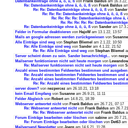
Datenbankeinträge ohne ä, ö, ü, ß
von
Frank Baldus
am 16.3.22,
Re: Datenbankeinträge ohne ä, ö, ü, ß
von
Frank Baldus
am 
Re: Re: Datenbankeinträge ohne ä, ö, ü, ß
von
Sander
Re: Re: Re: Datenbankeinträge ohne ä, ö, ü, ß
v
Re: Re: Re: Re: Datenbankeinträge ohne ä, ö
Re: Re: Re: Re: Re: Datenbankeinträge 
Re: Datenbankeinträge ohne ä, ö, ü, ß
von
Sander
am 17.3.2
Felder in Formular deaktivieren
von
HajoW
am 13.1.22, 13:57
Mails an google adressen werden zurückgewiesen
von
Susanne
Alle Einträge sind weg
von
Stephan Bliemel
am 2.1.22, 10:50
Re: Alle Einträge sind weg
von
Sander
am 4.1.22, 21:52
Re: Re: Alle Einträge sind weg
von
Stephan Bliemel
am
Server scheint down zu sein. Sander benachrichtigt...
von
nezp
Mailserver funktionieren nicht seit heute morgen
von
Lewandows
Re: Mailserver funktionieren nicht seit heute morgen
von
S
Anzahl eines bestimmten Feldwertes bestimmen und ausgeben
Re: Anzahl eines bestimmten Feldwertes bestimmen und 
Re: Anzahl eines bestimmten Feldwertes bestimmen und a
Re: Re: Anzahl eines bestimmten Feldwertes bestim
server down?
von
nezpercez
am 26.10.21, 13:18
kein Email Empfang
von
Susanne
am 26.9.21, 11:11
Felder Abgleich
von
Robert
am 14.8.21, 18:39
Webserver antwortet nicht
von
Frank Baldus
am 26.7.21, 07:17
Re: Webserver antwortet nicht
von
Frank Baldus
am 26.7.21
Re: Re: Webserver antwortet nicht
von
Frank Baldus
a
Forum Einträge bearbeiten oder löschen
von
sabine
am 20.7.21,
Re: Forum Einträge bearbeiten oder löschen
von
Det63
am 2
Mailversand Newsletter
von
Joerg
am 14.6.21, 11:28