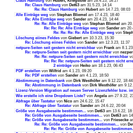
Claus Hamburg
von
Hubert, Kriegstote
am 28.4.23, 16:27
Re: Claus Hamburg
von
Det63
am 31.5.23, 14:14
Re: Re: Claus Hamburg
von
Hubert
am 14.7.23, 08:03
Alle Einträge weg
von
Stephan Bliemel
am 17.4.23, 18:40
Re: Alle Einträge weg
von
Sander
am 20.4.23, 14:44
Re: Re: Alle Einträge weg
von
Stephan Bliemel
am 20.
Re: Re: Re: Alle Einträge weg
von
Sander
am 20.4
Re: Re: Re: Re: Alle Einträge weg
von
Steph
Löschung eiines Feldes
von
Giebert
am 10.3.23, 15:30
Re: Löschung eiines Feldes
von
Sander
am 12.3.23, 11:37
netpure-Seiten seit gestern nicht erreichbar
von
Frank
am 8.1.23
Re: netpure-Seiten seit gestern nicht erreichbar
von
nezper
Re: Re: netpure-Seiten seit gestern nicht erreichbar
v
Re: Re: Re: netpure-Seiten seit gestern nicht err
2 einträge
von
Heiko
am 18.1.23, 06:43
PDF erstellen
von
Wilfrid
am 4.1.23, 09:20
Re: PDF erstellen
von
Sander
am 4.1.23, 18:50
Abstimmung in Datenbank
von
Dirk Westhöfer
am 9.12.22, 18:44
Re: Abstimmung in Datenbank
von
Dirk Westhöfer
am 9.12.
Lizenz-Version Migration auf neuen Server Lizenzfehler bzw. im
Wie erstelle ich eine Dropdown Liste?
von
Angela
am 27.9.22, 2
Abfrage über Tastatur
von
Nico
am 24.6.22, 15:47
Re: Abfrage über Tastatur
von
Sander
am 24.6.22, 20:04
Größe von Ausgabeseite bestimmen...
von
Det63
am 13.6.22, 18
Re: Größe von Ausgabeseite bestimmen...
von
Det63
am 14.
Re: Größe von Ausgabeseite bestimmen...
von
Friesecke
am
Re: Re: Größe von Ausgabeseite bestimmen...
von
De
Re: Re: Re: Größe von Ausgabeseite bestimmen.