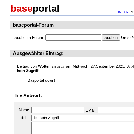
base
portal
English
- D
baseportal-Forum
Suche im Forum:
Gross/k
Ausgewählter Eintrag:
Beitrag von
Wolter
am Mittwoch, 27.September.2023, 07:
(1 Beitrag)
kein Zugriff
Basportal down!
Ihre Antwort:
Name:
EMail:
Titel: