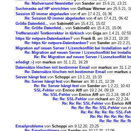
Re: Mailversand Newsletter
von
Sander
am 15.6.21, 13:21
Suchmaske auf HP einrichten
von
Gelhaar Werner
am 25.5.21, 1
Session ID immer abgelaufen
von
rf
am 17.4.21, 01:36
Re: Session ID immer abgelaufen
von
rf
am 17.4.21, 06:42
Größe Datenfeld...
von
Sabine60
am 15.4.21, 15:02
Re: Größe Datenfeld...
von
Sabine60
am 15.4.21, 15:06
Trefferanzahl Textkorrektur in türkisch
von
Giga
am 1.4.21, 02:55
https für netpure-Datenbanken?
von
Frank B.
am 19.2.21, 10:20
Re: https für netpure-Datenbanken?
von
Sander
am 22.2.21,
Migration auf neuen Server / Lizenzkonflikt bei Installation au
Re: Migration auf neuen Server / Lizenzkonflikt bei Instal
Re: Re: Migration auf neuen Server / Lizenzkonflikt b
erledigt :-)
von
markus
am 31.1.21, 16:28
Datensätze löschen mit bestimmer Email
von
markus
am 31.1.21
Re: Datensätze löschen mit bestimmer Email
von
markus
a
Server hängt fest
von
Schoppi
am 13.1.21, 15:33
Re: Server hängt fest
von
Reiner
am 30.1.21, 12:28
Re: Re: Server hängt fest
von
Sander
am 1.2.21, 10:43
SSL-Fehler
von
Enrico Alff
am 19.2.24, 09:19
Re: SSL-Fehler
von
Enrico Alff
am 21.2.24, 08:47
Re: Re: SSL-Fehler
von
richard
am 22.2.24, 
Re: Re: Re: SSL-Fehler
von
Enrico Alff
Re: Re: Re: Re: SSL-Fehler
von
r
Re: Re: Re: Re: Re: SSL-Feh
Re: Re: Re: Re: Re: Re
Re: Re: Re: Re: R
Emailprobleme
von
Schoppi
am 9.12.20, 23:25
Re: Emailprobleme
von
Sander
am 10.12.20, 12:06