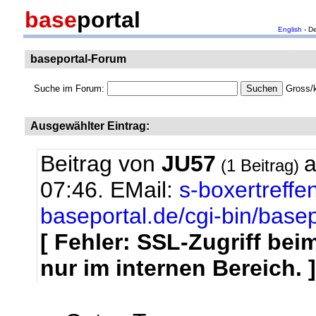
base
portal
English
- D
baseportal-Forum
Suche im Forum:
Gross/k
Ausgewählter Eintrag:
Beitrag von
JU57
a
(1 Beitrag)
07:46.
EMail:
s-boxertreff
baseportal.de/cgi-bin/base
[ Fehler: SSL-Zugriff be
nur im internen Bereich. ]