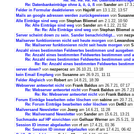
Re: Re: Re: Re: Re: Datenbankeinträge 
Re: Datenbankeinträge ohne ä, ö, ü, ß
von
Sander
am 17.3.2
Felder in Formular deaktivieren
von
HajoW
am 13.1.22, 13:57
Mails an google adressen werden zurückgewiesen
von
Susanne
Alle Einträge sind weg
von
Stephan Bliemel
am 2.1.22, 10:50
Re: Alle Einträge sind weg
von
Sander
am 4.1.22, 21:52
Re: Re: Alle Einträge sind weg
von
Stephan Bliemel
am
Server scheint down zu sein. Sander benachrichtigt...
von
nezp
Mailserver funktionieren nicht seit heute morgen
von
Lewandows
Re: Mailserver funktionieren nicht seit heute morgen
von
S
Anzahl eines bestimmten Feldwertes bestimmen und ausgeben
Re: Anzahl eines bestimmten Feldwertes bestimmen und 
Re: Anzahl eines bestimmten Feldwertes bestimmen und a
Re: Re: Anzahl eines bestimmten Feldwertes bestim
server down?
von
nezpercez
am 26.10.21, 13:18
kein Email Empfang
von
Susanne
am 26.9.21, 11:11
Felder Abgleich
von
Robert
am 14.8.21, 18:39
Webserver antwortet nicht
von
Frank Baldus
am 26.7.21, 07:17
Re: Webserver antwortet nicht
von
Frank Baldus
am 26.7.21
Re: Re: Webserver antwortet nicht
von
Frank Baldus
a
Forum Einträge bearbeiten oder löschen
von
sabine
am 20.7.21,
Re: Forum Einträge bearbeiten oder löschen
von
Det63
am 2
Mailversand Newsletter
von
Joerg
am 14.6.21, 11:28
Re: Mailversand Newsletter
von
Sander
am 15.6.21, 13:21
Suchmaske auf HP einrichten
von
Gelhaar Werner
am 25.5.21, 1
Session ID immer abgelaufen
von
rf
am 17.4.21, 01:36
Re: Session ID immer abgelaufen
von
rf
am 17.4.21, 06:42