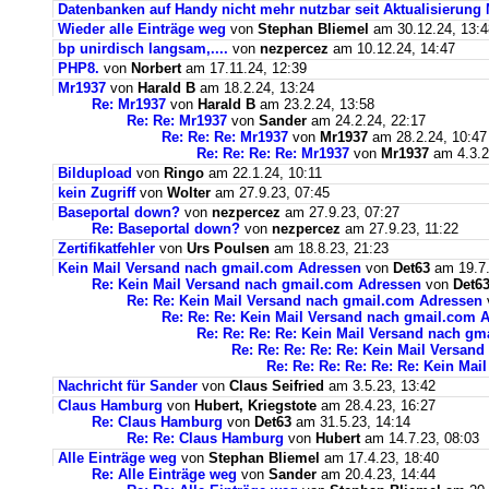
Datenbanken auf Handy nicht mehr nutzbar seit Aktualisierung
Wieder alle Einträge weg
von
Stephan Bliemel
am 30.12.24, 13:4
bp unirdisch langsam,....
von
nezpercez
am 10.12.24, 14:47
PHP8.
von
Norbert
am 17.11.24, 12:39
Mr1937
von
Harald B
am 18.2.24, 13:24
Re: Mr1937
von
Harald B
am 23.2.24, 13:58
Re: Re: Mr1937
von
Sander
am 24.2.24, 22:17
Re: Re: Re: Mr1937
von
Mr1937
am 28.2.24, 10:47
Re: Re: Re: Re: Mr1937
von
Mr1937
am 4.3.2
Bildupload
von
Ringo
am 22.1.24, 10:11
kein Zugriff
von
Wolter
am 27.9.23, 07:45
Baseportal down?
von
nezpercez
am 27.9.23, 07:27
Re: Baseportal down?
von
nezpercez
am 27.9.23, 11:22
Zertifikatfehler
von
Urs Poulsen
am 18.8.23, 21:23
Kein Mail Versand nach gmail.com Adressen
von
Det63
am 19.7.
Re: Kein Mail Versand nach gmail.com Adressen
von
Det6
Re: Re: Kein Mail Versand nach gmail.com Adressen
Re: Re: Re: Kein Mail Versand nach gmail.com 
Re: Re: Re: Re: Kein Mail Versand nach g
Re: Re: Re: Re: Re: Kein Mail Versan
Re: Re: Re: Re: Re: Re: Kein Ma
Nachricht für Sander
von
Claus Seifried
am 3.5.23, 13:42
Claus Hamburg
von
Hubert, Kriegstote
am 28.4.23, 16:27
Re: Claus Hamburg
von
Det63
am 31.5.23, 14:14
Re: Re: Claus Hamburg
von
Hubert
am 14.7.23, 08:03
Alle Einträge weg
von
Stephan Bliemel
am 17.4.23, 18:40
Re: Alle Einträge weg
von
Sander
am 20.4.23, 14:44