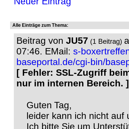
Neuer Eintrag
Alle Einträge zum Thema:
Beitrag von
JU57
a
(1 Beitrag)
07:46.
EMail:
s-boxertreff
baseportal.de/cgi-bin/base
[ Fehler: SSL-Zugriff be
nur im internen Bereich. ]
Guten Tag,
leider kann ich nicht au
Ich bitte Sie um Unterstü