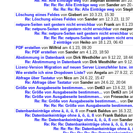
Re: Re: Alle Einträge weg
von
Stephan Bliemel
am 20.
Re: Re: Re: Alle Einträge weg
von
Sander
am 20.4
Re: Re: Re: Re: Alle Einträge weg
von
Steph
Löschung eiines Feldes
von
Giebert
am 10.3.23, 15:30
Re: Löschung eiines Feldes
von
Sander
am 12.3.23, 11:37
netpure-Seiten seit gestern nicht erreichbar
von
Frank
am 8.1.23
Re: netpure-Seiten seit gestern nicht erreichbar
von
nezper
Re: Re: netpure-Seiten seit gestern nicht erreichbar
v
Re: Re: Re: netpure-Seiten seit gestern nicht err
2 einträge
von
Heiko
am 18.1.23, 06:43
PDF erstellen
von
Wilfrid
am 4.1.23, 09:20
Re: PDF erstellen
von
Sander
am 4.1.23, 18:50
Abstimmung in Datenbank
von
Dirk Westhöfer
am 9.12.22, 18:44
Re: Abstimmung in Datenbank
von
Dirk Westhöfer
am 9.12.
Lizenz-Version Migration auf neuen Server Lizenzfehler bzw. im
Wie erstelle ich eine Dropdown Liste?
von
Angela
am 27.9.22, 2
Abfrage über Tastatur
von
Nico
am 24.6.22, 15:47
Re: Abfrage über Tastatur
von
Sander
am 24.6.22, 20:04
Größe von Ausgabeseite bestimmen...
von
Det63
am 13.6.22, 18
Re: Größe von Ausgabeseite bestimmen...
von
Det63
am 14.
Re: Größe von Ausgabeseite bestimmen...
von
Friesecke
am
Re: Re: Größe von Ausgabeseite bestimmen...
von
De
Re: Re: Re: Größe von Ausgabeseite bestimmen.
Datenbankeinträge ohne ä, ö, ü, ß
von
Frank Baldus
am 16.3.22,
Re: Datenbankeinträge ohne ä, ö, ü, ß
von
Frank Baldus
am 
Re: Re: Datenbankeinträge ohne ä, ö, ü, ß
von
Sander
Re: Re: Re: Datenbankeinträge ohne ä, ö, ü, ß
v
Re: Re: Re: Re: Datenbankeinträge ohne ä, ö