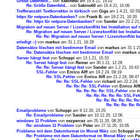
Größe Datenfeld...
von
Sabine60
am 15.4.21, 15:02
Re: Größe Datenfeld...
von
Sabine60
am 15.4.21, 15:06
Trefferanzahl Textkorrektur in türkisch
von
Giga
am 1.4.21, 02:55
https für netpure-Datenbanken?
von
Frank B.
am 19.2.21, 10:20
Re: https für netpure-Datenbanken?
von
Sander
am 22.2.21,
Migration auf neuen Server / Lizenzkonflikt bei Installation au
Re: Migration auf neuen Server / Lizenzkonflikt bei Instal
Re: Re: Migration auf neuen Server / Lizenzkonflikt b
erledigt :-)
von
markus
am 31.1.21, 16:28
Datensätze löschen mit bestimmer Email
von
markus
am 31.1.21
Re: Datensätze löschen mit bestimmer Email
von
markus
a
Server hängt fest
von
Schoppi
am 13.1.21, 15:33
Re: Server hängt fest
von
Reiner
am 30.1.21, 12:28
Re: Re: Server hängt fest
von
Sander
am 1.2.21, 10:43
SSL-Fehler
von
Enrico Alff
am 19.2.24, 09:19
Re: SSL-Fehler
von
Enrico Alff
am 21.2.24, 08:47
Re: Re: SSL-Fehler
von
richard
am 22.2.24, 
Re: Re: Re: SSL-Fehler
von
Enrico Alff
Re: Re: Re: Re: SSL-Fehler
von
r
Re: Re: Re: Re: Re: SSL-Feh
Re: Re: Re: Re: Re: Re
Re: Re: Re: Re: R
Emailprobleme
von
Schoppi
am 9.12.20, 23:25
Re: Emailprobleme
von
Sander
am 10.12.20, 12:06
windows 11 Problem
von
nezpercez
am 25.11.20, 08:20
Re: windows 11 Problem
von
Peter
am 27.11.20, 15:05
Probleme mit dem Datumformat im Monat März
von
Schoppi
am 
Re: Probleme mit dem Datumformat im Monat März
von
Pe