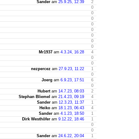
Sander
am
25.9.25, 12:39
2
0
0
0
0
0
0
0
0
Mr1937
am
4.3.24, 16:28
4
0
0
nezpercez
am
27.9.23, 11:22
1
0
Joerg
am
6.9.23, 17:51
6
0
Hubert
am
14.7.23, 08:03
2
Stephan Bliemel
am
21.4.23, 09:19
4
Sander
am
12.3.23, 11:37
1
Heiko
am
18.1.23, 06:43
4
Sander
am
4.1.23, 18:50
1
Dirk Westhöfer
am
9.12.22, 18:46
1
0
0
Sander
am
24.6.22, 20:04
1