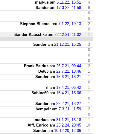
markus
am
5.11.22, 16:51
4
Sander
am
17.3.22, 11:58
6
0
0
Stephan Bliemel
am
7.1.22, 19:13
2
0
Sander Kauschke
am
22.12.21, 11:02
1
Sander
am
21.12.21, 15:25
3
0
0
0
Frank Baldus
am
26.7.21, 09:44
2
Det63
am
22.7.21, 13:46
1
Sander
am
15.6.21, 13:21
1
0
rf
am
17.4.21, 06:42
1
Sabine60
am
15.4.21, 15:06
1
0
Sander
am
22.2.21, 13:27
1
hempelr
am
7.3.21, 11:59
2
0
markus
am
31.1.21, 16:18
1
Alff, Enrico
am
23.2.24, 20:45
10
Sander
am
10.12.20, 12:06
1