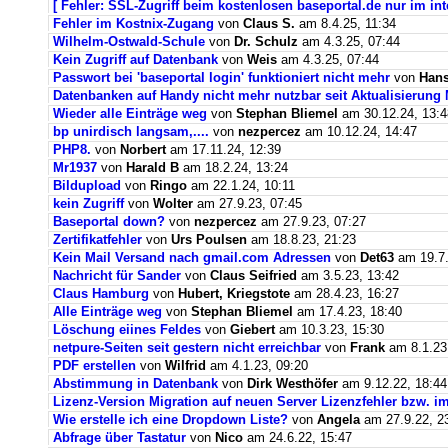
[ Fehler: SSL-Zugriff beim kostenlosen baseportal.de nur im int
Fehler im Kostnix-Zugang
von
Claus S.
am 8.4.25, 11:34
Wilhelm-Ostwald-Schule
von
Dr. Schulz
am 4.3.25, 07:44
Kein Zugriff auf Datenbank
von
Weis
am 4.3.25, 07:44
Passwort bei 'baseportal login' funktioniert nicht mehr
von
Hans
Datenbanken auf Handy nicht mehr nutzbar seit Aktualisierung
Wieder alle Einträge weg
von
Stephan Bliemel
am 30.12.24, 13:4
bp unirdisch langsam,....
von
nezpercez
am 10.12.24, 14:47
PHP8.
von
Norbert
am 17.11.24, 12:39
Mr1937
von
Harald B
am 18.2.24, 13:24
Bildupload
von
Ringo
am 22.1.24, 10:11
kein Zugriff
von
Wolter
am 27.9.23, 07:45
Baseportal down?
von
nezpercez
am 27.9.23, 07:27
Zertifikatfehler
von
Urs Poulsen
am 18.8.23, 21:23
Kein Mail Versand nach gmail.com Adressen
von
Det63
am 19.7.
Nachricht für Sander
von
Claus Seifried
am 3.5.23, 13:42
Claus Hamburg
von
Hubert, Kriegstote
am 28.4.23, 16:27
Alle Einträge weg
von
Stephan Bliemel
am 17.4.23, 18:40
Löschung eiines Feldes
von
Giebert
am 10.3.23, 15:30
netpure-Seiten seit gestern nicht erreichbar
von
Frank
am 8.1.23
PDF erstellen
von
Wilfrid
am 4.1.23, 09:20
Abstimmung in Datenbank
von
Dirk Westhöfer
am 9.12.22, 18:44
Lizenz-Version Migration auf neuen Server Lizenzfehler bzw. im
Wie erstelle ich eine Dropdown Liste?
von
Angela
am 27.9.22, 2
Abfrage über Tastatur
von
Nico
am 24.6.22, 15:47