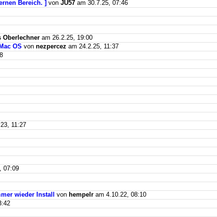
ernen Bereich. ]
von
JU57
am 30.7.25, 07:46
 Oberlechner
am 26.2.25, 19:00
 Mac OS
von
nezpercez
am 24.2.25, 11:37
8
23, 11:27
, 07:09
mer wieder Install
von
hempelr
am 4.10.22, 08:10
3:42