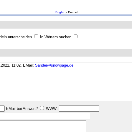
English
- Deutsch
lein unterscheiden
In Wörtern suchen
.2021, 11:02.
EMail:
Sander@snowpage.de
EMail bei Antwort?
WWW: