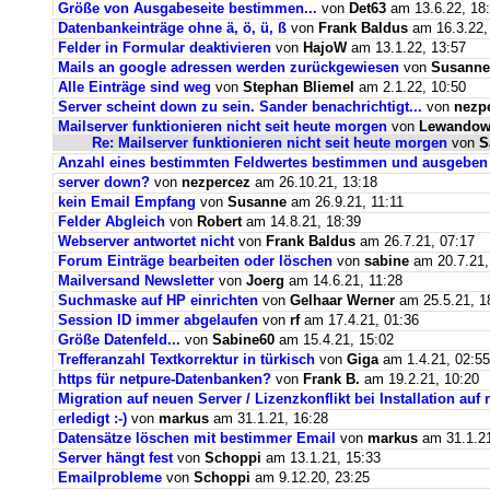
Größe von Ausgabeseite bestimmen...
von
Det63
am 13.6.22, 18
Datenbankeinträge ohne ä, ö, ü, ß
von
Frank Baldus
am 16.3.22,
Felder in Formular deaktivieren
von
HajoW
am 13.1.22, 13:57
Mails an google adressen werden zurückgewiesen
von
Susanne
Alle Einträge sind weg
von
Stephan Bliemel
am 2.1.22, 10:50
Server scheint down zu sein. Sander benachrichtigt...
von
nezp
Mailserver funktionieren nicht seit heute morgen
von
Lewandows
Re: Mailserver funktionieren nicht seit heute morgen
von
S
Anzahl eines bestimmten Feldwertes bestimmen und ausgeben
server down?
von
nezpercez
am 26.10.21, 13:18
kein Email Empfang
von
Susanne
am 26.9.21, 11:11
Felder Abgleich
von
Robert
am 14.8.21, 18:39
Webserver antwortet nicht
von
Frank Baldus
am 26.7.21, 07:17
Forum Einträge bearbeiten oder löschen
von
sabine
am 20.7.21,
Mailversand Newsletter
von
Joerg
am 14.6.21, 11:28
Suchmaske auf HP einrichten
von
Gelhaar Werner
am 25.5.21, 1
Session ID immer abgelaufen
von
rf
am 17.4.21, 01:36
Größe Datenfeld...
von
Sabine60
am 15.4.21, 15:02
Trefferanzahl Textkorrektur in türkisch
von
Giga
am 1.4.21, 02:55
https für netpure-Datenbanken?
von
Frank B.
am 19.2.21, 10:20
Migration auf neuen Server / Lizenzkonflikt bei Installation au
erledigt :-)
von
markus
am 31.1.21, 16:28
Datensätze löschen mit bestimmer Email
von
markus
am 31.1.21
Server hängt fest
von
Schoppi
am 13.1.21, 15:33
Emailprobleme
von
Schoppi
am 9.12.20, 23:25